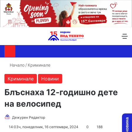
Търсене ...
Switch skin
М
Начало
/
Криминале
Криминале
Новини
Блъснаха 12-годишно дете
на велосипед
Follow
Send
Дежурен Редактор
on
an
14:03ч, понеделник, 16 септември, 2024
0
188
X
email