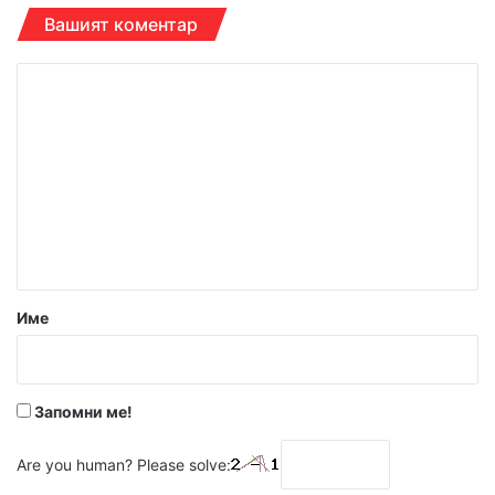
Вашият коментар
К
о
м
е
н
т
а
р
Име
:
*
Запомни ме!
Are you human? Please solve: