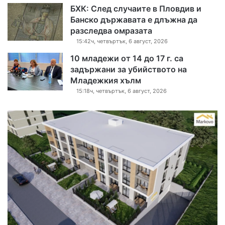
БХК: След случаите в Пловдив и
Банско държавата е длъжна да
разследва омразата
15:42ч, четвъртък, 6 август, 2026
10 младежи от 14 до 17 г. са
задържани за убийството на
Младежкия хълм
15:18ч, четвъртък, 6 август, 2026