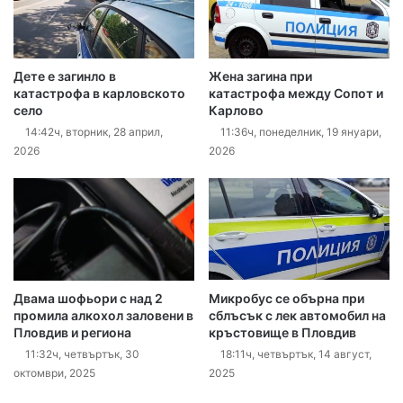
Дете е загинло в
Жена загина при
катастрофа в карловското
катастрофа между Сопот и
село
Карлово
14:42ч, вторник, 28 април,
11:36ч, понеделник, 19 януари,
2026
2026
Двама шофьори с над 2
Микробус се обърна при
промила алкохол заловени в
сблъсък с лек автомобил на
Пловдив и региона
кръстовище в Пловдив
11:32ч, четвъртък, 30
18:11ч, четвъртък, 14 август,
октомври, 2025
2025