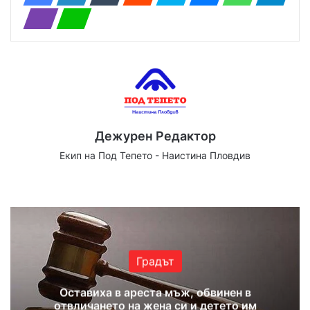
Дежурен Редактор
Екип на Под Тепето - Наистина Пловдив
Website
Facebook
X
YouTube
Instagram
Градът
Оставиха в ареста мъж, обвинен в
отвличането на жена си и детето им