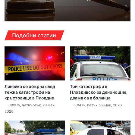
Подобни статии
Линейка се обърна след
Три катастрофи в
тежка катастрофа на
Пловдивско за денонощие,
кръстовище в Пловдив
двама са в болница
08:07ч, четвъртък, 28 май,
10:47ч, петък, 22 май, 2026
2026