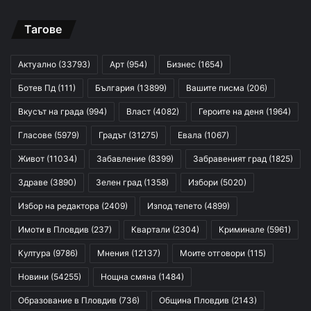
Тагове
Актуално
(33793)
Арт
(954)
Бизнес
(1654)
Ботев Пд
(111)
България
(13899)
Вашите писма
(206)
Вкусът на града
(994)
Власт
(4082)
Героите на деня
(1964)
Гласове
(5979)
Градът
(31275)
Евала
(1067)
Живот
(11034)
Забавление
(8399)
Забравеният град
(1825)
Здраве
(3890)
Зелен град
(1358)
Избори
(5020)
Избор на редактора
(2409)
Изпод тепето
(4899)
Имоти в Пловдив
(237)
Квартали
(2304)
Криминале
(5961)
Култура
(9786)
Мнения
(12137)
Моите отговори
(115)
Новини
(54255)
Нощна смяна
(1484)
Образование в Пловдив
(736)
Община Пловдив
(2143)