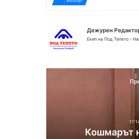
Messenger
Дежурен Редакто
Екип на Под Тепето - Н
Website
Facebook
X
YouTube
Instag
Пр
17:1
Кошмарът н