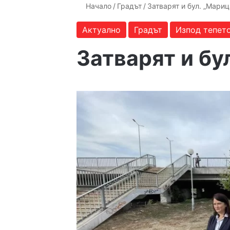
Начало
/
Градът
/
Затварят и бул. „Мариц
Актуално
Градът
Изпод тепет
Затварят и бу