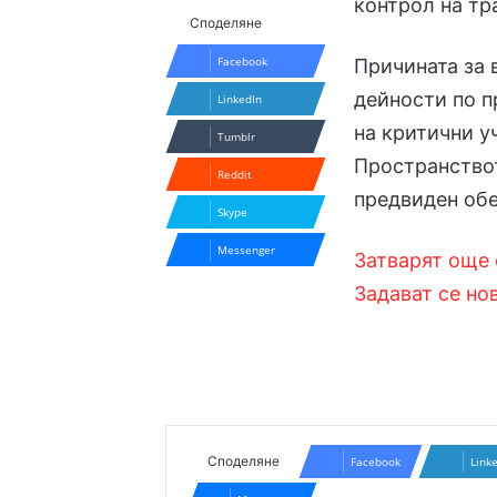
контрол на тр
Споделяне
Facebook
Причината за 
дейности по 
LinkedIn
на критични у
Tumblr
Пространствот
Reddit
предвиден обе
Skype
Messenger
Затварят още 
Задават се но
Споделяне
Facebook
Link