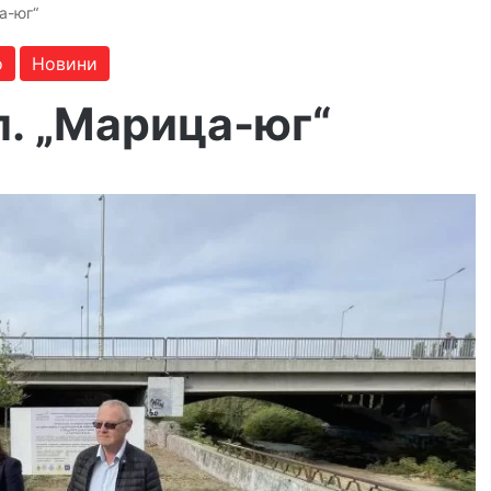
а-юг“
о
Новини
л. „Марица-юг“