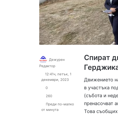
Спират д
Дежурен
Герджика
Follow
Send
Редактор
on
an
12:41ч, петък, 1
X
email
Движението на
декември, 2023
в участъка по
0
(събота и нед
260
пренасочват 
Преди по-малко
от минута
Това съобщих