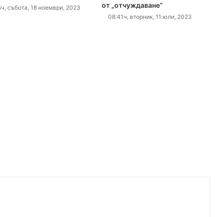
от „отчуждаване“
ите остават само в евро
ч, събота, 18 ноември, 2023
08:41ч, вторник, 11 юли, 2023
 2026
Специален гост от Бразилия посети пловдивските пожарникари
 2026
„Взели са му 30-те евро, да си хапнат дюнери“. Смразяващи детайли от екзекуцията на Младежкия хълм
 2026
Нови детйали за убийството в Пловдив: Нечовешка жестокост
 2026