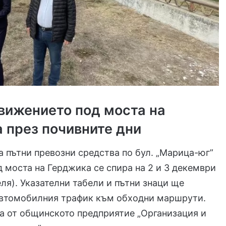
вижението под моста на
 през почивните дни
 пътни превозни средства по бул. „Марица-юг”
д моста на Герджика се спира на 2 и 3 декември
еля). Указателни табели и пътни знаци ще
автомобилния трафик към обходни маршрути.
а от общинското предприятие „Организация и