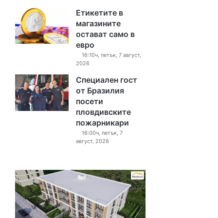
Етикетите в
магазините
остават само в
евро
16:10ч, петък, 7 август,
2026
Специален гост
от Бразилия
посети
пловдивските
пожарникари
16:00ч, петък, 7
август, 2026