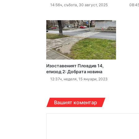
Етикетите в магазин
14:56ч, събота, 30 август, 2025
08:45
16:00ч, петък, 7 август,
15:43ч, петък, 7 август,
Изоставеният Пловдив 14,
епизод 2: Добрата новина
12:37ч, неделя, 15 януари, 2023
14:38ч, петък, 7 август,
Вашият коментар
К
о
14:21ч, петък, 7 август,
м