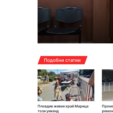
17:14ч, петък, 7 август,
Кошмарът на една м
16:38ч, петък, 7 август,
Подобни статии
Над 5 кг наркотици 
16:16ч, петък, 7 август,
Какво да правим в П
Пловдив живее край Марица
Проме
16:10ч, петък, 7 август,
този уикенд
ремон