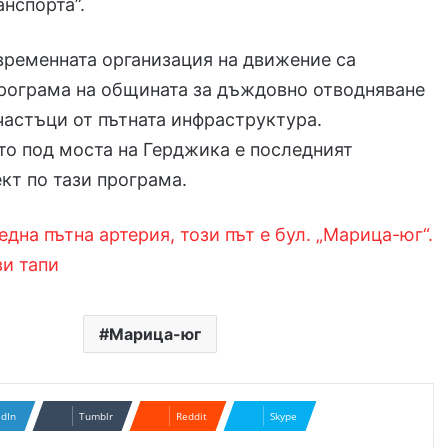
анспорта”.
временната организация на движение са
програма на общината за дъждовно отводняване
частъци от пътната инфраструктура.
о под моста на Герджика е последният
кт по тази програма.
една пътна артерия, този път е бул. „Марица-юг“.
ви тапи
Марица-юг
edIn
Tumblr
Reddit
Skype