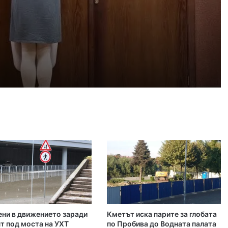
 2026
айка в съда
 2026
иззети в Пловдивско за месец
 2026
ловдив (07.08– 13.08)
ни в движението заради
Кметът иска парите за глобата
 2026
т под моста на УХТ
по Пробива до Водната палата