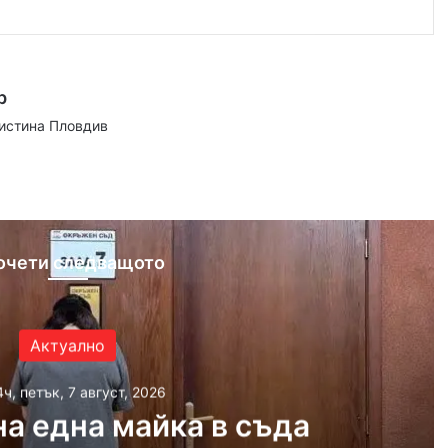
р
аистина Пловдив
ram
очети следващото
Актуално
4ч, петък, 7 август, 2026
а една майка в съда