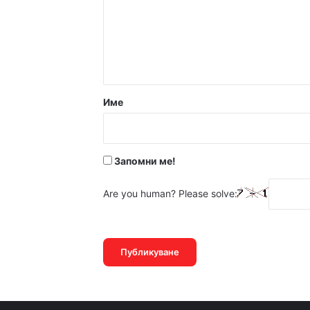
е
н
т
14:13ч, петък, 7 август,
а
р
Име
:
*
14:05ч, петък, 7 август,
Запомни ме!
Are you human? Please solve: