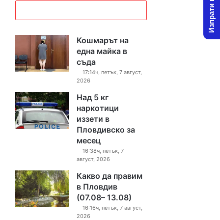
Изпрати новина
Кошмарът на
една майка в
съда
17:14ч, петък, 7 август,
2026
Над 5 кг
наркотици
иззети в
Пловдивско за
месец
16:38ч, петък, 7
август, 2026
Какво да правим
в Пловдив
(07.08– 13.08)
16:16ч, петък, 7 август,
2026