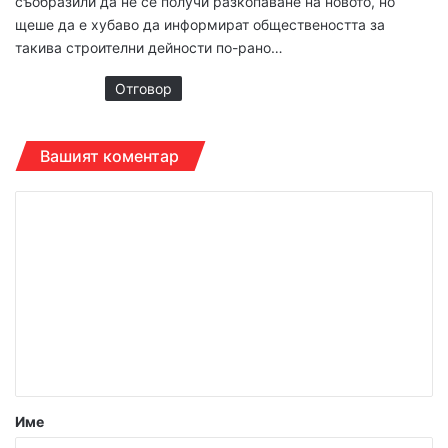
съобразили да не се получи разкопаване на новото, но
щеше да е хубаво да информират обществеността за
такива строителни дейности по-рано…
Отговор
Вашият коментар
К
о
м
е
н
т
а
р
Име
: