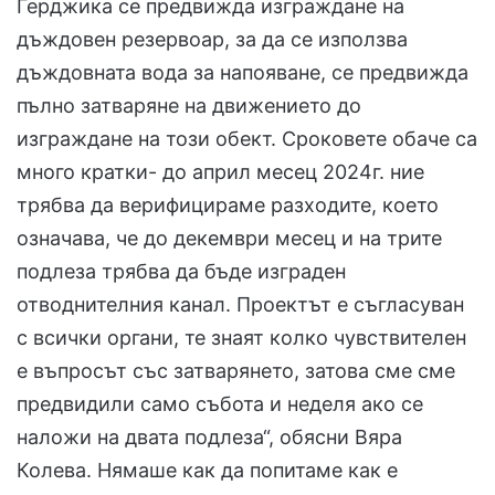
Герджика се предвижда изграждане на
дъждовен резервоар, за да се използва
дъждовната вода за напояване, се предвижда
пълно затваряне на движението до
изграждане на този обект. Сроковете обаче са
много кратки- до април месец 2024г. ние
трябва да верифицираме разходите, което
означава, че до декември месец и на трите
подлеза трябва да бъде изграден
отводнителния канал. Проектът е съгласуван
с всички органи, те знаят колко чувствителен
е въпросът със затварянето, затова сме сме
предвидили само събота и неделя ако се
наложи на двата подлеза“, обясни Вяра
Колева. Нямаше как да попитаме как е