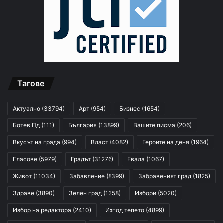
Тагове
Актуално
(33794)
Арт
(954)
Бизнес
(1654)
Ботев Пд
(111)
България
(13899)
Вашите писма
(206)
Вкусът на града
(994)
Власт
(4082)
Героите на деня
(1964)
Гласове
(5979)
Градът
(31276)
Евала
(1067)
Живот
(11034)
Забавление
(8399)
Забравеният град
(1825)
Здраве
(3890)
Зелен град
(1358)
Избори
(5020)
Избор на редактора
(2410)
Изпод тепето
(4899)