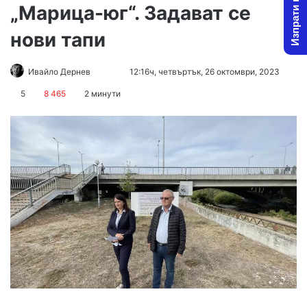
Изпрати новина
„Марица-юг“. Задават се
нови тапи
Follow
Send
Ивайло Дернев
12:16ч, четвъртък, 26 октомври, 2023
on
an
5
8 465
2 минути
X
email