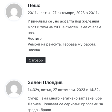
к
Пешо
а
20:11ч, петък, 27 октомври, 2023 в 20:11ч
з
Извинявам се , но асфалта под железния
а
мост и този на УХТ, е съвсем, ама съвсем
:
нов.
Честито.
Ремонт на ремонта. Гербава му работа.
Зикова.
Отговор
к
Зелен Пловдив
а
14:32ч, петък, 27 октомври, 2023 в 14:32ч
з
Супер , ама много негативно заглавие ,бре
а
Дернев . Решават се сериозни проблеми за
:
града , браво