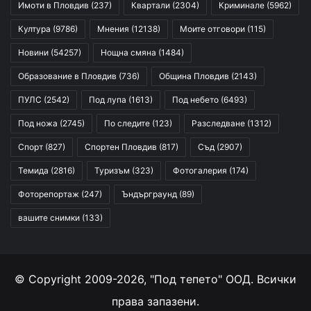
Имоти в Пловдив
(237)
Квартали
(2304)
Криминале
(5962)
Култура
(9786)
Мнения
(12138)
Моите отговори
(115)
Новини
(54257)
Нощна смяна
(1484)
Образование в Пловдив
(736)
Община Пловдив
(2143)
ПУЛС
(2542)
Под лупа
(1613)
Под небето
(6493)
Под ножа
(2745)
По следите
(123)
Разследване
(1312)
Спорт
(827)
Спортен Пловдив
(817)
Съд
(2907)
Темида
(2816)
Туризъм
(323)
Фотогалерия
(174)
Фоторепортаж
(247)
Ъндърграунд
(89)
вашите снимки
(133)
© Copyright 2009-2026, "Под тепето" ООД. Всички
права запазени.