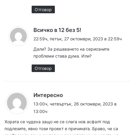
Отговор
к
Всичко в 12 без 5!
а
22:59ч, петък, 27 октомври, 2023 в 22:59ч
з
Дали? За решаването на сериозните
а
проблеми става дума. Или?
:
Отговор
к
Интересно
а
13:00ч, четвъртък, 26 октомври, 2023 в
з
13:00ч
а
Хората се чудеха защо не се слага нов асфалт под
:
подлезите, явно този проект е причината. Браво, че са