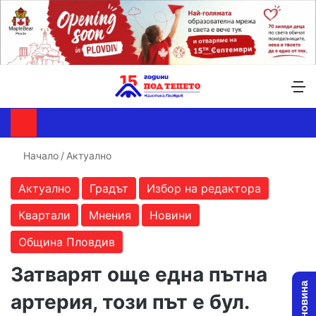
Търсене ...
Switch skin
М
Начало
/
Актуално
Актуално
Градът
Избор на редактора
Квартали
Мнения
Новини
Община Пловдив
Затварят още една пътна
артерия, този път е бул.