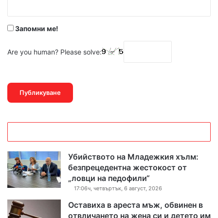
*
Запомни ме!
Are you human? Please solve:
Убийството на Младежкия хълм:
безпрецедентна жестокост от
„ловци на педофили“
17:06ч, четвъртък, 6 август, 2026
Оставиха в ареста мъж, обвинен в
отвличането на жена си и детето им