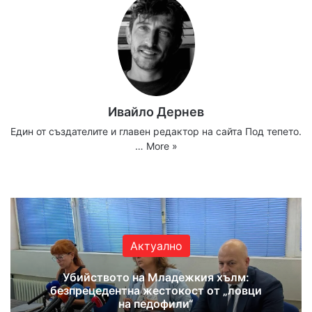
Ивайло Дернев
Един от създателите и главен редактор на сайта Под тепето.
…
More »
Website
Facebook
X
YouTube
Instagram
Актуално
Убийството на Младежкия хълм:
безпрецедентна жестокост от „ловци
на педофили“