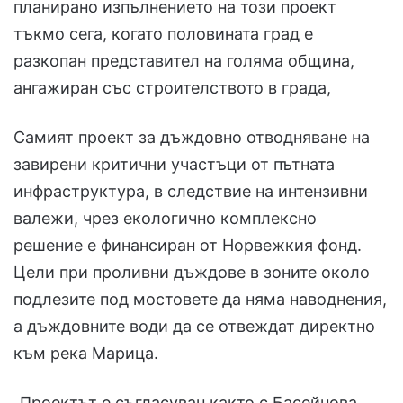
планирано изпълнението на този проект
тъкмо сега, когато половината град е
разкопан представител на голяма община,
ангажиран със строителството в града,
Самият проект за дъждовно отводняване на
завирени критични участъци от пътната
инфраструктура, в следствие на интензивни
валежи, чрез екологично комплексно
решение е финансиран от Норвежкия фонд.
Цели при проливни дъждове в зоните около
подлезите под мостовете да няма наводнения,
а дъждовните води да се отвеждат директно
към река Марица.
„Проектът е съгласуван както с Басейнова