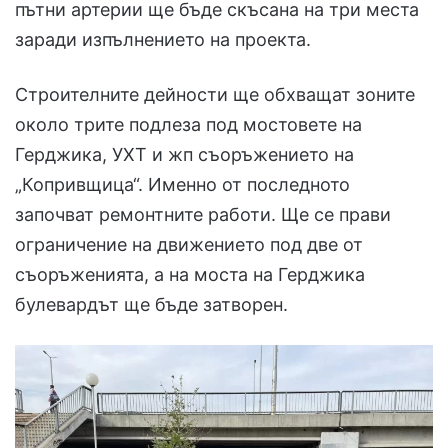
пътни артерии ще бъде скъсана на три места
заради изпълнението на проекта.
Строителните дейности ще обхващат зоните
около трите подлеза под мостовете на
Герджика, УХТ и жп съоръжението на
„Копривщица“. Именно от последното
започват ремонтните работи. Ще се прави
ограничение на движението под две от
съоръженията, а на моста на Герджика
булевардът ще бъде затворен.