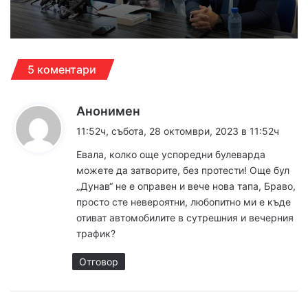
5 коментари
к
Анонимен
а
11:52ч, събота, 28 октомври, 2023 в 11:52ч
з
Евала, колко още успоредни булеварда
а
можете да затворите, без протести! Още бул
:
„Дунав“ не е оправен и вече нова тапа, Браво,
просто сте невероятни, любопитно ми е къде
отиват автомобилите в сутрешния и вечерния
трафик?
Отговор