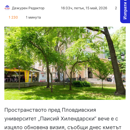
Изпрати новина
Follow
Send
Дежурен Редактор
16:33ч, петък, 15 май, 2026
2
on
an
1 230
1 минута
X
email
Пространството пред Пловдивския
университет „Паисий Хилендарски“ вече е с
изцяло обновена визия, съобщи днес кметът