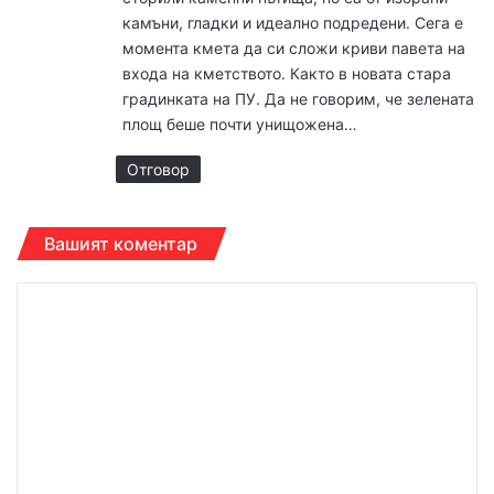
камъни, гладки и идеално подредени. Сега е
момента кмета да си сложи криви павета на
входа на кметството. Както в новата стара
градинката на ПУ. Да не говорим, че зелената
площ беше почти унищожена…
Отговор
Вашият коментар
К
о
м
е
н
т