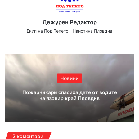
Дежурен Редактор
Екип на Под Тепето - Наистина Пловдив
Website
Facebook
X
YouTube
Instagram
Новини
Пожарникари спасиха дете от водите
на язовир край Пловдив
2 коментари