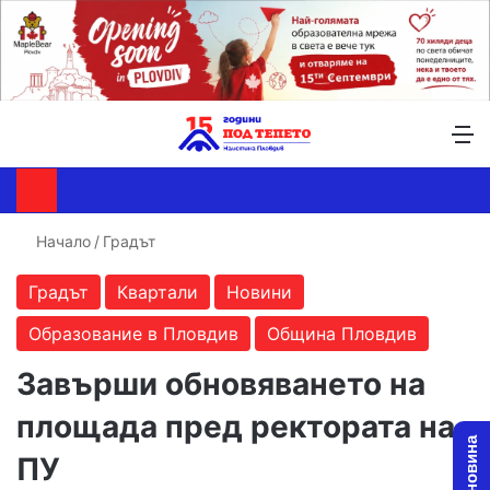
Търсене ...
Switch skin
М
Начало
/
Градът
Градът
Квартали
Новини
Образование в Пловдив
Община Пловдив
Завърши обновяването на
площада пред ректората на
ПУ