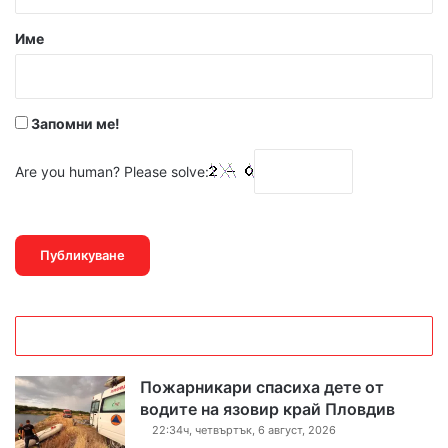
а
р
Име
:
*
Запомни ме!
Are you human? Please solve:
Пожарникари спасиха дете от
водите на язовир край Пловдив
22:34ч, четвъртък, 6 август, 2026