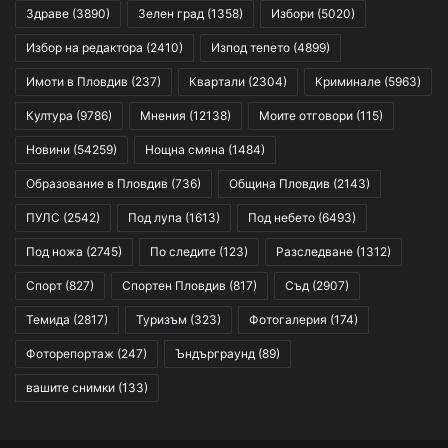
Здраве
(3890)
Зелен град
(1358)
Избори
(5020)
Избор на редактора
(2410)
Изпод тепето
(4899)
Имоти в Пловдив
(237)
Квартали
(2304)
Криминале
(5963)
Култура
(9786)
Мнения
(12138)
Моите отговори
(115)
Новини
(54259)
Нощна смяна
(1484)
Образование в Пловдив
(736)
Община Пловдив
(2143)
ПУЛС
(2542)
Под лупа
(1613)
Под небето
(6493)
Под ножа
(2745)
По следите
(123)
Разследване
(1312)
Спорт
(827)
Спортен Пловдив
(817)
Съд
(2907)
Темида
(2817)
Туризъм
(323)
Фотогалерия
(174)
Фоторепортаж
(247)
Ъндърграунд
(89)
вашите снимки
(133)