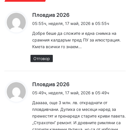
к
Пловдив 2026
а
05:55ч, неделя, 17 май, 2026 в 05:55ч
з
Добре беше да сложите и една снимка на
а
срамния калдаръм пред ПУ за илюстрация.
:
Кмета всички го знаем…
Отговор
к
Пловдив 2026
а
05:49ч, неделя, 17 май, 2026 в 05:49ч
з
Дааааа, още 3 млн. лв. откраднати от
а
пловдивчани. Дупиха се месеци наред за
:
преместят и пренаредя старите криви павета.
„Страхотен“ ремонт. И древните римляни са
сторили каменни пътища, но са от избрани