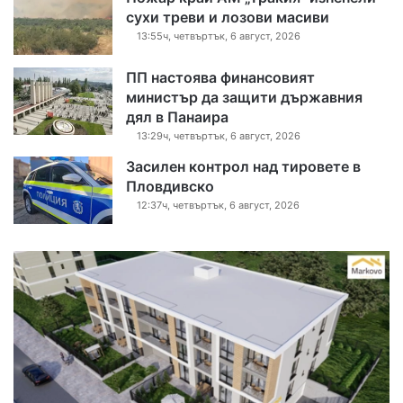
сухи треви и лозови масиви
13:55ч, четвъртък, 6 август, 2026
ПП настоява финансовият
министър да защити държавния
дял в Панаира
13:29ч, четвъртък, 6 август, 2026
Засилен контрол над тировете в
Пловдивско
12:37ч, четвъртък, 6 август, 2026