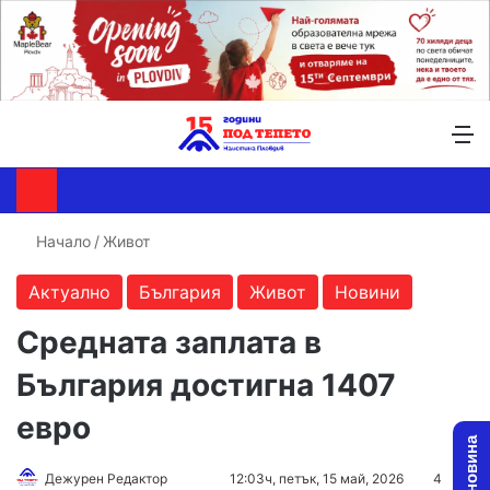
Търсене ...
Switch skin
М
Начало
/
Живот
Актуално
България
Живот
Новини
Средната заплата в
България достигна 1407
евро
Follow
Send
Дежурен Редактор
12:03ч, петък, 15 май, 2026
4