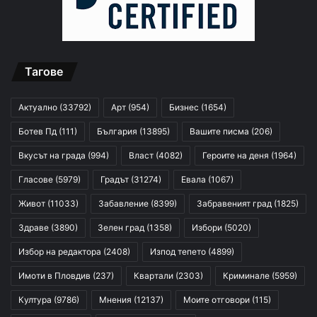
Тагове
Актуално
(33792)
Арт
(954)
Бизнес
(1654)
Ботев Пд
(111)
България
(13895)
Вашите писма
(206)
Вкусът на града
(994)
Власт
(4082)
Героите на деня
(1964)
Гласове
(5979)
Градът
(31274)
Евала
(1067)
Живот
(11033)
Забавление
(8399)
Забравеният град
(1825)
Здраве
(3890)
Зелен град
(1358)
Избори
(5020)
Избор на редактора
(2408)
Изпод тепето
(4899)
Имоти в Пловдив
(237)
Квартали
(2303)
Криминале
(5959)
Култура
(9786)
Мнения
(12137)
Моите отговори
(115)