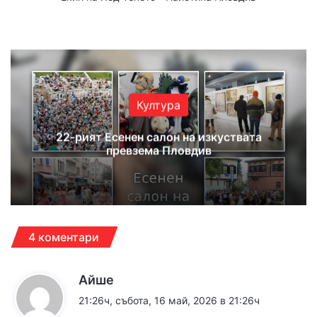
Website
Facebook
X
YouTube
Instagram
Култура
22-рият Есенен салон на изкуствата
превзема Пловдив
4 коментари
к
Айше
а
21:26ч, събота, 16 май, 2026 в 21:26ч
з