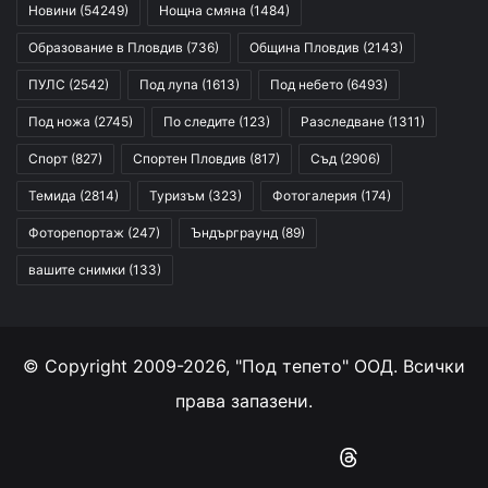
Новини
(54249)
Нощна смяна
(1484)
Образование в Пловдив
(736)
Община Пловдив
(2143)
ПУЛС
(2542)
Под лупа
(1613)
Под небето
(6493)
Под ножа
(2745)
По следите
(123)
Разследване
(1311)
Спорт
(827)
Спортен Пловдив
(817)
Съд
(2906)
Темида
(2814)
Туризъм
(323)
Фотогалерия
(174)
Фоторепортаж
(247)
Ъндърграунд
(89)
вашите снимки
(133)
© Copyright 2009-2026, "Под тепето" ООД. Всички
права запазени.
Facebook
YouTube
Instagram
RSS
Threads