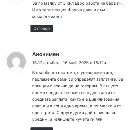
За по малку от 3 хил Евро работа не бара ич.
а
Има телк пенция Шорош дава и съм
:
маса2джизтка
Отговор
к
Анонимен
а
16:12ч, събота, 16 май, 2026 в 16:12ч
з
В съдебната система, в университетите, в
а
парламента сами си определят заплатите. За
:
полицаи и военни да не говорим. В същото
време средната пенсия не е две трети от
средната заплата, както е в цивилизования
свят, а и в соца едно време, а по-малко и от
една трета. С други думи дайте ние да се
уредим, а излишните кучета ги яли.