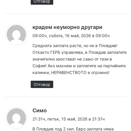
Отговор
к
крадем неуморно другари
а
09:00ч, събота, 16 май, 2026 в 09:00ч
з
Средната заплата расте, но не в Пловдив!
а
Откакто ГЕРБ управлява, в Пловдив заплатите
:
значително изостават не само от тези в
София! Ако махнем и заплатите на партийните
калинки, НЕРАВЕНСТВОТО е огромно!
Отговор
к
Симо
а
21:31ч, петък, 15 май, 2026 в 21:31ч
з
В Пловдив под 2 хил. Евро заплата няма