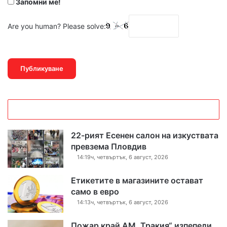
Запомни ме!
Are you human? Please solve:
22-рият Есенен салон на изкуствата
превзема Пловдив
14:19ч, четвъртък, 6 август, 2026
Етикетите в магазините остават
само в евро
14:13ч, четвъртък, 6 август, 2026
Пожар край АМ „Тракия“ изпепели