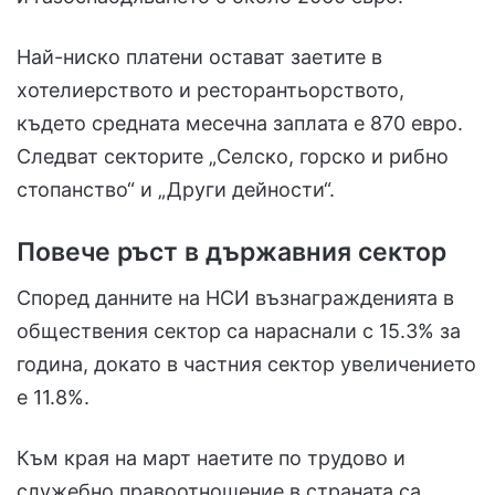
Най-ниско платени остават заетите в
хотелиерството и ресторантьорството,
където средната месечна заплата е 870 евро.
Следват секторите „Селско, горско и рибно
стопанство“ и „Други дейности“.
Повече ръст в държавния сектор
Според данните на НСИ възнагражденията в
обществения сектор са нараснали с 15.3% за
година, докато в частния сектор увеличението
е 11.8%.
Към края на март наетите по трудово и
служебно правоотношение в страната са