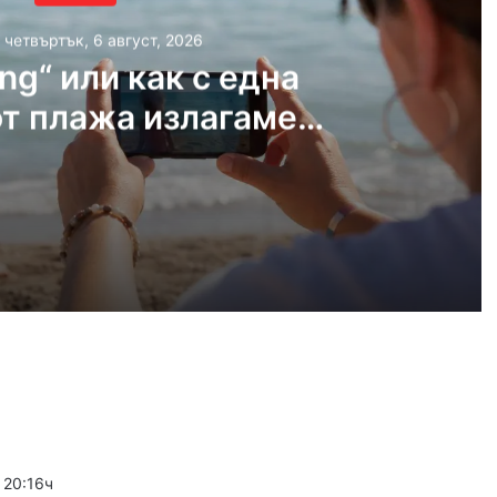
, четвъртък, 6 август, 2026
ing“ или как с една
от плажа излагаме
то си на риск
густ, 2026
„Sharenting“ или как с една снимка от плажа излагаме детето си на риск
густ, 2026
Хеликоптер се включи в гасенето на пожара в Пазарджишко
 20:16ч
густ, 2026