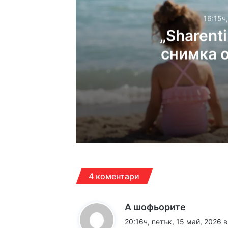
16:15ч
„Sharent
снимка 
дете
16:15ч, четвъртък, 6 ав
16:10ч, четвъртък, 6 ав
4 коментари
к
А шофьорите
а
20:16ч, петък, 15 май, 2026 в
16:10ч, четвъртък, 6 ав