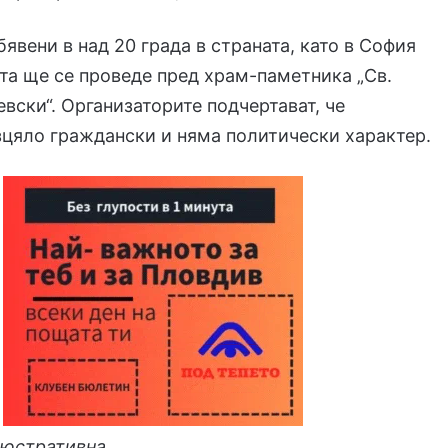
бявени в над 20 града в страната, като в София
а ще се проведе пред храм-паметника „Св.
вски“. Организаторите подчертават, че
зцяло граждански и няма политически характер.
люстративна