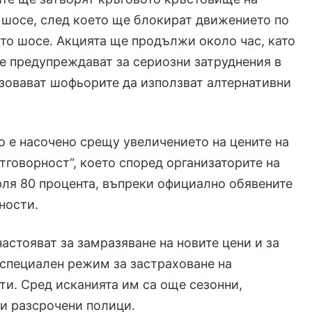
шосе, след което ще блокират движението по
о шосе. Акцията ще продължи около час, като
е предупреждават за сериозни затруднения в
зовават шофьорите да използват алтернативни
 е насочено срещу увеличението на цените на
тговорност“, което според организаторите на
ля 80 процента, въпреки официално обявените
ности.
астояват за замразяване на новите цени и за
специален режим за застраховане на
и. Сред исканията им са още сезонни,
и разсрочени полици.