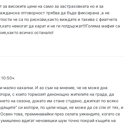
Район „Северен“ продължава премахването на изоставени коли
 за високите цени на само за застраховката но и за
ражданска отговорност трябва да бъде фиксирана ,а не
упости че са по рискови,както виждате и такива с фиатчета
и,като немогат да карат и не ги потдържат!!!Голяма мафия са
густ, 2026
рия,както всичко останало!
БХК: След случаите в Пловдив и Банско държавата е длъжна да разследва омразата
густ, 2026
10 младежи от 14 до 17 г. са задържани за убийството на Младежкия хълм
в 10:50ч
и малко нахални. И аз съм на мнение, че не може дна
густ, 2026
тори, с които тормозят денонощно жителите на града, да
Служители на община Сопот спасиха бедстващо щъркелче
ането на сезона, докато им стане студено, джиткат по всяко
дящите“ си мотори, по цели нощи, не може да се спи от тях, и
! Освен това, преминавайки през селата уикендите, когато се
 умишлено вдигат нечовешки шум точно покрай къщите на
густ, 2026