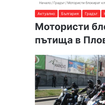
Начало
/
Градът
/
Мотористи блокират к
Актуално
България
Градът
Мотористи бл
пътища в Пло