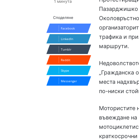
1 минута
Пазарджишко 
Околовръстнот
Споделяне
организаторит
Facebook
трафика и при
LinkedIn
маршрути.
Tumblr
Reddit
Недоволството
Skype
„Гражданска о
места надхвър
Messenger
по-ниски стой
Мотористите н
въвеждане на 
мотоциклетист
краткосрочни 