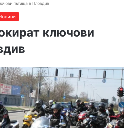
лючови пътища в Пловдив
Новини
окират ключови
вдив