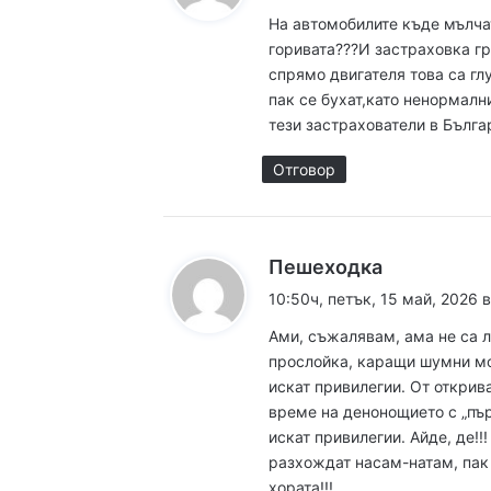
з
На автомобилите къде мълчат
а
горивата???И застраховка г
:
спрямо двигателя това са гл
пак се бухат,като ненормалн
15:42ч, четвъртък, 6 ав
тези застрахователи в Бълга
Отговор
15:18ч, четвъртък, 6 ав
к
Пешеходка
а
10:50ч, петък, 15 май, 2026 
з
Ами, съжалявам, ама не са л
а
15:05ч, четвъртък, 6 ав
прослойка, каращи шумни мо
:
искат привилегии. От открив
време на денонощието с „пър
искат привилегии. Айде, де!!
разхождат насам-натам, пак
14:19ч, четвъртък, 6 ав
хората!!!