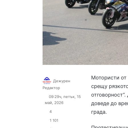
Мотористи от 
Дежурен
срещу рязкото
Follow
Send
Редактор
on
an
отговорност“.
09:29ч, петък, 15
X
email
май, 2026
доведе до вре
града.
4
1 101
Протестиращи