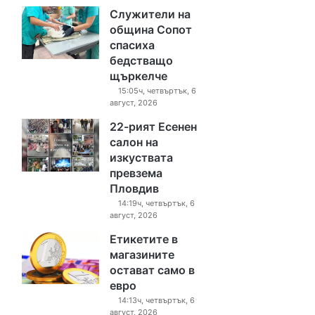
Служители на
община Сопот
спасиха
бедстващо
щъркелче
15:05ч, четвъртък, 6
август, 2026
22-рият Есенен
салон на
изкуствата
превзема
Пловдив
14:19ч, четвъртък, 6
август, 2026
Етикетите в
магазините
остават само в
евро
14:13ч, четвъртък, 6
август, 2026