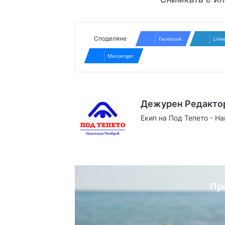
Споделяне
Facebook
Link
Messenger
Дежурен Редакто
Екип на Под Тепето - Н
Website
Facebook
X
YouTube
Instag
Пр