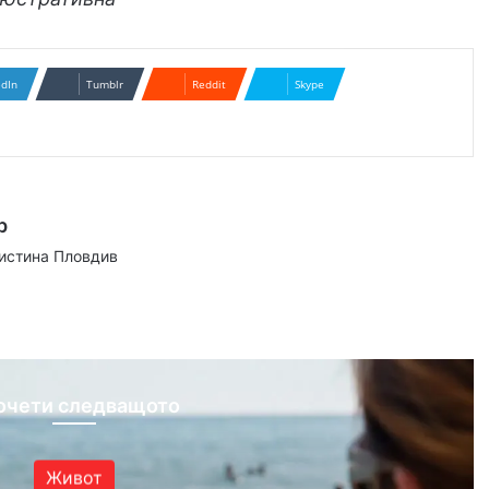
edIn
Tumblr
Reddit
Skype
р
аистина Пловдив
ram
очети следващото
Живот