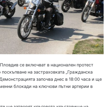
Пловдив се включват в национален протест
 поскъпване на застраховката „Гражданска
 Демонстрацията започва днес в 18:00 часа и ще
менни блокади на ключови пътни артерии в
те ще затворят кръговото кръстовище на