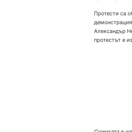
Протести са о
демонстрацият
Александър Не
протестът е и
Снимката е и