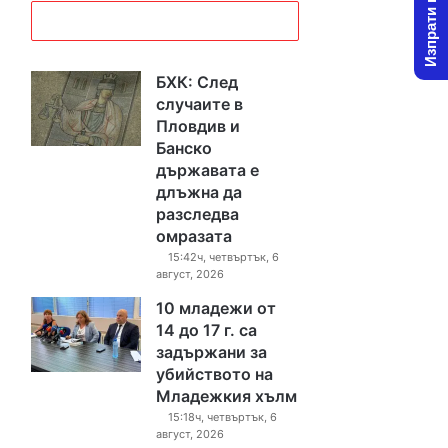
Изпрати новина
БХК: След
случаите в
Пловдив и
Банско
държавата е
длъжна да
разследва
омразата
15:42ч, четвъртък, 6
август, 2026
10 младежи от
14 до 17 г. са
задържани за
убийството на
Младежкия хълм
15:18ч, четвъртък, 6
август, 2026