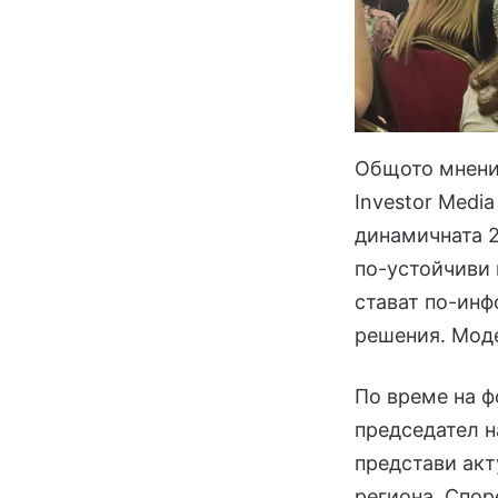
Общото мнение
Investor Medi
динамичната 2
по-устойчиви 
стават по-инф
решения. Мод
По време на ф
председател н
представи акт
региона. Спор