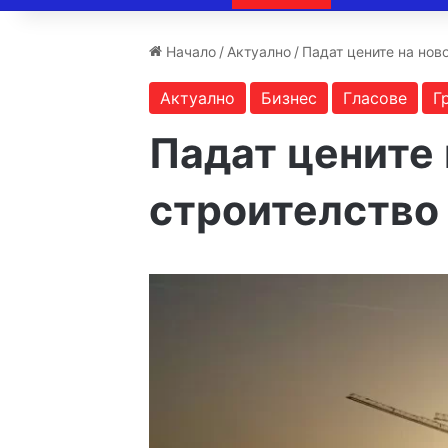
Начало
/
Актуално
/
Падат цените на нов
Актуално
Бизнес
Гласове
Г
Падат цените 
строителство