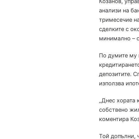
Козанов, упра
анализи на ба
тримесечие на 
сделките с ок
минимално – 
По думите му 
кредитиранет
депозитите. С
използва ипот
„Днес хората 
собствено жил
коментира Коз
Той допълни, 