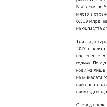
България по б
място в стран
8,339 млрд. е
на областта с
Той акцентира
2026 г., коит
постепенно се
година. По ду
нови жилища в
на миналата г
при новото ст
предходните д
Според предс