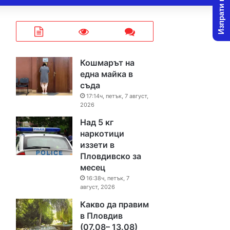
Изпрати новина
Кошмарът на
една майка в
съда
17:14ч, петък, 7 август,
2026
Над 5 кг
наркотици
иззети в
Пловдивско за
месец
16:38ч, петък, 7
август, 2026
Какво да правим
в Пловдив
(07.08– 13.08)