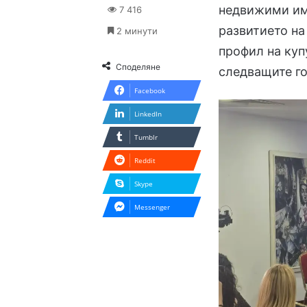
недвижими имо
7 416
развитието на
2 минути
профил на куп
Споделяне
следващите го
Facebook
LinkedIn
Tumblr
Reddit
Skype
Messenger