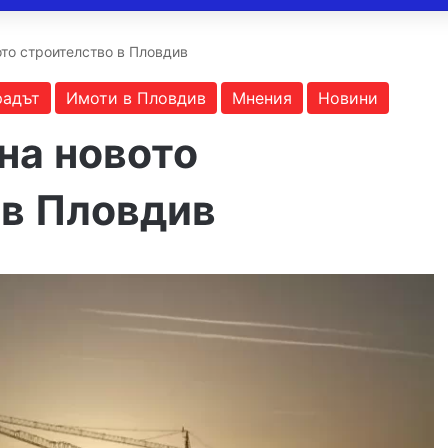
ото строителство в Пловдив
радът
Имоти в Пловдив
Мнения
Новини
на новото
 в Пловдив