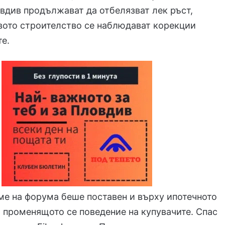
див продължават да отбелязват лек ръст,
вото строителство се наблюдават корекции
те.
ме на форума беше поставен и върху ипотечното
 променящото се поведение на купувачите. Спас