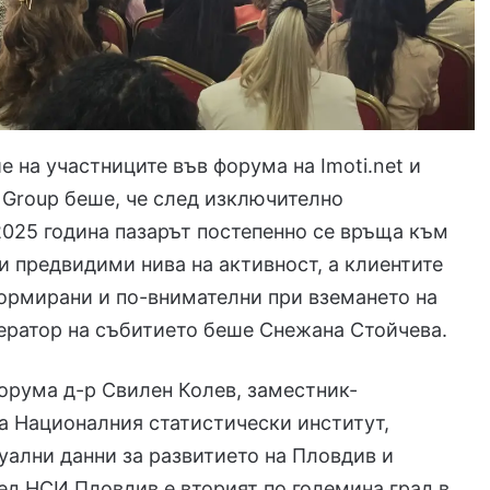
 на участниците във форума на Imoti.net и
a Group беше, че след изключително
025 година пазарът постепенно се връща към
и предвидими нива на активност, а клиентите
ормирани и по-внимателни при вземането на
ератор на събитието беше Снежана Стойчева.
орума д-р Свилен Колев, заместник-
а Националния статистически институт,
уални данни за развитието на Пловдив и
ед НСИ Пловдив е вторият по големина град в