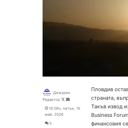
Пловдив остав
Дежурен
страната, въп
Follow
Send
Редактор
on
an
Такъв извод и
16:06ч, петък, 15
X
email
май, 2026
Business Foru
финансовия се
5