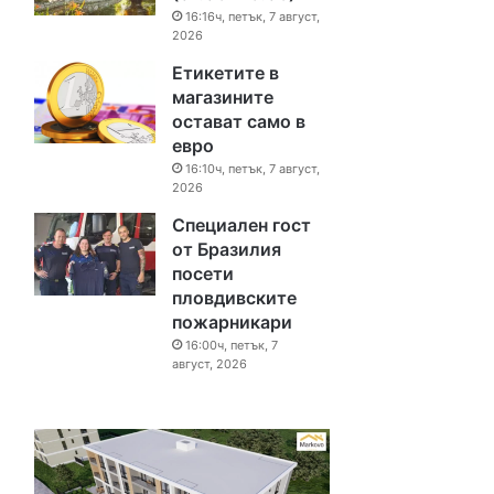
16:16ч, петък, 7 август,
2026
Етикетите в
магазините
остават само в
евро
16:10ч, петък, 7 август,
2026
Специален гост
от Бразилия
посети
пловдивските
пожарникари
16:00ч, петък, 7
август, 2026