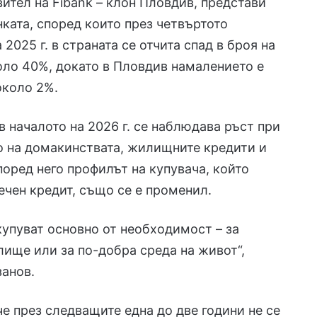
вител на Fibank – клон Пловдив, представи
нката, според които през четвъртото
2025 г. в страната се отчита спад в броя на
оло 40%, докато в Пловдив намалението е
около 2%.
в началото на 2026 г. се наблюдава ръст при
о на домакинствата, жилищните кредити и
поред него профилът на купувача, който
ечен кредит, също се е променил.
купуват основно от необходимост – за
ище или за по-добра среда на живот“,
анов.
че през следващите една до две години не се