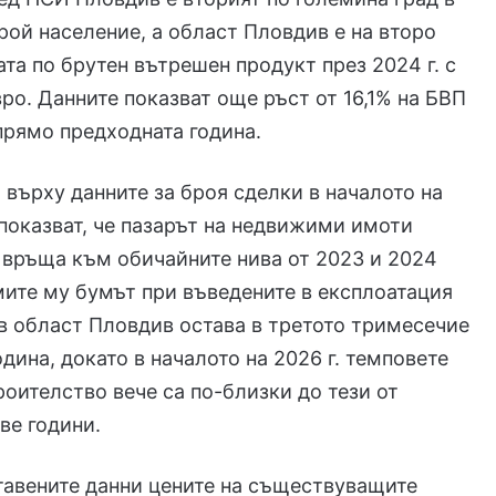
рой население, а област Пловдив е на второ
ата по брутен вътрешен продукт през 2024 г. с
вро. Данните показват още ръст от 16,1% на БВП
прямо предходната година.
 върху данните за броя сделки в началото на
о показват, че пазарът на недвижими имоти
 връща към обичайните нива от 2023 и 2024
мите му бумът при въведените в експлоатация
 област Пловдив остава в третото тримесечие
одина, докато в началото на 2026 г. темповете
роителство вече са по-близки до тези от
ве години.
тавените данни цените на съществуващите