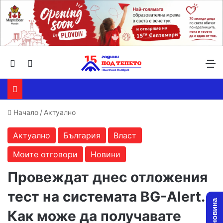
Търсене ...
Switch skin
М
Начало
/
Актуално
Актуално
България
Власт
Моите отговори
Новини
Провеждат днес отложения
тест на системата BG-Alert.
Как може да получавате