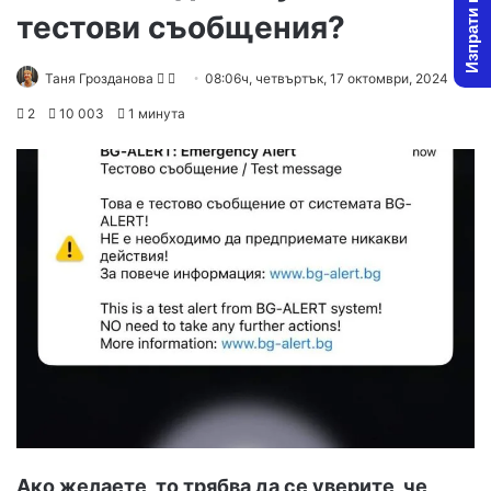
Изпрати новина
тестови съобщения?
Follow
Send
Таня Грозданова
08:06ч, четвъртък, 17 октомври, 2024
on
an
2
10 003
1 минута
X
email
Ако желаете, то трябва да се уверите, че