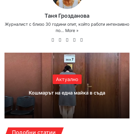
Таня Грозданова
Журналист с близо 30 години опит, който работи интензивно
по…
More »
Website
Facebook
X
YouTube
Instagram
Актуално
Кошмарът на една майка в съда
Подобни статии