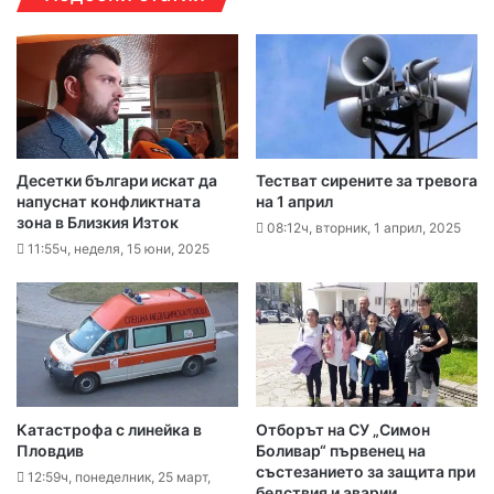
Десетки българи искат да
Тестват сирените за тревога
напуснат конфликтната
на 1 април
зона в Близкия Изток
08:12ч, вторник, 1 април, 2025
11:55ч, неделя, 15 юни, 2025
Катастрофа с линейка в
Отборът на СУ „Симон
Пловдив
Боливар“ първенец на
състезанието за защита при
12:59ч, понеделник, 25 март,
бедствия и аварии