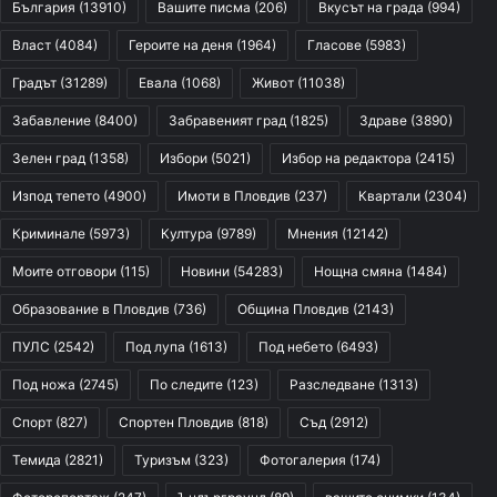
България
(13910)
Вашите писма
(206)
Вкусът на града
(994)
Власт
(4084)
Героите на деня
(1964)
Гласове
(5983)
Градът
(31289)
Евала
(1068)
Живот
(11038)
Забавление
(8400)
Забравеният град
(1825)
Здраве
(3890)
Зелен град
(1358)
Избори
(5021)
Избор на редактора
(2415)
Изпод тепето
(4900)
Имоти в Пловдив
(237)
Квартали
(2304)
Криминале
(5973)
Култура
(9789)
Мнения
(12142)
Моите отговори
(115)
Новини
(54283)
Нощна смяна
(1484)
Образование в Пловдив
(736)
Община Пловдив
(2143)
ПУЛС
(2542)
Под лупа
(1613)
Под небето
(6493)
Под ножа
(2745)
По следите
(123)
Разследване
(1313)
Спорт
(827)
Спортен Пловдив
(818)
Съд
(2912)
Темида
(2821)
Туризъм
(323)
Фотогалерия
(174)