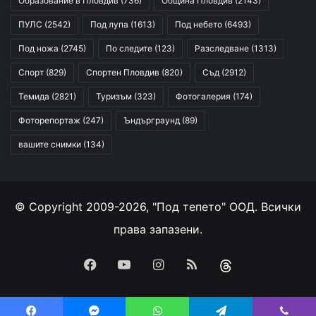
Образование в Пловдив
(736)
Община Пловдив
(2143)
ПУЛС
(2542)
Под лупа
(1613)
Под небето
(6493)
Под ножа
(2745)
По следите
(123)
Разследване
(1313)
Спорт
(829)
Спортен Пловдив
(820)
Съд
(2912)
Темида
(2821)
Туризъм
(323)
Фотогалерия
(174)
Фоторепортаж
(247)
Ъндърграунд
(89)
вашите снимки
(134)
© Copyright 2009-2026, "Под тепето" ООД. Всички
права запазени.
Facebook
YouTube
Instagram
RSS
Threads