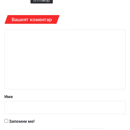
Вашият коментар
К
о
м
е
н
т
а
р
Име
:
*
Запомни ме!