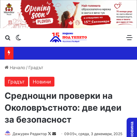
Търсене ...
Switch skin
М
Начало
/
Градът
Градът
Новини
Среднощни проверки на
Околовръстното: две идеи
за безопасност
Follow
Send
Дежурен Редактор
09:05ч, сряда, 3 декември, 2025