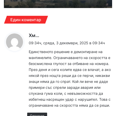
Един коментар
к
Хм…
а
09:34ч, сряда, 3 декември, 2025 в 09:34ч
з
Единственото решение е демонтиране на
а
мантинелите. Ограничаването на скоростта е
:
безсмислена глупост за отбиване на номера.
През деня и сега колите едва се влачат, а ако
някой през нощта реши да се перчи, никакви
знаци няма да го спрат. Кой ли вече не даде
примери със спрели заради авария или
спукана гума коли, с невъзможността да
избегнеш насрещен удар с нарушител. Това с
ограничаване на скоростта няма да се реши.
Отговор