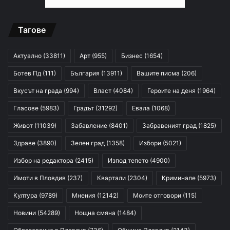
Тагове
Актуално
(33811)
Арт
(955)
Бизнес
(1654)
Ботев Пд
(111)
България
(13911)
Вашите писма
(206)
Вкусът на града
(994)
Власт
(4084)
Героите на деня
(1964)
Гласове
(5983)
Градът
(31292)
Евала
(1068)
Живот
(11039)
Забавление
(8401)
Забравеният град
(1825)
Здраве
(3890)
Зелен град
(1358)
Избори
(5021)
Избор на редактора
(2415)
Изпод тепето
(4900)
Имоти в Пловдив
(237)
Квартали
(2304)
Криминале
(5973)
Култура
(9789)
Мнения
(12142)
Моите отговори
(115)
Новини
(54289)
Нощна смяна
(1484)