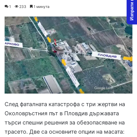
Изпрати новина
on
an
1
233
1 минута
X
email
След фаталната катастрофа с три жертви на
Околовръстния път в Пловдив държавата
търси спешни решения за обезопасяване на
трасето. Две са основните опции на масата: