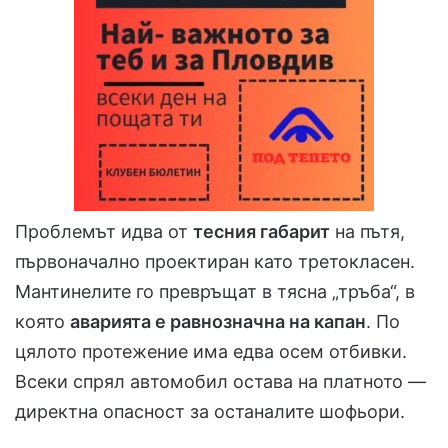
Проблемът идва от
тесния габарит
на пътя,
първоначално проектиран като третокласен.
Мантинелите го превръщат в тясна „тръба“, в
която
аварията е равнозначна на капан
. По
цялото протежение има едва осем отбивки.
Всеки спрял автомобил остава на платното —
директна опасност за останалите шофьори.