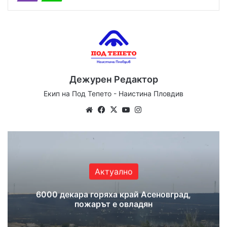
Дежурен Редактор
Екип на Под Тепето - Наистина Пловдив
Website
Facebook
X
YouTube
Instagram
Актуално
6000 декара горяха край Асеновград,
пожарът е овладян