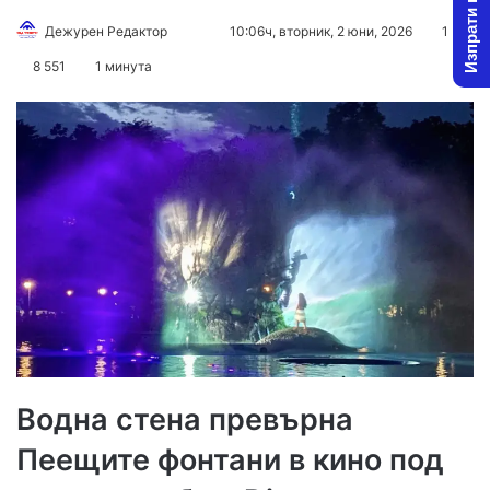
Изпрати новина
Follow
Send
Дежурен Редактор
10:06ч, вторник, 2 юни, 2026
1
on
an
8 551
1 минута
X
email
Водна стена превърна
Пеещите фонтани в кино под