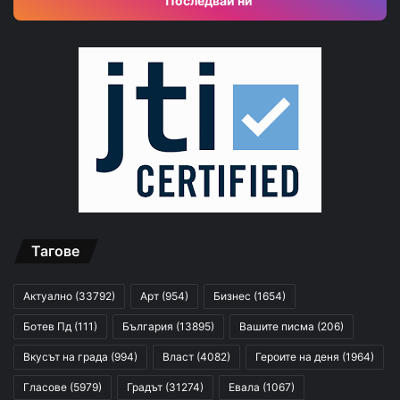
Последвай ни
Тагове
Актуално
(33792)
Арт
(954)
Бизнес
(1654)
Ботев Пд
(111)
България
(13895)
Вашите писма
(206)
Вкусът на града
(994)
Власт
(4082)
Героите на деня
(1964)
Гласове
(5979)
Градът
(31274)
Евала
(1067)