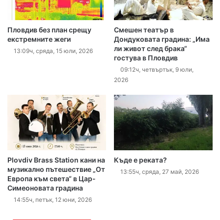
Пловдив без план срещу
Смешен театър в
екстремните жеги
Дондуковата градина: „Има
ли живот след брака“
13:09ч, сряда, 15 юли, 2026
гостува в Пловдив
09:12ч, четвъртък, 9 юли,
2026
Plovdiv Brass Station кани на
Къде е реката?
музикално пътешествие „От
13:55ч, сряда, 27 май, 2026
Европа към света“ в Цар-
Симеоновата градина
14:55ч, петък, 12 юни, 2026