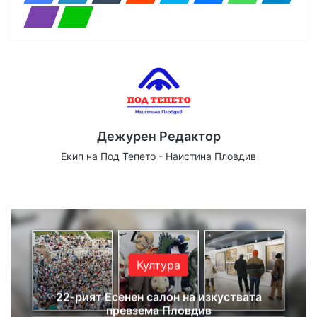
Дежурен Редактор
Екип на Под Тепето - Наистина Пловдив
Website
Facebook
X
YouTube
Instagram
Култура
22-рият Есенен салон на изкуствата
превзема Пловдив