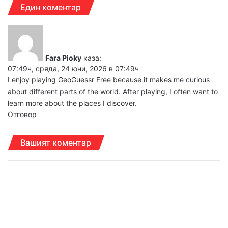
Един коментар
Fara Pioky
каза:
07:49ч, сряда, 24 юни, 2026 в 07:49ч
I enjoy playing
GeoGuessr Free
because it makes me curious
about different parts of the world. After playing, I often want to
learn more about the places I discover.
Отговор
Вашият коментар
К
о
м
е