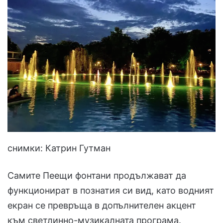
снимки: Катрин Гутман
Самите Пеещи фонтани продължават да
функционират в познатия си вид, като водният
екран се превръща в допълнителен акцент
към светлинно-музикалната програма.