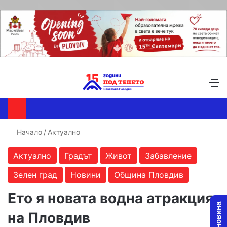
Търсене ...
Switch skin
М
Начало
/
Актуално
Актуално
Градът
Живот
Забавление
Зелен град
Новини
Община Пловдив
Ето я новата водна атракция
на Пловдив