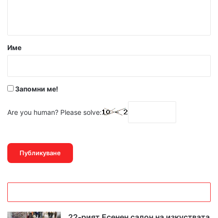
н
т
а
р
Име
:
*
Запомни ме!
Are you human? Please solve:
22-рият Есенен салон на изкуствата