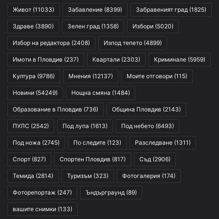
Живот
(11033)
Забавление
(8399)
Забравеният град
(1825)
Здраве
(3890)
Зелен град
(1358)
Избори
(5020)
Избор на редактора
(2408)
Изпод тепето
(4899)
Имоти в Пловдив
(237)
Квартали
(2303)
Криминале
(5959)
Култура
(9786)
Мнения
(12137)
Моите отговори
(115)
Новини
(54249)
Нощна смяна
(1484)
Образование в Пловдив
(736)
Община Пловдив
(2143)
ПУЛС
(2542)
Под лупа
(1613)
Под небето
(6493)
Под ножа
(2745)
По следите
(123)
Разследване
(1311)
Спорт
(827)
Спортен Пловдив
(817)
Съд
(2906)
Темида
(2814)
Туризъм
(323)
Фотогалерия
(174)
Фоторепортаж
(247)
Ъндърграунд
(89)
вашите снимки
(133)