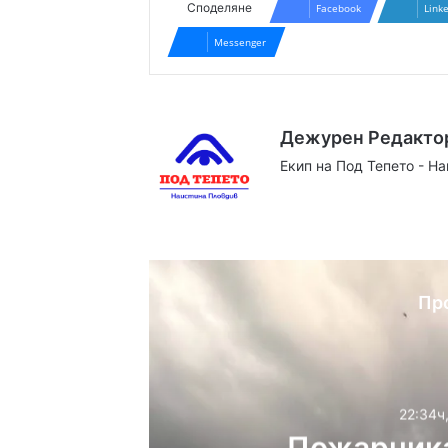
Споделяне
Facebook
Link
Messenger
Дежурен Редакто
Екип на Под Тепето - Н
Website
Facebook
X
YouTube
Instag
Пр
22:34ч
Пожарника