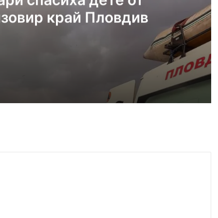
язовир край Пловдив
густ, 2026
Пожарникари спасиха дете от водите на язовир край Пловдив
густ, 2026
Кричим иска справедливост за жестоко убития на Младежки хълм Георги
густ, 2026
Убийството на Младежкия хълм: безпрецедентна жестокост от „ловци на педофили“