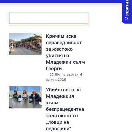
Изпрати новина
Кричим иска
справедливост
за жестоко
убития на
Младежки хълм
Георги
22:15ч, четвъртък, 6
август, 2026
Убийството на
Младежкия
хълм:
безпрецедентна
жестокост от
„ловци на
педофили“