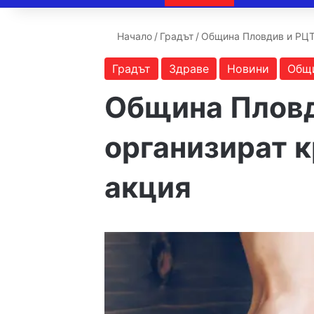
Начало
/
Градът
/
Община Пловдив и РЦТ
Градът
Здраве
Новини
Общ
Община Пловд
организират 
акция