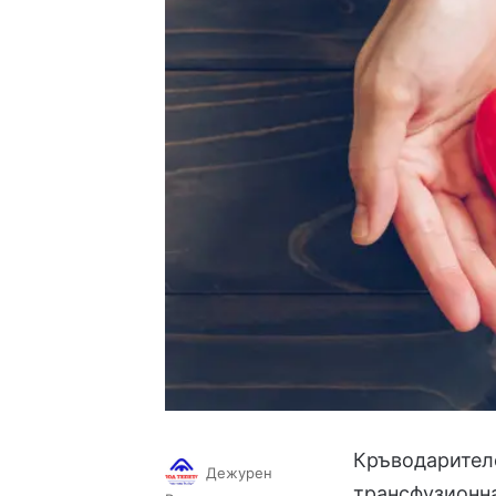
Кръводарителс
Дежурен
трансфузионна