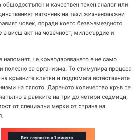
 общодостъпен и качествен техен аналог или
динственият източник на тези жизненоважни
равият човек, поради което безвъзмездното
 е висш акт на човечност, милосърдие и
 напомнят, че кръводаряването е не само
 и полезно за организма. То стимулира процеса
 на кръвните клетки и подпомага естествените
изми на тялото. Дареното количество кръв се
напълно в рамките на три до четири седмици,
ост от специални мерки от страна на
я.