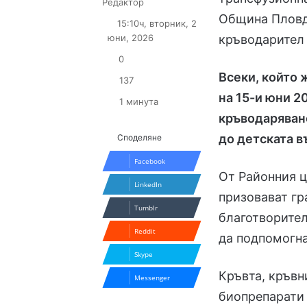
Follow
Send
Редактор
on
an
Община Пловд
15:10ч, вторник, 2
X
email
юни, 2026
кръводарител 
0
Всеки, който 
137
на 15-и юни 20
1 минута
кръводаряване
до детската 
Споделяне
Facebook
От Районния ц
LinkedIn
призовават гр
Tumblr
благотворител
Reddit
да подпомогна
Skype
Кръвта, кръвн
Messenger
биопрепарати