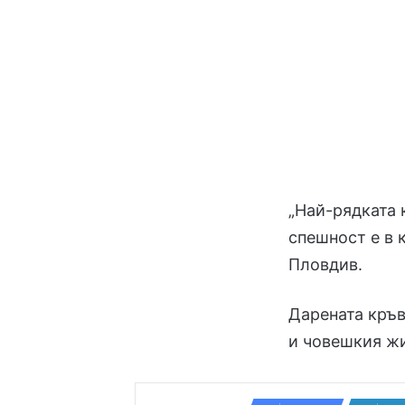
„Най-рядката 
спешност е в 
Пловдив.
Дарената кръв
и човешкия ж