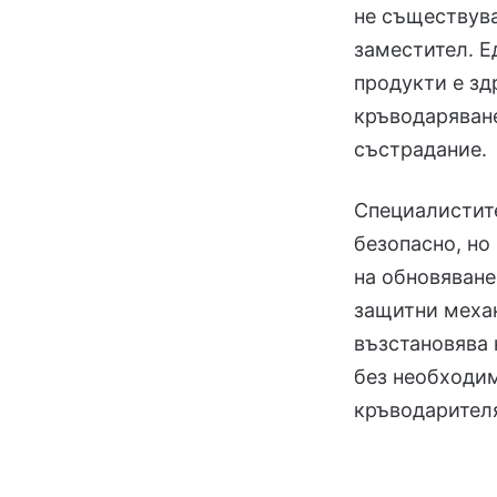
не съществува
заместител. Е
продукти е зд
кръводаряване
състрадание.
Специалистите
безопасно, но
на обновяване
защитни механ
възстановява 
без необходим
кръводарител