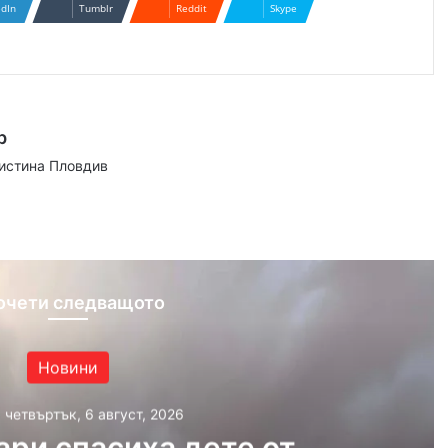
edIn
Tumblr
Reddit
Skype
р
аистина Пловдив
ram
очети следващото
Новини
, четвъртък, 6 август, 2026
ри спасиха дете от