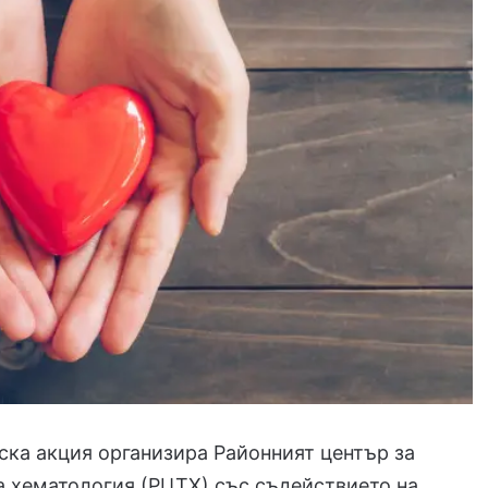
ка акция организира Районният център за
 хематология (РЦТХ) със съдействието на