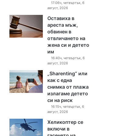
17:06ч, четвъртък, 6
август, 2026
Оставиха в
ареста мъж,
обвинен в
отвличането на
жена си и детето
им
16:40ч, четвъртък, 6
август, 2026
„Sharenting“ или
как с една
снимка от плажа
излагаме детето
си на риск
16:15ч, четвъртък, 6
август, 2026
Хеликоптер се
включи в
гасенето на