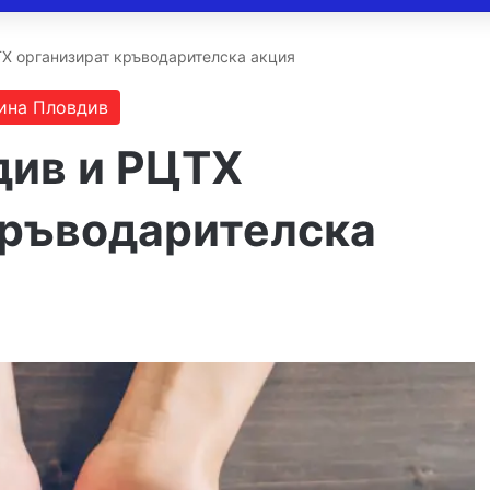
Х организират кръводарителска акция
ина Пловдив
ив и РЦТХ
кръводарителска