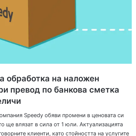
за обработка на наложен
ри превод по банкова сметка
еличи
омпания Speedy обяви промени в ценовата си
то ще влязат в сила от 1 юли. Актуализацията
говорните клиенти, като стойността на услугите