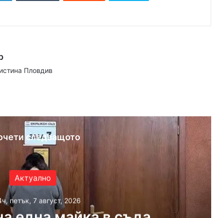
р
аистина Пловдив
ram
очети следващото
Актуално
4ч, петък, 7 август, 2026
а една майка в съда