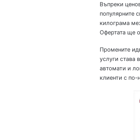
Въпреки ценов
популярните с
килограма меж
Офертата ще о
Промените идв
услуги става 
автомати и ло
клиенти с по-