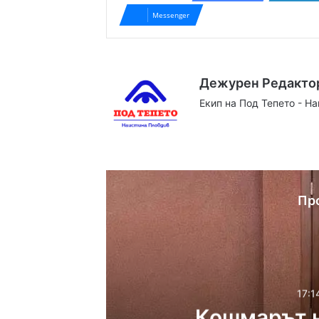
Messenger
Дежурен Редакто
Екип на Под Тепето - Н
Website
Facebook
X
YouTube
Instag
Пр
17:1
Кошмарът н