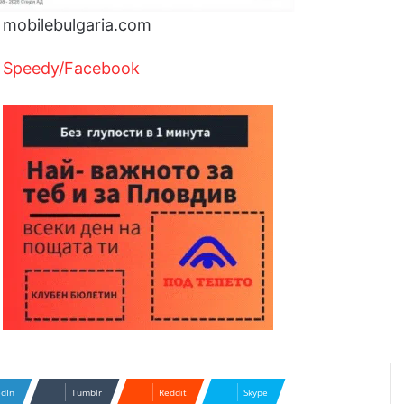
mobilebulgaria.com
:
Speedy/Facebook
edIn
Tumblr
Reddit
Skype