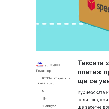
Таксата 
Дежурен
платеж п
Follow
Send
Редактор
on
an
10:00ч, вторник, 2
ще се ув
X
email
юни, 2026
0
Куриерската к
194
политика, кои
1 минута
ще засегне до