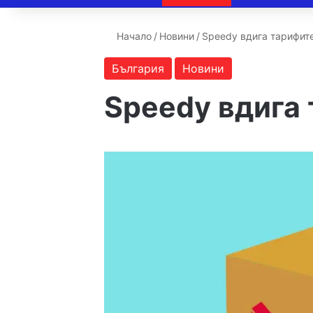
Начало
/
Новини
/
Speedy вдига тарифите
България
Новини
Speedy вдига 