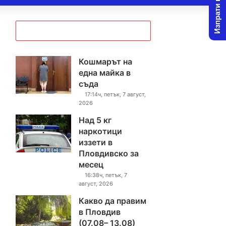
Изпрати новина
Кошмарът на
една майка в
съда
17:14ч, петък, 7 август,
2026
Над 5 кг
наркотици
иззети в
Пловдивско за
месец
16:38ч, петък, 7
август, 2026
Какво да правим
в Пловдив
(07.08– 13.08)