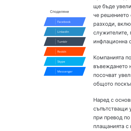
ще бъде увели
Споделяне
че решението 
Facebook
разходи, вклю
служителите, 
LinkedIn
инфлационна 
Tumblr
Reddit
Компанията по
Skype
въвеждането н
Messenger
посочват увел
общото поскъп
Наред с основ
съпътстващи у
при превод по
плащанията с 