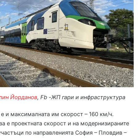
лин Йорданов
, Fb -ЖП гари и инфраструктура
е и максималната им скорост – 160 км/ч.
а е проектната скорост и на модернизираните
частъци по направленията София – Пловдив –