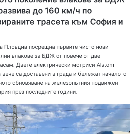
развива до 160 км/ч по
ираните трасета към София и
а Пловдив посрещна първите чисто нови
ни влакове за БДЖ от повече от две
асам. Двете електрически мотриси Alstom
m вече са доставени в града и бележат началото
ното обновяване на железопътния подвижен
ария през последните години.