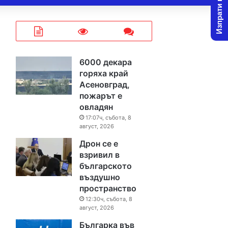
Изпрати новина
6000 декара
горяха край
Асеновград,
пожарът е
овладян
17:07ч, събота, 8
август, 2026
Дрон се е
взривил в
българското
въздушно
пространство
12:30ч, събота, 8
август, 2026
Българка във