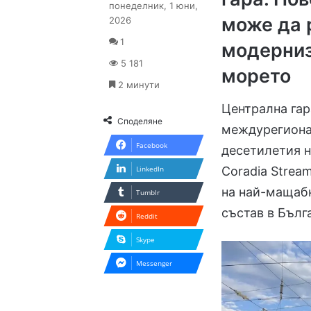
понеделник, 1 юни,
може да 
2026
1
модерниз
5 181
морето
2 минути
Централна гар
Споделяне
междурегионал
Facebook
десетилетия н
Coradia Strea
LinkedIn
на най-мащаб
Tumblr
състав в Бълг
Reddit
Skype
Messenger