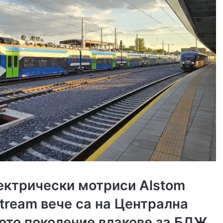
ектрически мотриси Alstom
Stream вече са на Централна
вото поколение влакове за БДЖ