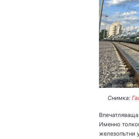
Снимка:
Га
Впечатляваща 
Именно толков
железопътни у