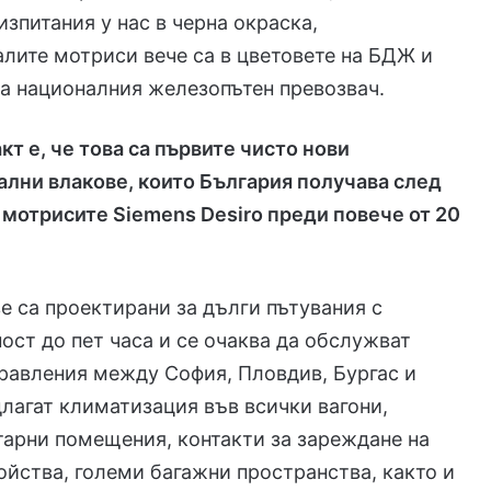
зпитания у нас в черна окраска,
лите мотриси вече са в цветовете на БДЖ и
на националния железопътен превозвач.
т е, че това са първите чисто нови
лни влакове, които България получава след
 мотрисите Siemens Desiro преди повече от 20
е са проектирани за дълги пътувания с
ст до пет часа и се очаква да обслужват
равления между София, Пловдив, Бургас и
длагат климатизация във всички вагони,
арни помещения, контакти за зареждане на
йства, големи багажни пространства, както и