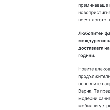
преминаваше и
новопристигна
носят логото 
Любопитен фак
междурегиона
доставката на
години.
Новите влаков
продължително
основните нап
Варна. Те пре
модерни санит
мобилни устро