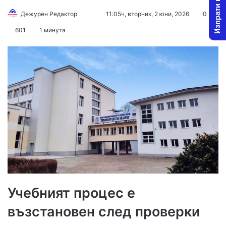
Изпрати новина
Follow
Send
Дежурен Редактор
11:05ч, вторник, 2 юни, 2026
0
on
an
601
1 минута
X
email
Учебният процес е
възстановен след проверки