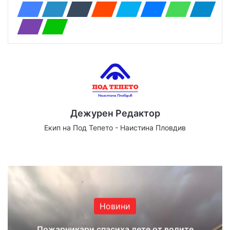
Дежурен Редактор
Екип на Под Тепето - Наистина Пловдив
Website
Facebook
X
YouTube
Instagram
Новини
Пожарникари спасиха дете от водите