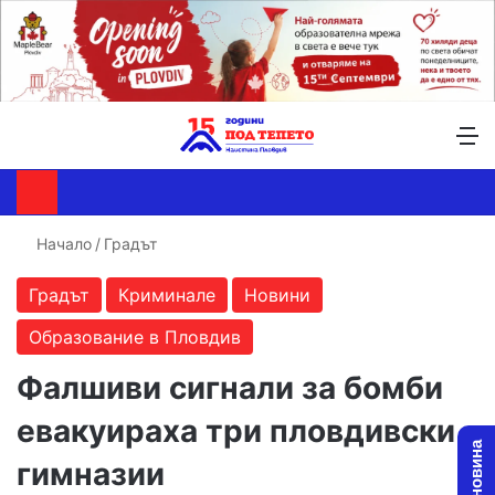
Търсене ...
Switch skin
М
Начало
/
Градът
Градът
Криминале
Новини
Образование в Пловдив
Фалшиви сигнали за бомби
евакуираха три пловдивски
гимназии