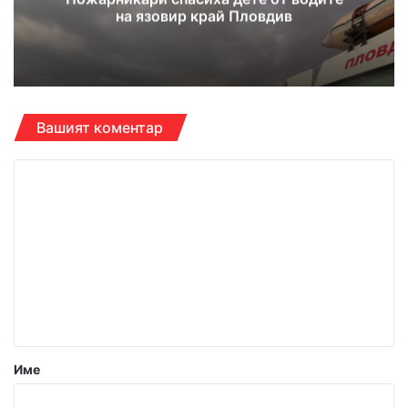
на язовир край Пловдив
Вашият коментар
К
о
м
е
н
т
а
р
Име
: