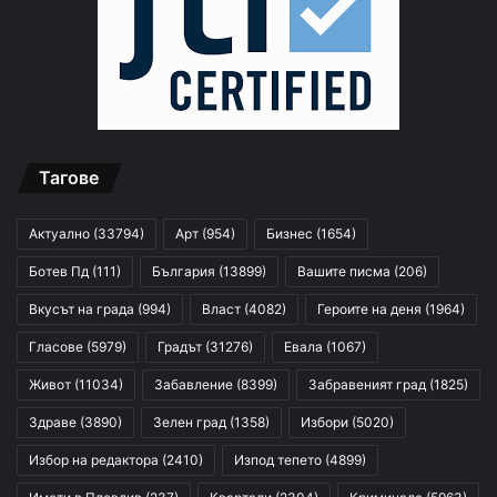
Тагове
Актуално
(33794)
Арт
(954)
Бизнес
(1654)
Ботев Пд
(111)
България
(13899)
Вашите писма
(206)
Вкусът на града
(994)
Власт
(4082)
Героите на деня
(1964)
Гласове
(5979)
Градът
(31276)
Евала
(1067)
Живот
(11034)
Забавление
(8399)
Забравеният град
(1825)
Здраве
(3890)
Зелен град
(1358)
Избори
(5020)
Избор на редактора
(2410)
Изпод тепето
(4899)