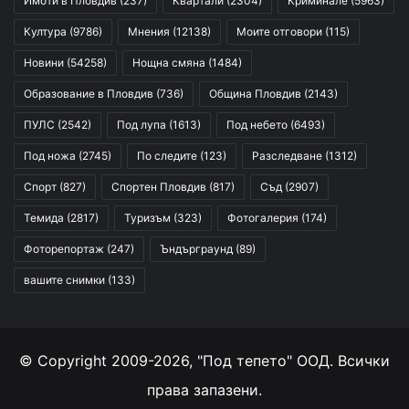
Имоти в Пловдив
(237)
Квартали
(2304)
Криминале
(5963)
Култура
(9786)
Мнения
(12138)
Моите отговори
(115)
Новини
(54258)
Нощна смяна
(1484)
Образование в Пловдив
(736)
Община Пловдив
(2143)
ПУЛС
(2542)
Под лупа
(1613)
Под небето
(6493)
Под ножа
(2745)
По следите
(123)
Разследване
(1312)
Спорт
(827)
Спортен Пловдив
(817)
Съд
(2907)
Темида
(2817)
Туризъм
(323)
Фотогалерия
(174)
Фоторепортаж
(247)
Ъндърграунд
(89)
вашите снимки
(133)
© Copyright 2009-2026, "Под тепето" ООД. Всички
права запазени.