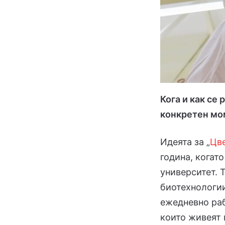
Кога и как се
конкретен мо
Идеята за „
Цве
година, когат
университет. 
биотехнологии
ежедневно раб
които живеят 