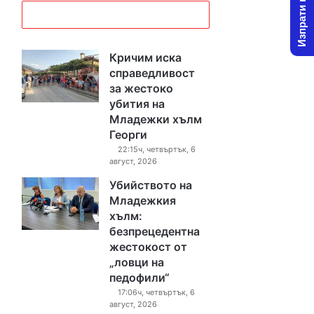
Изпрати новина
Кричим иска
справедливост
за жестоко
убития на
Младежки хълм
Георги
22:15ч, четвъртък, 6
август, 2026
Убийството на
Младежкия
хълм:
безпрецедентна
жестокост от
„ловци на
педофили“
17:06ч, четвъртък, 6
август, 2026