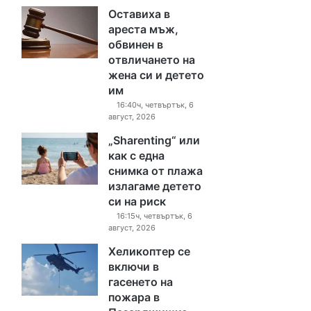
Оставиха в
ареста мъж,
обвинен в
отвличането на
жена си и детето
им
16:40ч, четвъртък, 6
август, 2026
„Sharenting“ или
как с една
снимка от плажа
излагаме детето
си на риск
16:15ч, четвъртък, 6
август, 2026
Хеликоптер се
включи в
гасенето на
пожара в