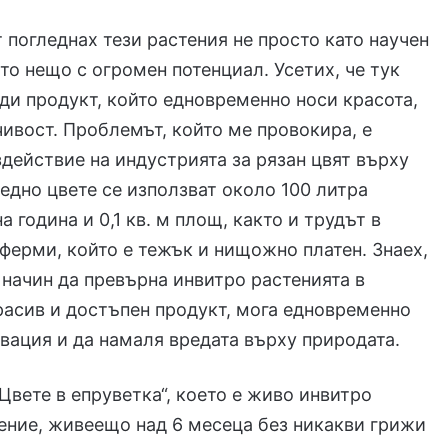
 погледнах тези растения не просто като научен
ато нещо с огромен потенциал. Усетих, че тук
ди продукт, който едновременно носи красота,
чивост. Проблемът, който ме провокира, е
действие на индустрията за рязан цвят върху
 едно цвете се използват около 100 литра
а година и 0,1 кв. м площ, както и трудът в
ферми, който е тежък и нищожно платен. Знаех,
 начин да превърна инвитро растенията в
расив и достъпен продукт, мога едновременно
вация и да намаля вредата върху природата.
„Цвете в епруветка“, което е живо инвитро
ение, живеещо над 6 месеца без никакви грижи