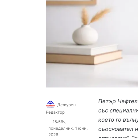
Петър Нефтел
Дежурен
със специални
Follow
Send
Редактор
on
an
което го вълн
15:56ч,
X
email
понеделник, 1 юни,
съосновател н
2026