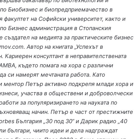
авършва бакалавър по Биотехнологии и
 по Биобизнес и биопредприемачество в
 факултет на Софийски университет, както и
 по Бизнес администрация в Стопанския
 е създател на медията за практическите бизнес
imov.com. Автор на книгата „Успехът в
н. Кариерен консултант в неправителствената
AMBA, където помага на хора с различни
а си намерят мечтаната работа. Като
и ментор Петър активно подкрепя млади хора и
изнеси, участва в обществени и доброволчески
работи за популяризирането на науката по
ъхновяващ начин. Петър е част от престижните
orbes България „30 под 30“ и Дарик радио „40
ели българи, чиито идеи и дела надграждат