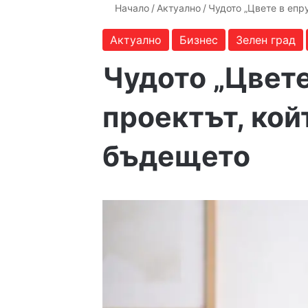
Начало
/
Актуално
/
Чудото „Цвете в епр
Актуално
Бизнес
Зелен град
Чудото „Цвете
проектът, кой
бъдещето