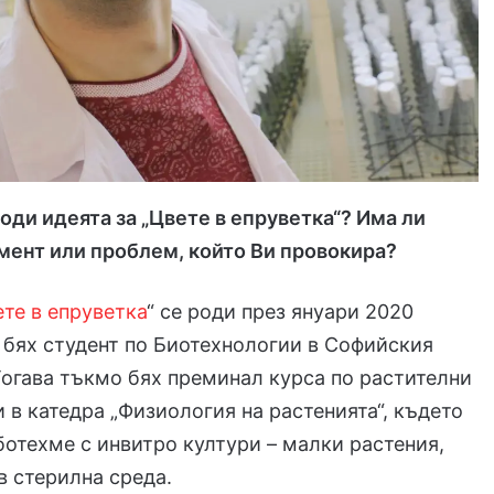
 роди идеята за „Цвете в епруветка“? Има ли
мент или проблем, който Ви провокира?
те в епруветка
“ се роди през януари 2020
о бях студент по Биотехнологии в Софийския
Тогава тъкмо бях преминал курса по растителни
 в катедра „Физиология на растенията“, където
отехме с инвитро култури – малки растения,
в стерилна среда.