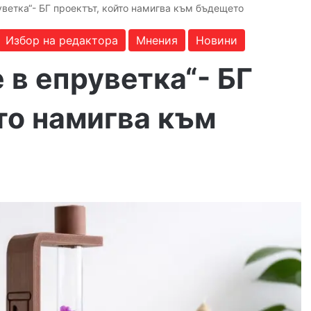
уветка“- БГ проектът, който намигва към бъдещето
Избор на редактора
Мнения
Новини
 в епруветка“- БГ
то намигва към