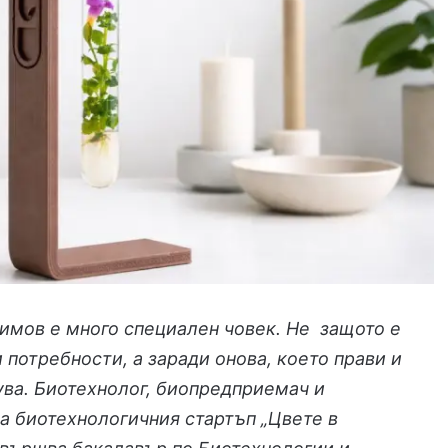
имов е много специален човек. Не защото е
 потребности, а заради онова, което прави и
ува. Биотехнолог, биопредприемач и
а биотехнологичния стартъп „Цвете в