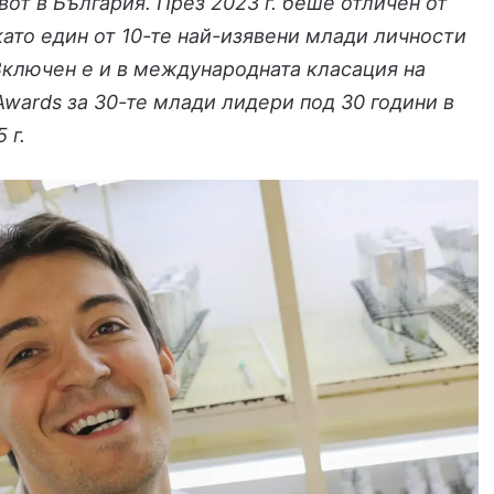
вот в България. През 2023 г. бешe отличен от
като един от 10-те най-изявени млади личности
Включен е и в международната класация на
 Awards за 30-те млади лидери под 30 години в
 г.