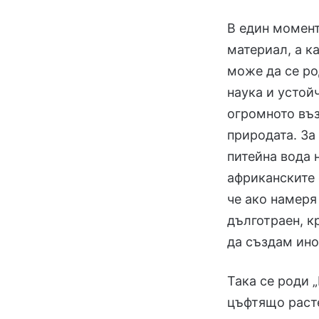
В един момент
материал, а к
може да се ро
наука и устой
огромното въз
природата. За
питейна вода н
африканските 
че ако намеря
дълготраен, к
да създам ино
Така се роди 
цъфтящо раст