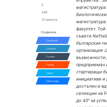
епруветка“. З
0
магистратура
349
Биологическия
10 минути
магистратура
факултет. Той
Споделяне
съвети Neftel
Facebook
българския ге
LinkedIn
организация J
Tumblr
възможности д
предприемач 
Reddit
стартиращи б
Skype
инициативи и 
Messenger
достъпен и вд
селекции на F
до 40“ за усп