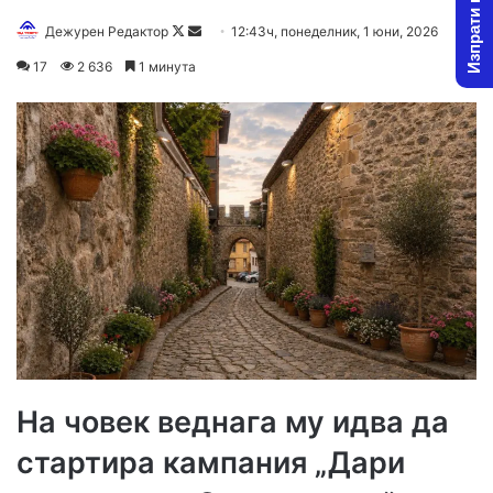
Изпрати новина
Follow
Send
Дежурен Редактор
12:43ч, понеделник, 1 юни, 2026
on
an
17
2 636
1 минута
X
email
На човек веднага му идва да
стартира кампания „Дари