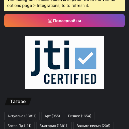
options page > Integrations, to to refresh it.
Последвай ни
Тагове
Актуално
(33811)
Арт
(955)
Бизнес
(1654)
Ботев Пд
(111)
България
(13911)
Вашите писма
(206)