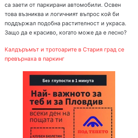
са заети от паркирани автомобили. Освен
това възниква и логичният въпрос кой би
поддържал подобна растителност и украса.
Защо да е красиво, когато може да е лесно?
Калдъръмът и тротоарите в Стария град се
превърнаха в паркинг