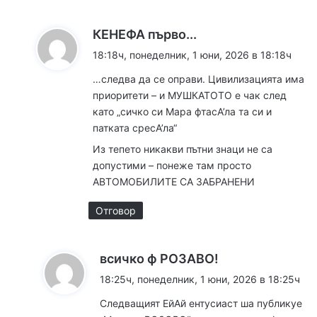
к
КЕНЕФА първо...
а
18:18ч, понеделник, 1 юни, 2026 в 18:18ч
з
…следва да се оправи. Цивилизацията има
а
приоритети – и МУШКАТОТО е чак след
:
като „сичко си Мара фтасА’ла та си и
патката сресА’ла“
Из тепето никакви пътни знаци не са
допустими – понеже там просто
АВТОМОБИЛИТЕ СА ЗАБРАНЕНИ
Отговор
к
всичко ф РОЗАВО!
а
18:25ч, понеделник, 1 юни, 2026 в 18:25ч
з
Следващият ЕйАй ентусиаст ша публикуе
а