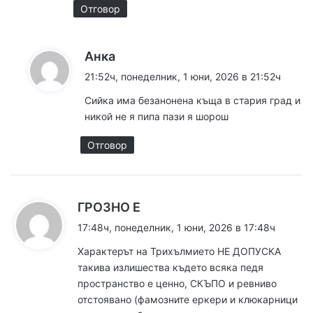
:
Отговор
к
Анка
а
21:52ч, понеделник, 1 юни, 2026 в 21:52ч
з
Сийка има безанонена къща в стария град и
а
никой не я пипа пази я шорош
:
Отговор
к
ГРОЗНО Е
а
17:48ч, понеделник, 1 юни, 2026 в 17:48ч
з
Характерът на Трихълмието НЕ ДОПУСКА
а
такива излишества където всяка педя
:
пространство е ценно, СКЪПО и ревниво
отстоявано (фамозните еркери и клюкарници