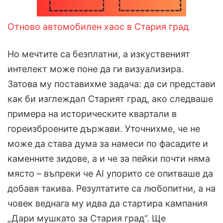
Отново автомобилен хаос в Стария град
Но мечтите са безплатни, а изкуственият
интелект може поне да ги визуализира.
Затова му поставихме задача: да си представи
как би изглеждал Старият град, ако следваше
примера на историческите квартали в
гореизброените държави. Уточнихме, че не
може да става дума за намеси по фасадите и
каменните зидове, а и че за пейки почти няма
място – въпреки че AI упорито се опитваше да
добавя такива. Резултатите са любопитни, а на
човек веднага му идва да стартира кампания
„Дари мушкато за Стария град“. Ще