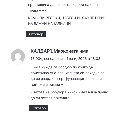
:
простащина да се постави дори един стърк
трева – – –
КАМО ЛИ РЕЛЕФИ„ ТАБЕЛИ И „СКУЛПТУРИ“
НА ВАЖНИ НАЧАЛНИЦИ
Отговор
к
КАЛДАРЪМкоконата има
а
18:03ч, понеделник, 1 юни, 2026 в 18:03ч
з
…има нужда от бордюр по който да
а
пристъпва със специалната си походка за
:
да се оварди от профучаващите каляски,
файтони и рикши –
– затова на бордюра никой кмет няма право
да си оставя саксията!
Отговор