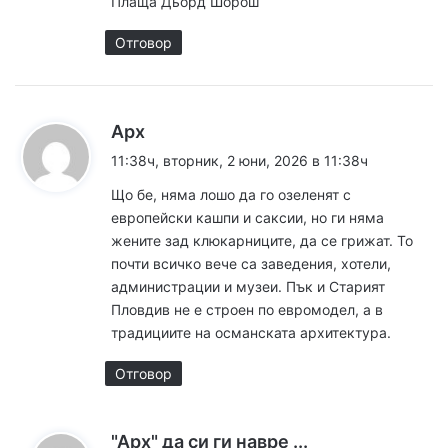
Плаща Дьорд Шорош
Отговор
к
Арх
а
11:38ч, вторник, 2 юни, 2026 в 11:38ч
з
Що бе, няма лошо да го озеленят с
а
европейски кашпи и саксии, но ги няма
:
жените зад клюкарниците, да се грижат. То
почти всичко вече са заведения, хотели,
администрации и музеи. Пък и Старият
Пловдив не е строен по евромодел, а в
традициите на османската архитектура.
Отговор
к
"Арх" да си ги навре ...