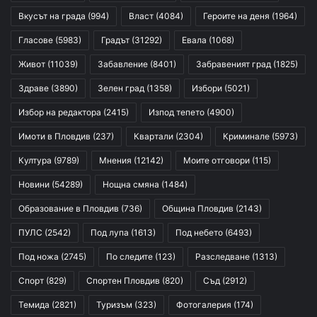
Вкусът на града
(994)
Власт
(4084)
Героите на деня
(1964)
Гласове
(5983)
Градът
(31292)
Евала
(1068)
Живот
(11039)
Забавление
(8401)
Забравеният град
(1825)
Здраве
(3890)
Зелен град
(1358)
Избори
(5021)
Избор на редактора
(2415)
Изпод тепето
(4900)
Имоти в Пловдив
(237)
Квартали
(2304)
Криминале
(5973)
Култура
(9789)
Мнения
(12142)
Моите отговори
(115)
Новини
(54289)
Нощна смяна
(1484)
Образование в Пловдив
(736)
Община Пловдив
(2143)
ПУЛС
(2542)
Под лупа
(1613)
Под небето
(6493)
Под ножа
(2745)
По следите
(123)
Разследване
(1313)
Спорт
(829)
Спортен Пловдив
(820)
Съд
(2912)
Темида
(2821)
Туризъм
(323)
Фотогалерия
(174)