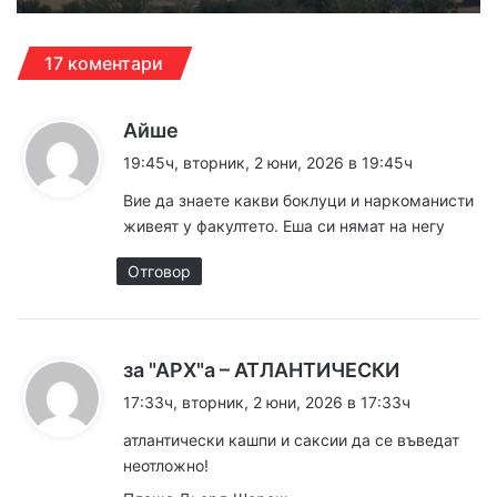
17 коментари
к
Айше
а
19:45ч, вторник, 2 юни, 2026 в 19:45ч
з
Вие да знаете какви боклуци и наркоманисти
а
живеят у факултето. Еша си нямат на негу
:
Отговор
к
за "АРХ"а – АТЛАНТИЧЕСКИ
а
17:33ч, вторник, 2 юни, 2026 в 17:33ч
з
атлантически кашпи и саксии да се въведат
а
неотложно!
: