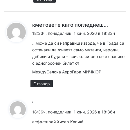
к
кметовете като погледнеш...
а
18:33ч, понеделник, 1 юни, 2026 в 18:33ч
з
…може да си направиш извода, че в Града са
а
останали да живеят само мутанти, изроди,
:
дебили и будали – всичко читаво се е спасило
с еднопосочен билет от
МеждуСелска АероГара МИЧКЮР
Отговор
к
'
а
18:36ч, понеделник, 1 юни, 2026 в 18:36ч
з
асфалтирай Хисар Капия!
а