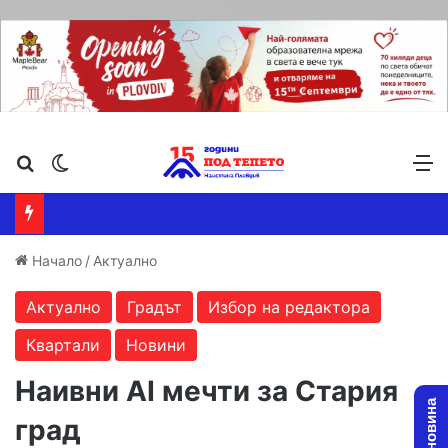
Търсене ...
Switch skin
М
Начало
/
Актуално
Актуално
Градът
Избор на редактора
Квартали
Новини
Наивни AI мечти за Стария
град