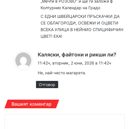
„Мечти в РОЗОВО“ и ще ги заложи ф
:
Колтурнио Календар на Градо
С ЕДНИ ШВЕЙЦАРСКИ ПРЪСКАЧКИ ДА
СЕ ОБЛАГОРОДИ, ОСВЕЖИ И ОЦВЕТИ
ВСЕКА УЛИЦА В НЕЙНИО СПИЦИФИЧИН
ЦВЕТ! ЕХА!
к
Каляски, файтони и рикши ли?
а
11:42ч, вторник, 2 юни, 2026 в 11:42ч
з
Не, най-често магарета.
а
:
Отговор
Вашият коментар
К
о