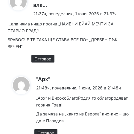
к
ала...
а
21:37ч, понеделник, 1 юни, 2026 в 21:37ч
з
…ала няма нищо против „НАИВНИ ЕЙАЙ МЕЧТИ ЗА
а
СТАРИО ГРАД“!
:
БРАВОС! Е ТЕ ТАКА ЩЕ СТАВА ВСЕ ПО- „ДРЕБЕН ПЪК
ВЕЧЕН“!
Отговор
к
"Арх"
а
21:48ч, понеделник, 1 юни, 2026 в 21:48ч
з
„Арх“ и ВисокоБлагоРодия го облагородяват
а
горкия Град!
:
Да замяза на „както из Европа“ кис-кис – що
да е Пловдив
Отговор