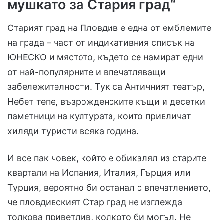
мушкато за Стария град“
Старият град на Пловдив е една от емблемите
на града – част от индикативния списък на
ЮНЕСКО и мястото, където се намират едни
от най-популярните и впечатляващи
забележителности. Тук са Античният театър,
Небет тепе, възрожденските къщи и десетки
паметници на културата, които привличат
хиляди туристи всяка година.
И все пак човек, който е обикалял из старите
квартали на Испания, Италия, Гърция или
Турция, вероятно би останал с впечатлението,
че пловдивският Стар град не изглежда
толкова приветлив, колкото би могъл. Не