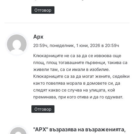
Отговор
к
Арх
а
20:59ч, понеделник, 1 юни, 2026 в 20:59ч
з
Клюкарниците не са за да се извоюва още
а
площ, площ тогавашните първенци, такива са
:
живели там, са си имали в изобилие.
Клюкарниците са за да могат жените, седейки
както повелява морала в домовете си, да
следят какво се случва на улицата, кой
преминава, при кого отива и да го одумват.
Отговор
"АРХ" възразява на възраженията,