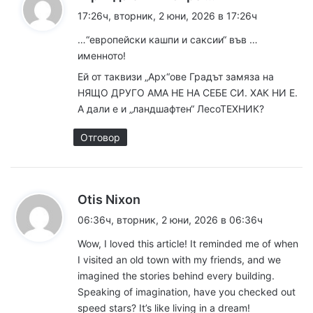
а
17:26ч, вторник, 2 юни, 2026 в 17:26ч
з
…“европейски кашпи и саксии“ във …
а
именното!
:
Ей от таквизи „Арх“ове Градът замяза на
НЯЩО ДРУГО АМА НЕ НА СЕБЕ СИ. ХАК НИ Е.
А дали е и „ландшафтен“ ЛесоТЕХНИК?
Отговор
к
Otis Nixon
а
06:36ч, вторник, 2 юни, 2026 в 06:36ч
з
Wow, I loved this article! It reminded me of when
а
I visited an old town with my friends, and we
:
imagined the stories behind every building.
Speaking of imagination, have you checked out
speed stars
? It’s like living in a dream!