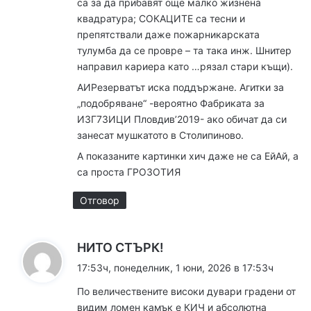
са за да прибавят още малко жизнена
квадратура; СОКАЦИТЕ са тесни и
препятствали даже пожарникарската
тулумба да се провре – та така инж. Шнитер
направил кариера като …рязал стари къщи).
АИРезерватът иска поддържане. Агитки за
„подобряване“ -вероятно Фабриката за
ИЗГ7ЗИЦИ Пловдив’2019- ако обичат да си
занесат мушкатото в Столипиново.
А показаните картинки хич даже не са ЕйАй, а
са проста ГРОЗОТИЯ
Отговор
к
НИТО СТЪРК!
а
17:53ч, понеделник, 1 юни, 2026 в 17:53ч
з
По величествените високи дувари градени от
а
видим ломен камък е КИЧ и абсолютна