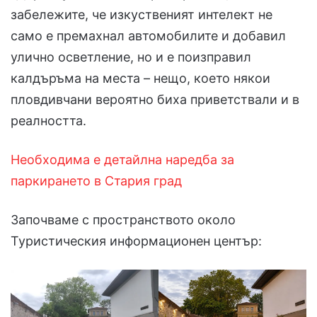
забележите, че изкуственият интелект не
само е премахнал автомобилите и добавил
улично осветление, но и е поизправил
калдъръма на места – нещо, което някои
пловдивчани вероятно биха приветствали и в
реалността.
Необходима е детайлна наредба за
паркирането в Стария град
Започваме с пространството около
Туристическия информационен център: