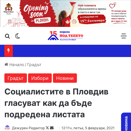
Търсене ...
Switch skin
М
Начало
/
Градът
Градът
Избори
Новини
Социалистите в Пловдив
гласуват как да бъде
подредена листата
Дежурен Редактор
F
S
12:11ч, петък, 5 февруари, 2021