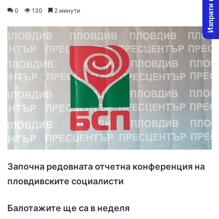
Изпрати новина
o
e
0
130
2 минути
l
n
l
d
o
a
w
n
o
e
n
m
X
a
i
l
Започна редовната отчетна конференция на
пловдивските социалисти
Балотажите ще са в неделя