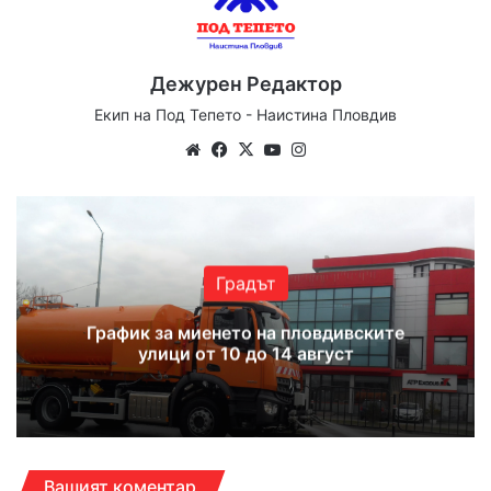
Дежурен Редактор
Екип на Под Тепето - Наистина Пловдив
We
Fa
X
Yo
Ins
bsi
ce
uT
tag
te
bo
ub
ra
ok
e
m
Градът
График за миенето на пловдивските
улици от 10 до 14 август
Вашият коментар