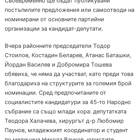
Своевременно ще бъдат публикувани
постъпилите предложения или самоотводи на
номинирани от основните партийни
организации за кандидат-депутати.
Вчера районните председатели Тодор
Стоилов, Костадин Беларев, Атанас Баташки,
Йордан Василев и Добромира Тошева
обявиха, че няма да участват, като преди това
благодариха на структурите за големия брой
номинации. Сред предпочитаните от
социалистите кандидатури за 45-то Народно
събрание са също млади хора: депутатката
Теодора Халачева, хирургът д-р Любомир
Паунов, младежкият координатор и студент
по медицина Никола Ванков, юристите