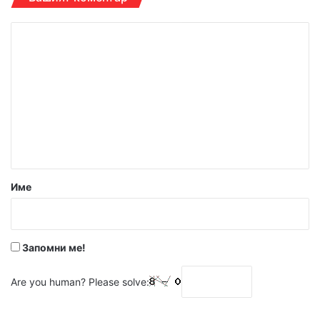
К
о
м
е
н
т
а
р
Име
:
*
Запомни ме!
Are you human? Please solve: