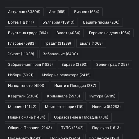
Актуално
(33806)
Арт
(955)
Бизнес
(1654)
Ботев Пд
(111)
България
(13910)
Вашите писма
(206)
Вкусът на града
(994)
Власт
(4084)
Героите на деня
(1964)
Гласове
(5983)
Градът
(31289)
Евала
(1068)
Живот
(11038)
Забавление
(8400)
Забравеният град
(1825)
Здраве
(3890)
Зелен град
(1358)
Избори
(5021)
Избор на редактора
(2415)
Изпод тепето
(4900)
Имоти в Пловдив
(237)
Квартали
(2304)
Криминале
(5973)
Култура
(9789)
Мнения
(12142)
Моите отговори
(115)
Новини
(54283)
Нощна смяна
(1484)
Образование в Пловдив
(736)
Община Пловдив
(2143)
ПУЛС
(2542)
Под лупа
(1613)
Под небето
(6493)
Под ножа
(2745)
По следите
(123)