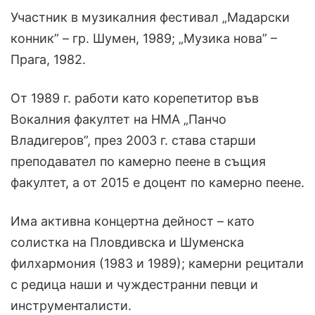
Участник в музикалния фестивал „Мадарски
конник” – гр. Шумен, 1989; „Музика нова” –
Прага, 1982.
От 1989 г. работи като корепетитор във
Вокалния факултет на НМА „Панчо
Владигеров”, през 2003 г. става старши
преподавател по камерно пеене в същия
факултет, а от 2015 е доцент по камерно пеене.
Има активна концертна дейност – като
солистка на Пловдивска и Шуменска
филхармония (1983 и 1989); камерни рецитали
с редица наши и чуждестранни певци и
инструменталисти.