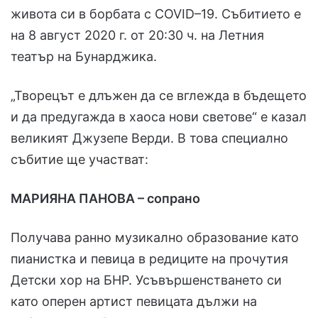
живота си в борбата с COVID–19. Събитието е
на 8 август 2020 г. от 20:30 ч. на Летния
театър на Бунарджика.
„Творецът е длъжен да се вглежда в бъдещето
и да предугажда в хаоса нови светове“ е казал
великият Джузепе Верди. В това специално
събитие ще участват:
МАРИЯНА ПАНОВА – сопрано
Получава ранно музикално образование като
пианистка и певица в редиците на прочутия
Детски хор на БНР. Усъвършенстването си
като оперен артист певицата дължи на