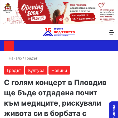
Търсене ...
Switch skin
М
Начало
/
Градът
Градът
Култура
Новини
С голям концерт в Пловдив
ще бъде отдадена почит
към медиците, рискували
живота си в борбата с