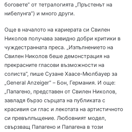
боговете” от тетралогията „Пръстенът на
нибелунга”) и много други.
Още в началото на кариерата си Свилен
Николов получава завидно добри критики в
чуждестранната преса. „Изпълнението на
Свилен Николов беше демонстрация на
прекрасните гласови възможности на
солиста”, пише Сузане Хаасе-Мюлбауер за
„General Anzeiger” – Бон, Германия. И още:
„Папагено, представен от Свилен Николов,
завладя бързо сърцата на публиката с
красивия си глас и лекотата на артистичното
си превъплъщение. Любовният модел,
свързващ Папагено и Папагена в този