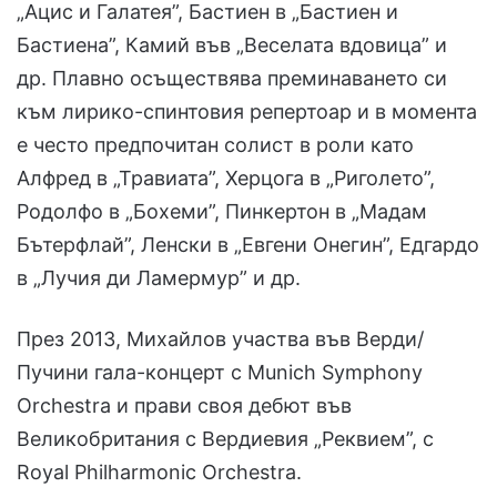
„Ацис и Галатея”, Бастиен в „Бастиен и
Бастиена”, Камий във „Веселата вдовица” и
др. Плавно осъществява преминаването си
към лирико-спинтовия репертоар и в момента
е често предпочитан солист в роли като
Алфред в „Травиата”, Херцога в „Риголето”,
Родолфо в „Бохеми”, Пинкертон в „Мадам
Бътерфлай”, Ленски в „Евгени Онегин”, Едгардо
в „Лучия ди Ламермур” и др.
През 2013, Михайлов участва във Верди/
Пучини гала-концерт с Munich Symphony
Orchestra и прави своя дебют във
Великобритания с Вердиевия „Реквием”, с
Royal Philharmonic Orchestra.