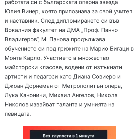
работата си с българската оперна звезда
Юлия Винер, която припознава за свой учител
и наставник. След дипломирането си във
Вокалния факултет на ДМА „Проф. Панчо
Владигеров“, М. Панова продължава
обучението си под грижите на Марио Бигаци в
Монте Карло. Участието в множество
майсторски класове, водени от изтъкнати
артисти и педагози като Диана Совиеро и
Джоан Дорнеман от Метрополитън опера,
Лука Каноничи, Михаил Ангелов, Никола
Николов извайват таланта и умнията на
певицата.