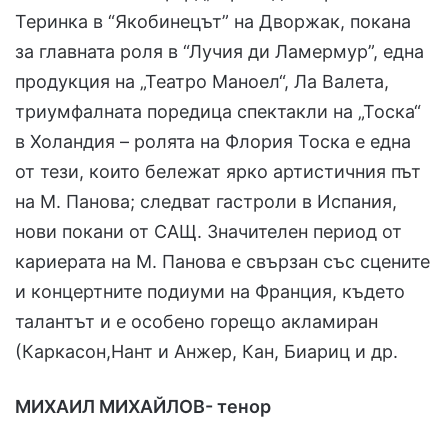
Теринка в “Якобинецът” на Дворжак, покана
за главната роля в “Лучия ди Ламермур”, една
продукция на „Театро Маноел“, Ла Валета,
триумфалната поредица спектакли на „Тоска“
в Холандия – ролята на Флория Тоска е една
от тези, които бележат ярко артистичния път
на М. Панова; следват гастроли в Испания,
нови покани от САЩ. Значителен период от
кариерата на М. Панова е свързан със сцените
и концертните подиуми на Франция, където
талантът и е особено горещо акламиран
(Каркасон,Нант и Анжер, Кан, Биариц и др.
МИХАИЛ МИХАЙЛОВ- тенор