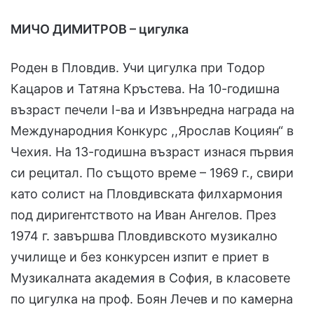
МИЧО ДИМИТРОВ – цигулка
Роден в Пловдив. Учи цигулка при Тодор
Кацаров и Татяна Кръстева. На 10-годишна
възраст печели І-ва и Извънредна награда на
Международния Конкурс ,,Ярослав Коциян“ в
Чехия. На 13-годишна възраст изнася първия
си рецитал. По същото време – 1969 г., свири
като солист на Пловдивската филхармония
под диригентството на Иван Ангелов. През
1974 г. завършва Пловдивското музикално
училище и без конкурсен изпит е приет в
Музикалната академия в София, в класовете
по цигулка на проф. Боян Лечев и по камерна