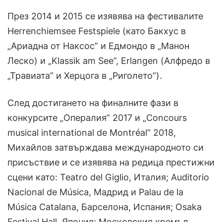
През 2014 и 2015 се изявява на фестивалите
Herrenchiemsee Festspiele (като Бакхус в
„Ариадна от Наксос” и Едмондо в „Манон
Леско) и „Klassik am See”, Erlangen (Алфредо в
„Травиата” и Херцога в „Риголето”).
След достигането на финалните фази в
конкурсите „Опералия” 2017 и „Concours
musical international de Montréal” 2018,
Михайлов затвърждава международното си
присъствие и се изявява на редица престижни
сцени като: Teatro del Giglio, Италия; Auditorio
Nacional de Música, Мадрид и Palau de la
Música Catalana, Барселона, Испания; Osaka
Festival Hall, Япония; Московския кремъл,