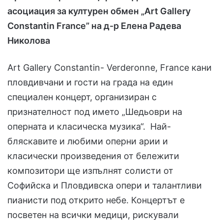
асоциация за културен обмен „Art Gallery
Constantin France” на д-р Елена Радева
Николова
Art Gallery Constantin- Verderonne, France кани
пловдивчани и гости на града на един
специален концерт, организиран с
признателност под името „Шедьоври на
оперната и класическа музика“. Най-
бляскавите и любими оперни арии и
класически произведения от бележити
композитори ще изпълнят солисти от
Софийска и Пловдивска опери и талантливи
пианисти под открито небе. Концертът е
посветен на всички медици, рискували