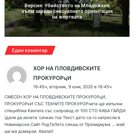
Версия: Убийството на Младежкия
хълм заради сексуалната ориентация
на жертвата
Един коментар
ХОР НА ПЛОВДИВСКИТЕ
к
ПРОКУРОРцИ
а
16:45ч, вторник, 9 юни, 2020 в 16:45ч
з
СМЕСЕН ХОР НА ПЛОВДИВСКИТЕ ПРОКУРОРцИ,
а
ПРОКУРОРкИ СЪС ТЕХНИТЕ ПРОКУРОРчета ще изпълни
:
специЯлна Кантата със съпровод от 100 СТО КАБА ГАЙДИ.
(дали да изчета ‘сичкио тоа Текст дето са го натресли в
Новинарски Сайт ПодТеЛето сякаш от Президиума … май
ша ма домързи. Хвала!)