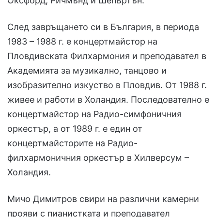
Оксфорд, Ричмънд и Шепъртън.
След завръщането си в България, в периода
1983 – 1988 г. е концертмайстор на
Пловдивската Филхармония и преподавател в
Академията за музикално, танцово и
изобразително изкуство в Пловдив. От 1988 г.
живее и работи в Холандия. Последователно е
концертмайстор на Радио-симфоничния
оркестър, а от 1989 г. е един от
концертмайсторите на Радио-
филхармоничния оркестър в Хилверсум –
Холандия.
Мичо Димитров свири на различни камерни
прояви с пианистката и преподавател