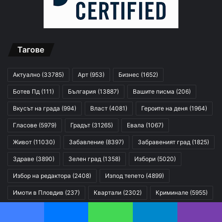
Тагове
Актуално
(33785)
Арт
(953)
Бизнес
(1652)
Ботев Пд
(111)
България
(13887)
Вашите писма
(206)
Вкусът на града
(994)
Власт
(4081)
Героите на деня
(1964)
Гласове
(5979)
Градът
(31265)
Евала
(1067)
Живот
(11030)
Забавление
(8397)
Забравеният град
(1825)
Здраве
(3890)
Зелен град
(1358)
Избори
(5020)
Избор на редактора
(2408)
Изпод тепето
(4899)
Имоти в Пловдив
(237)
Квартали
(2302)
Криминале
(5955)
Култура
(9783)
Мнения
(12136)
Моите отговори
(115)
Facebook
Messenger
WhatsApp
Telegram
Viber