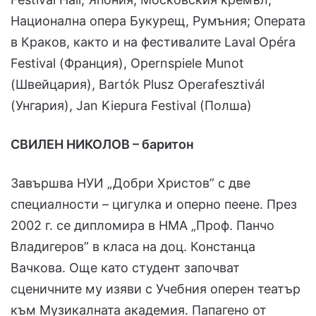
Национална опера Букурещ, Румъния; Операта
в Краков, както и на фестивалите Laval Opéra
Festival (Франция), Opernspiele Munot
(Швейцария), Bartók Plusz Operafesztivál
(Унгария), Jan Kiepura Festival (Полша)
СВИЛЕН НИКОЛОВ – баритон
Завършва НУИ „Добри Христов” с две
специалности – цигулка и оперно пеене. През
2002 г. се дипломира в НМА „Проф. Панчо
Владигеров” в класа на доц. Констанца
Вачкова. Още като студент започват
сценичните му изяви с Учебния оперен театър
към Музикалната академия. Папагено от