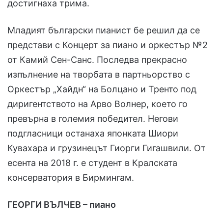
достигнаха трима.
Младият български пианист бе решил да се
представи с Концерт за пиано и оркестър №2
от Камий Сен-Санс. Последва прекрасно
изпълнение на творбата в партньорство с
Оркестър „Хайдн“ на Болцано и Тренто под
диригентството на Арво Волнер, което го
превърна в големия победител. Негови
подгласници останаха японката Шиори
Кувахара и грузинецът Гиорги Гигашвили. От
есента на 2018 г. е студент в Кралската
консерватория в Бирмингам.
ГЕОРГИ ВЪЛЧЕВ – пиано