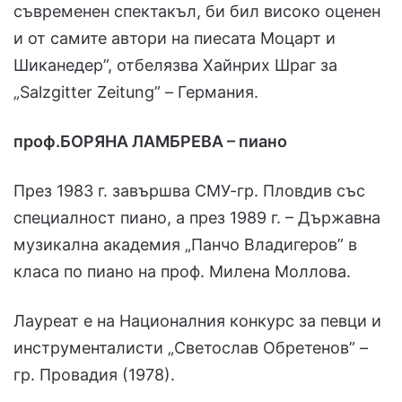
съвременен спектакъл, би бил високо оценен
и от самите автори на пиесата Моцарт и
Шиканедер”, отбелязва Хайнрих Шраг за
„Salzgitter Zeitung” – Германия.
проф.БОРЯНА ЛАМБРЕВА – пиано
През 1983 г. завършва СМУ-гр. Пловдив със
специалност пиано, а през 1989 г. – Държавна
музикална академия „Панчо Владигеров” в
класа по пиано на проф. Милена Моллова.
Лауреат е на Националния конкурс за певци и
инструменталисти „Светослав Обретенов” –
гр. Провадия (1978).