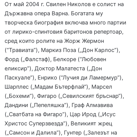
От май 2004 г. Свилен Николов е солист на
Държавна опера Варна. Богатата му
творческа биография включва много партии
от лирико-спинтовия баритонов репертоар,
сред които ролите на Жорж Жермон
(“Травиата”), Маркиз Поза („Дон Карлос”),
Форд („Фалстаф), Белкоре (“Любовен
еликсир”), Доктор Малатеста („Дон
Паскуале”), Енрико (“Лучия ди Ламермур”),
Шарплес („Мадам Бътерфлай“), Марсел
(„Бохеми”), Фигаро („Севилският бръснар“),
Дандини („Пепеляшка”), Граф Алмавива
(„Сватбата на Фигаро”), Цар Ирод („Исус
Христос Суперзвезда”), Великият жрец
(„Самсон и Далила”), Гунтер („Залезът на