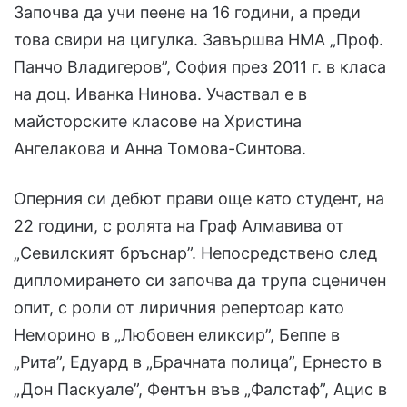
Започва да учи пеене на 16 години, а преди
това свири на цигулка. Завършва НМА „Проф.
Панчо Владигеров”, София през 2011 г. в класа
на доц. Иванка Нинова. Участвал е в
майсторските класове на Христина
Ангелакова и Анна Томова-Синтова.
Оперния си дебют прави още като студент, на
22 години, с ролята на Граф Алмавива от
„Севилският бръснар”. Непосредствено след
дипломирането си започва да трупа сценичен
опит, с роли от лиричния репертоар като
Неморино в „Любовен еликсир”, Беппе в
„Рита”, Едуард в „Брачната полица”, Ернесто в
„Дон Паскуале”, Фентън във „Фалстаф”, Ацис в