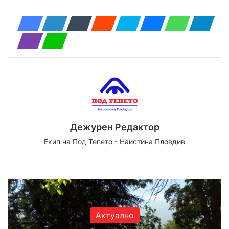
Дежурен Редактор
Екип на Под Тепето - Наистина Пловдив
We
Fa
X
Yo
Ins
bsi
ce
uT
tag
te
bo
ub
ra
ok
e
m
Актуално