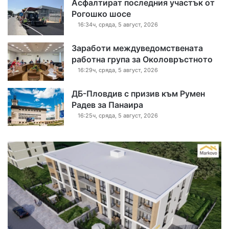
Асфалтират последния участък от
Рогошко шосе
16:34ч, сряда, 5 август, 2026
Заработи междуведомствената
работна група за Околовръстното
16:29ч, сряда, 5 август, 2026
ДБ-Пловдив с призив към Румен
Радев за Панаира
16:25ч, сряда, 5 август, 2026