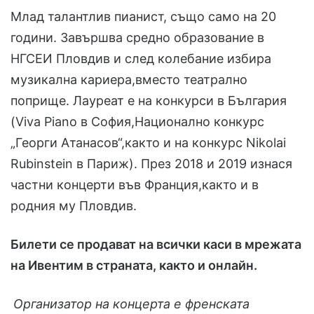
Млад талантлив пианист, също само на 20
години. Завършва средно образование в
НГСЕИ Пловдив и след колебание избира
музикална кариера,вместо театрално
поприще. Лауреат е на конкурси в България
(Viva Piano в София,Национално конкурс
„Георги Атанасов“,както и на конкурс Nikolai
Rubinstein в Париж). През 2018 и 2019 изнася
частни концерти във Франция,както и в
родния му Пловдив.
Билети се продават на всички каси в мрежата
на Ивентим в страната, както и онлайн.
Организатор на концерта е френската