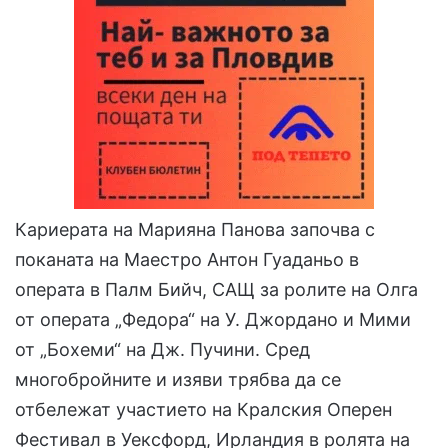
Кариерата на Марияна Панова започва с
поканата на Маестро Антон Гуаданьо в
операта в Палм Бийч, САЩ за ролите на Олга
от операта „Федора“ на У. Джордано и Мими
от „Бохеми“ на Дж. Пучини. Сред
многобройните и изяви трябва да се
отбележат участието на Кралския Оперен
Фестивал в Уексфорд, Ирландия в ролята на