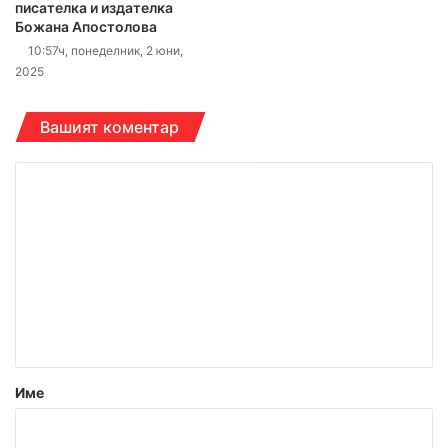
писателка и издателка
Божана Апостолова
10:57ч, понеделник, 2 юни,
2025
Вашият коментар
К
о
м
е
н
т
а
р
Име
:
*