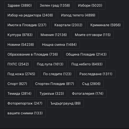
Здраве
(3890)
Зелен град
(1358)
Избори
(5020)
Избор на редактора
(2408)
Изпод тепето
(4899)
Имоти в Пловдив
(237)
Квартали
(2302)
Криминале
(5956)
Култура
(9783)
Мнения
(12136)
Моите отговори
(115)
Новини
(54238)
Нощна смяна
(1484)
Образование в Пловдив
(736)
Община Пловдив
(2143)
ПУЛС
(2542)
Под лупа
(1613)
Под небето
(6493)
Под ножа
(2745)
По следите
(123)
Разследване
(1311)
Спорт
(827)
Спортен Пловдив
(817)
Съд
(2906)
Темида
(2814)
Туризъм
(323)
Фотогалерия
(174)
Фоторепортаж
(247)
Ъндърграунд
(89)
вашите снимки
(133)