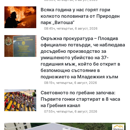
Всяка година у нас горят гори
колкото половината от Природен
парк „Витоша“
08:45ч, четвъртък, 6 август, 2026
Окръжна прокуратура – Пловдив
официално потвърди, че наблюдава
досъдебно производство за
умишленото убийство на 37-
годишния мъж, който бе открит в
безпомощно състояние в
подножието на Младежкия хълм
08:15ч, четвъртък, 6 август, 2026
Световното по гребане започва:
Първите гонки стартират в 8 часа
на Гребния канал
07:55ч, четвъртък, 6 август, 2026