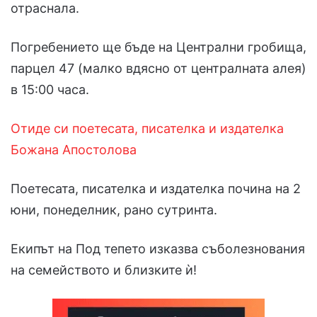
отраснала.
Погребението ще бъде на Централни гробища,
парцел 47 (малко вдясно от централната алея)
в 15:00 часа.
Отиде си поетесата, писателка и издателка
Божана Апостолова
Поетесата, писателка и издателка почина на 2
юни, понеделник, рано сутринта.
Екипът на Под тепето изказва съболезнования
на семейството и близките ѝ!