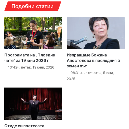
Подобни статии
Програмата на „Пловдив
Изпращаме Божана
чете“ за 19 юни 2026 г.
Апостолова в последния ѝ
земен път
10:42ч, петък, 19 юни, 2026
08:31ч, четвъртък, 5 юни,
2025
Отиде си поетесата,