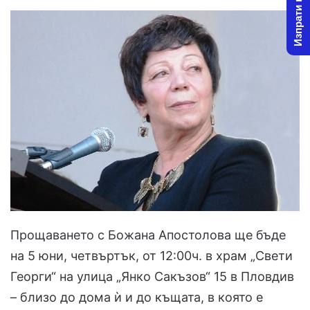
Изпрати новина
Прощаването с Божана Апостолова ще бъде
на 5 юни, четвъртък, от 12:00ч. в храм „Свети
Георги“ на улица „Янко Сакъзов“ 15 в Пловдив
– близо до дома ѝ и до къщата, в която е