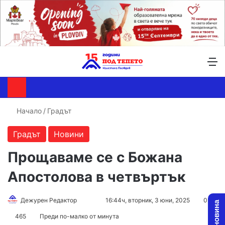
Търсене ...
Switch skin
М
Начало
/
Градът
Градът
Новини
Прощаваме се с Божана
Апостолова в четвъртък
Follow
Send
Дежурен Редактор
16:44ч, вторник, 3 юни, 2025
0
on
an
465
Преди по-малко от минута
X
email