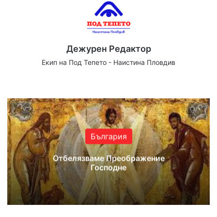
Дежурен Редактор
Екип на Под Тепето - Наистина Пловдив
Website
Facebook
X
YouTube
Instagram
България
Отбелязваме Преображение
Господне