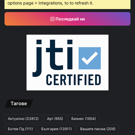
options page > Integrations, to to refresh it.
Последвай ни
Тагове
Актуално
(33812)
Арт
(955)
Бизнес
(1654)
Ботев Пд
(111)
България
(13911)
Вашите писма
(206)