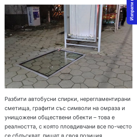
Изпрати новина
Разбити автобусни спирки, нерегламентирани
сметища, графити със символи на омраза и
унищожени обществени обекти – това е
реалността, с която пловдивчани все по-често
се сблъскват, пишат в своя позиция