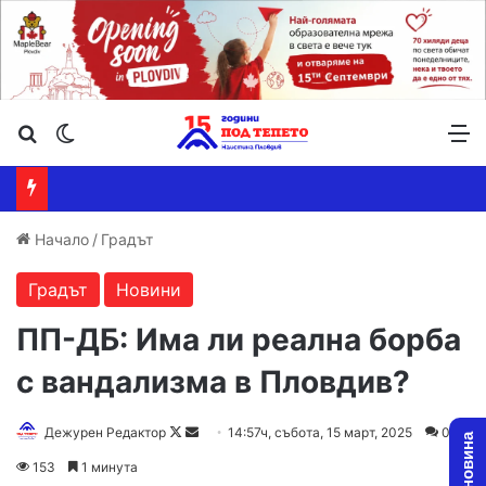
Търсене ...
Switch skin
М
Начало
/
Градът
Градът
Новини
ПП-ДБ: Има ли реална борба
с вандализма в Пловдив?
Follow
Send
Дежурен Редактор
14:57ч, събота, 15 март, 2025
0
on
an
153
1 минута
X
email