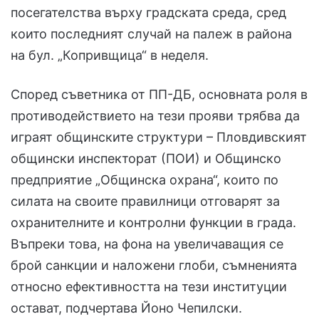
посегателства върху градската среда, сред
които последният случай на палеж в района
на бул. „Копривщица“ в неделя.
Според съветника от ПП-ДБ, основната роля в
противодействието на тези прояви трябва да
играят общинските структури – Пловдивският
общински инспекторат (ПОИ) и Общинско
предприятие „Общинска охрана“, които по
силата на своите правилници отговарят за
охранителните и контролни функции в града.
Въпреки това, на фона на увеличаващия се
брой санкции и наложени глоби, съмненията
относно ефективността на тези институции
остават, подчертава Йоно Чепилски.