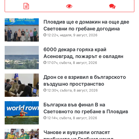
Пловдив ще е домакин на още две
Световни по гребане догодина
12:22ч, неделя, 9 август, 2026
6000 декара горяха край
Асеновград, пожарът е овладян
17:07ч, събота, 8 август, 2026
Дрон се е взривил в българското
въздушно пространство
12:30ч, събота, 8 август, 2026
Българка във финал B на
Световното по гребане в Пловдив
12:14ч, събота, 8 август, 2026
Чанове и вувузели огласят