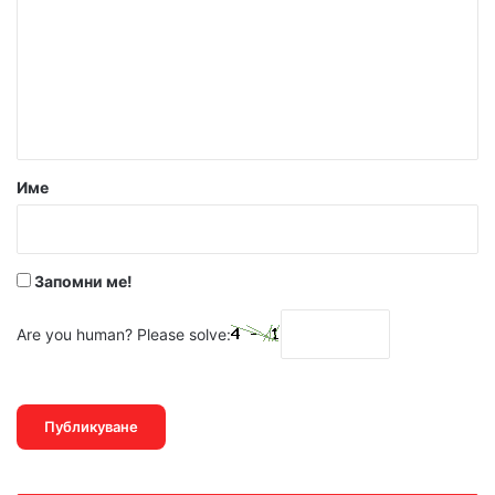
м
е
н
т
а
р
Име
:
*
Запомни ме!
Are you human? Please solve: