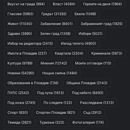
Вкусът на града
(994)
Власт
(4084)
Героите на деня
(1964)
Гласове
(5983)
Градът
(31292)
Евала
(1068)
Живот
(11040)
Забавление
(8401)
Забравеният град
(1825)
Здраве
(3890)
Зелен град
(1358)
Избори
(5021)
Избор на редактора
(2415)
Изпод тепето
(4900)
Имоти в Пловдив
(237)
Квартали
(2304)
Криминале
(5973)
Култура
(9789)
Мнения
(12142)
Моите отговори
(115)
Новини
(54290)
Нощна смяна
(1484)
Образование в Пловдив
(736)
Община Пловдив
(2143)
ПУЛС
(2542)
Под лупа
(1613)
Под небето
(6493)
Под ножа
(2745)
По следите
(123)
Разследване
(1313)
Спорт
(830)
Спортен Пловдив
(821)
Съд
(2912)
Темида
(2821)
Туризъм
(323)
Фотогалерия
(174)