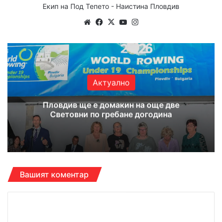
Екип на Под Тепето - Наистина Пловдив
Website
Facebook
X
YouTube
Instagram
Актуално
Пловдив ще е домакин на още две
Световни по гребане догодина
Вашият коментар
К
о