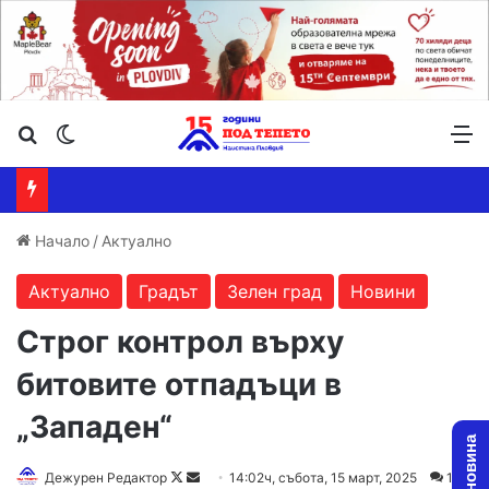
Търсене ...
Switch skin
М
Начало
/
Актуално
Актуално
Градът
Зелен град
Новини
Строг контрол върху
битовите отпадъци в
„Западен“
Follow
Send
Дежурен Редактор
14:02ч, събота, 15 март, 2025
1