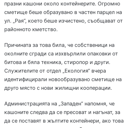
празни кашони около контейнерите. Огромно
сметище беше образувано в частен парцел на
ул. „Рая”, което беше изчистено, съобщават от
районното кметство.
Причината за това била, че собственици на
околните сгради са изхвърлили опаковки от
битова и бяла техника, стиропор и други.
Служителите от отдел „Екология“ вчера
идентифицирали новообразувано сметище на
друго място с нови жилищни кооперации.
Администрацията на „Западен” напомня, че
кашоните следва да се пресоват и нагънат, за
да се поставят в жълтите контейнери, ако това