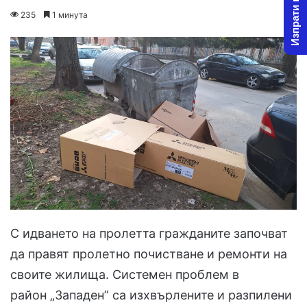
Изпрати новина
on
an
235
1 минута
X
email
С идването на пролетта гражданите започват
да правят пролетно почистване и ремонти на
своите жилища. Системен проблем в
район „Западен” са изхвърлените и разпилени