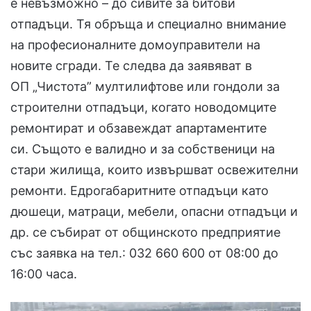
е невъзможно – до сивите за битови
отпадъци. Тя обръща и специално внимание
на професионалните домоуправители на
новите сгради. Те следва да заявяват в
ОП „Чистота” мултилифтове или гондоли за
строителни отпадъци, когато новодомците
ремонтират и обзавеждат апартаментите
си. Същото е валидно и за собственици на
стари жилища, които извършват освежителни
ремонти. Едрогабаритните отпадъци като
дюшеци, матраци, мебели, опасни отпадъци и
др. се събират от общинското предприятие
със заявка на тел.: 032 660 600 от 08:00 до
16:00 часа.