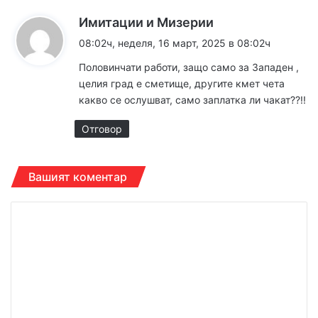
к
Имитации и Мизерии
а
08:02ч, неделя, 16 март, 2025 в 08:02ч
з
Половинчати работи, защо само за Западен ,
а
целия град е сметище, другите кмет чета
:
какво се ослушват, само заплатка ли чакат??!!
Отговор
Вашият коментар
К
о
м
е
н