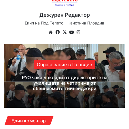
Дежурен Редактор
Екип на Под Тепето - Наистина Пловдив
Website
Facebook
X
YouTube
Instagram
Образование в Пловдив
РУО чака доклади от директорите на
училищата на четирима от
обвиняемите тийнейджъри
Един коментар