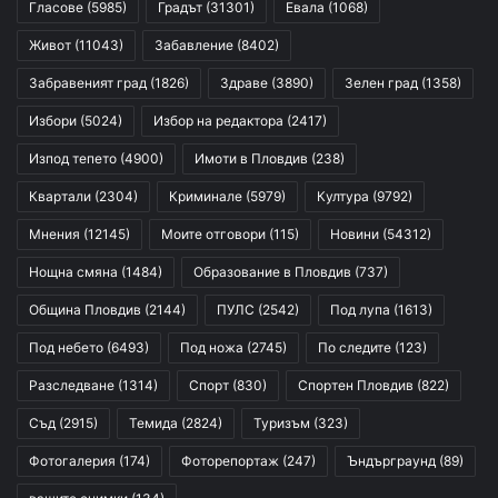
Гласове
(5985)
Градът
(31301)
Евала
(1068)
Живот
(11043)
Забавление
(8402)
Забравеният град
(1826)
Здраве
(3890)
Зелен град
(1358)
Избори
(5024)
Избор на редактора
(2417)
Изпод тепето
(4900)
Имоти в Пловдив
(238)
Квартали
(2304)
Криминале
(5979)
Култура
(9792)
Мнения
(12145)
Моите отговори
(115)
Новини
(54312)
Нощна смяна
(1484)
Образование в Пловдив
(737)
Община Пловдив
(2144)
ПУЛС
(2542)
Под лупа
(1613)
Под небето
(6493)
Под ножа
(2745)
По следите
(123)
Разследване
(1314)
Спорт
(830)
Спортен Пловдив
(822)
Съд
(2915)
Темида
(2824)
Туризъм
(323)
Фотогалерия
(174)
Фоторепортаж
(247)
Ъндърграунд
(89)