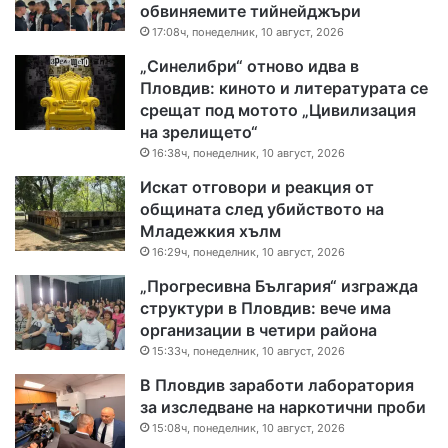
обвиняемите тийнейджъри
17:08ч, понеделник, 10 август, 2026
„Синелибри“ отново идва в
Пловдив: киното и литературата се
срещат под мотото „Цивилизация
на зрелището“
16:38ч, понеделник, 10 август, 2026
Искат отговори и реакция от
общината след убийството на
Младежкия хълм
16:29ч, понеделник, 10 август, 2026
„Прогресивна България“ изгражда
структури в Пловдив: вече има
организации в четири района
15:33ч, понеделник, 10 август, 2026
В Пловдив заработи лаборатория
за изследване на наркотични проби
15:08ч, понеделник, 10 август, 2026