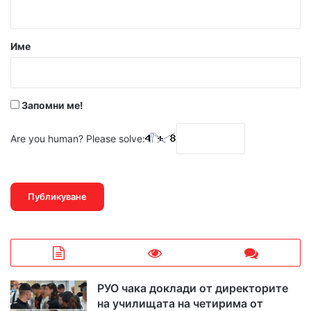
т
а
р
Име
:
*
Запомни ме!
Are you human? Please solve:
РУО чака доклади от директорите
на училищата на четирима от