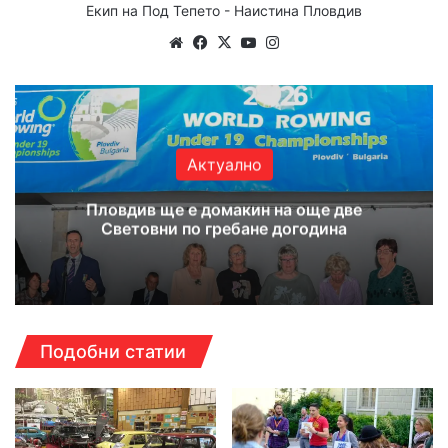
Екип на Под Тепето - Наистина Пловдив
Website
Facebook
X
YouTube
Instagram
Актуално
Пловдив ще е домакин на още две
Световни по гребане догодина
Подобни статии