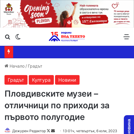
Търсене ...
Switch skin
М
Начало
/
Градът
Градът
Култура
Новини
Пловдивските музеи –
отличници по приходи за
първото полугодие
Follow
Send
Дежурен Редактор
13:01ч, четвъртък, 6 юли, 2023