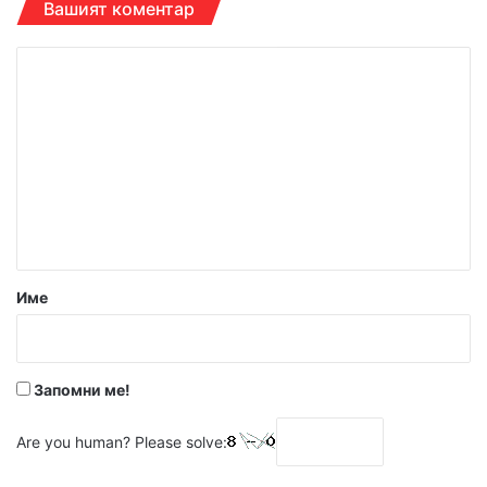
Вашият коментар
К
о
м
е
н
т
а
р
Име
:
*
Запомни ме!
Are you human? Please solve: