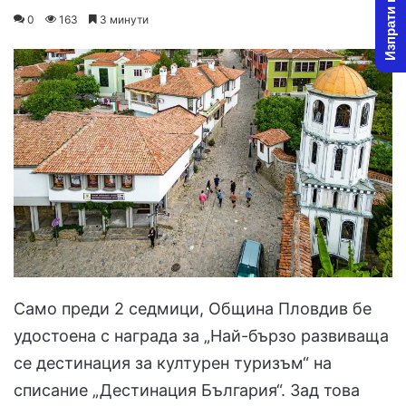
Изпрати новина
on
an
0
163
3 минути
X
email
Само преди 2 седмици, Община Пловдив бе
удостоена с награда за „Най-бързо развиваща
се дестинация за културен туризъм“ на
списание „Дестинация България“. Зад това