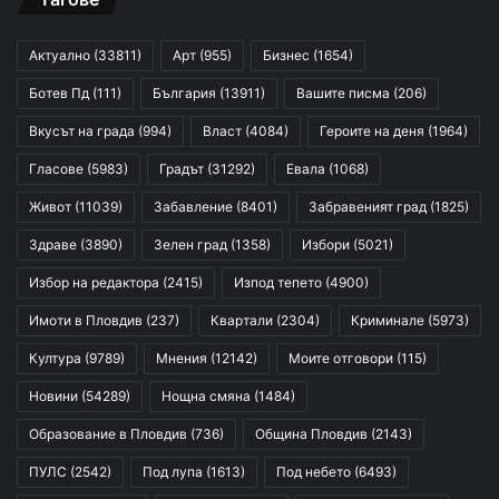
Актуално
(33811)
Арт
(955)
Бизнес
(1654)
Ботев Пд
(111)
България
(13911)
Вашите писма
(206)
Вкусът на града
(994)
Власт
(4084)
Героите на деня
(1964)
Гласове
(5983)
Градът
(31292)
Евала
(1068)
Живот
(11039)
Забавление
(8401)
Забравеният град
(1825)
Здраве
(3890)
Зелен град
(1358)
Избори
(5021)
Избор на редактора
(2415)
Изпод тепето
(4900)
Имоти в Пловдив
(237)
Квартали
(2304)
Криминале
(5973)
Култура
(9789)
Мнения
(12142)
Моите отговори
(115)
Новини
(54289)
Нощна смяна
(1484)
Образование в Пловдив
(736)
Община Пловдив
(2143)
ПУЛС
(2542)
Под лупа
(1613)
Под небето
(6493)