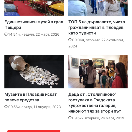
Един нетипичен музей в град
ТОП 5 на държавите, чиито
Пещера
граждани идват в Пловдив
като туристи
14:54ч, неделя, 22 март, 2026
09:06ч, вторник, 22 октомври,
2024
Музеите в Пловдив искат
Деца от „Столипиново“
повече средства
гостуваха в Градската
художествена галерия,
09:56ч, сряда, 11 януари, 2023
някои от тях за втори път
09:57ч, вторник, 26 март, 2019