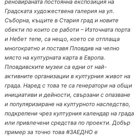
реновираната постоянна експозиция на
Градската художествена галерия на ул.
Съборна, къщите в Стария град и новите
обекти по които се работи – Източната порта
и Небет тепе, са нещо, което се отплаща
многократно и поставя Пловдив на челно
място на културната карта в Европа.
Пловдивските музеи са едни от най-
активните организации в културния живот на
града. Наред с това те са генератори на общи
инициативи и дейности, свързани с опазване
и популяризиране на културното наследство,
подкрепени чрез културния календар на града
или привлечени средства по проекти. Добър
пример за точно това #ЗАЕДНО е