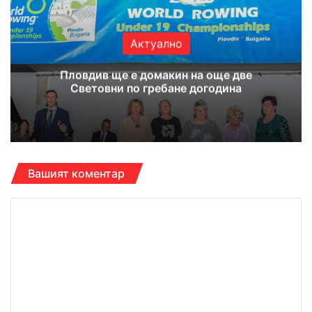
Актуално
Пловдив ще е домакин на още две
Световни по гребане догодина
Вашият коментар
К
о
м
е
н