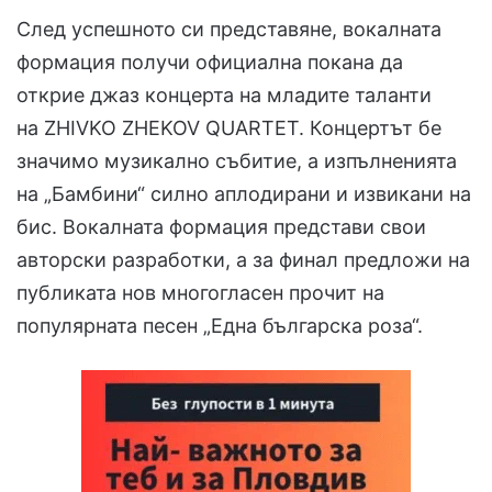
След успешното си представяне, вокалната
формация получи официална покана да
открие джаз концерта на младите таланти
на ZHIVKO ZHEKOV QUARTET. Концертът бе
значимо музикално събитие, а изпълненията
на „Бамбини“ силно аплодирани и извикани на
бис. Вокалната формация представи свои
авторски разработки, а за финал предложи на
публиката нов многогласен прочит на
популярната песен „Една българска роза“.