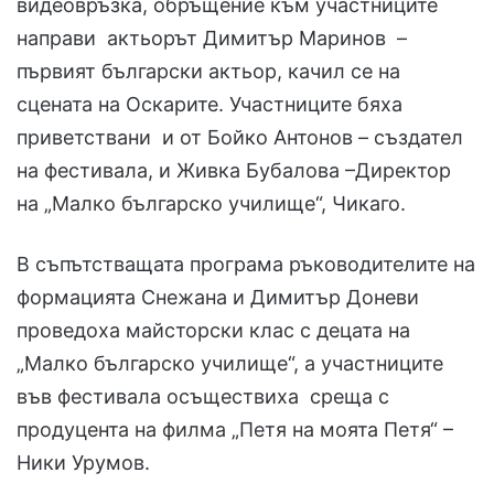
видеовръзка, обръщение към участниците
направи актьорът Димитър Маринов –
първият български актьор, качил се на
сцената на Оскарите. Участниците бяха
приветствани и от Бойко Антонов – създател
на фестивала, и Живка Бубалова –Директор
на „Малко българско училище“, Чикаго.
В съпътстващата програма ръководителите на
формацията Снежана и Димитър Доневи
проведоха майсторски клас с децата на
„Малко българско училище“, а участниците
във фестивала осъществиха среща с
продуцента на филма „Петя на моята Петя“ –
Ники Урумов.