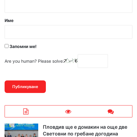
т
а
р
Име
:
*
Запомни ме!
Are you human? Please solve:
Пловдив ще е домакин на още две
Световни по гребане догодина