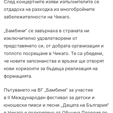
След концертните изяви изпълнителите се
отдадоха на разходка из многобройните
забележителности на Чикаго.
„Бамбини“ се завърнаха в страната ни
изключително удовлетворени от
представянето си, от добрата организация и
топлото посрещане в Чикаго. Те са убедени,
че новите запознанства и връзки ще отворят
нови хоризонти за бъдеща реализация на
формацията.
Пътуването на ВГ „Бамбини“ за участие
в II Международен фестивал за детски и
юношески пиеси и песни „Децата на България“
в Чикаго е подкрепено от Община Пловдив по