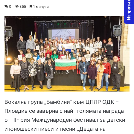
Изпрати новина
on
an
0
355
1 минута
X
email
Вокална група „Бамбини“ към ЦПЛР ОДК –
Пловдив се завърна с най -голямата награда
от II- рия Международен фестивал за детски
и юношески пиеси и песни „Децата на