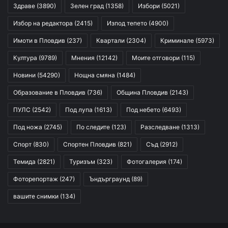
Здраве
(3890)
Зелен град
(1358)
Избори
(5021)
Избор на редактора
(2415)
Изпод тепето
(4900)
Имоти в Пловдив
(237)
Квартали
(2304)
Криминале
(5973)
Култура
(9789)
Мнения
(12142)
Моите отговори
(115)
Новини
(54290)
Нощна смяна
(1484)
Образование в Пловдив
(736)
Община Пловдив
(2143)
ПУЛС
(2542)
Под лупа
(1613)
Под небето
(6493)
Под ножа
(2745)
По следите
(123)
Разследване
(1313)
Спорт
(830)
Спортен Пловдив
(821)
Съд
(2912)
Темида
(2821)
Туризъм
(323)
Фотогалерия
(174)
Фоторепортаж
(247)
Ъндърграунд
(89)
вашите снимки
(134)