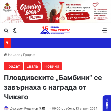
Търсене ...
Switch skin
М
Начало
/
Градът
Градът
Евала
Новини
Пловдивските „Бамбини“ се
завърнаха с награда от
Чикаго
Follow
Send
Дежурен Редактор
09:00ч, събота, 13 април, 2024