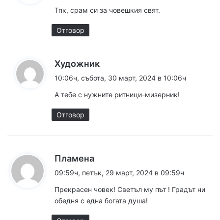
з
Тпк, срам си за човешкия свят.
а
:
Отговор
к
Художник
а
10:06ч, събота, 30 март, 2024 в 10:06ч
з
А тебе с нужните ритници-мизерник!
а
:
Отговор
к
Пламена
а
09:59ч, петък, 29 март, 2024 в 09:59ч
з
Прекрасен човек! Светъл му път ! Градът ни
а
обедня с една богата душа!
: