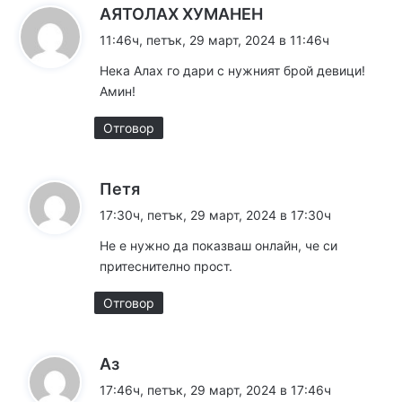
к
АЯТОЛАХ ХУМАНЕН
а
11:46ч, петък, 29 март, 2024 в 11:46ч
з
Нека Алах го дари с нужният брой девици!
а
Амин!
:
Отговор
к
Петя
а
17:30ч, петък, 29 март, 2024 в 17:30ч
з
Не е нужно да показваш онлайн, че си
а
притеснително прост.
:
Отговор
к
Аз
а
17:46ч, петък, 29 март, 2024 в 17:46ч