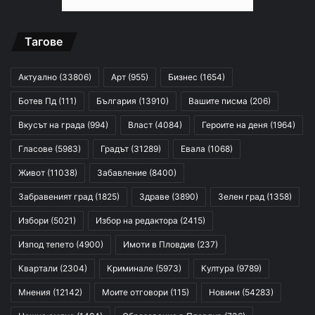
Тагове
Актуално
(33806)
Арт
(955)
Бизнес
(1654)
Ботев Пд
(111)
България
(13910)
Вашите писма
(206)
Вкусът на града
(994)
Власт
(4084)
Героите на деня
(1964)
Гласове
(5983)
Градът
(31289)
Евала
(1068)
Живот
(11038)
Забавление
(8400)
Забравеният град
(1825)
Здраве
(3890)
Зелен град
(1358)
Избори
(5021)
Избор на редактора
(2415)
Изпод тепето
(4900)
Имоти в Пловдив
(237)
Квартали
(2304)
Криминале
(5973)
Култура
(9789)
Мнения
(12142)
Моите отговори
(115)
Новини
(54283)