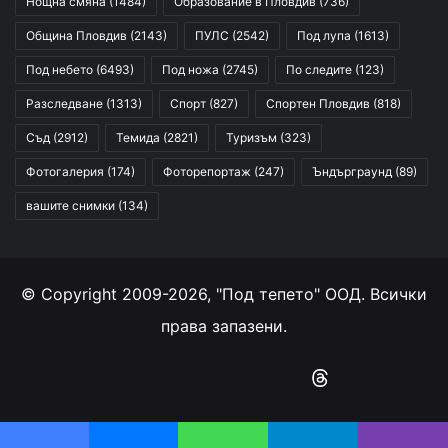
Нощна смяна
(1484)
Образование в Пловдив
(736)
Община Пловдив
(2143)
ПУЛС
(2542)
Под лупа
(1613)
Под небето
(6493)
Под ножа
(2745)
По следите
(123)
Разследване
(1313)
Спорт
(827)
Спортен Пловдив
(818)
Съд
(2912)
Темида
(2821)
Туризъм
(323)
Фотогалерия
(174)
Фоторепортаж
(247)
Ъндърграунд
(89)
вашите снимки
(134)
© Copyright 2009-2026, "Под тепето" ООД. Всички
права запазени.
Facebook
YouTube
Instagram
RSS
Threads