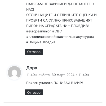
НАДЯВАМ СЕ ЗАВИНАГИ ДА ОСТАНЕТЕ С
НАС!
ОТЛИЧНИЦИТЕ И ОТЛИЧНИТЕ ОЦЕНКИ И
ПРОЕКТИ СА СИЛНО ПРИКОВАВАЩИЯТ
ПИРОН НА СГРАДАТА НИ – ПЛОВДИВ!
#europeanunion #СДС
#пловдивевропейскастолицанакултурата
#ОбщинаПловдив
Отговор
к
Дора
а
11:40ч, събота, 30 март, 2024 в 11:40ч
з
Поклон учителю!ПОЧИВАЙ В МИР!
а
:
Отговор