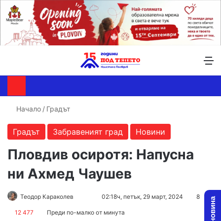
Търсене ...
Switch skin
М
Начало
/
Градът
Градът
Забравеният град
Новини
Пловдив осиротя: Напусна
ни Ахмед Чаушев
Follow
Send
Теодор Караколев
02:18ч, петък, 29 март, 2024
8
on
an
12 477
Преди по-малко от минута
X
email