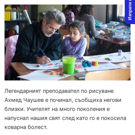
Изпрати новина
Легендарният преподавател по рисуване
Ахмед Чаушев е починал, съобщиха негови
близки. Учителят на много поколения е
напуснал нашия свят след като го е покосила
коварна болест.