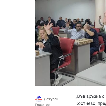
„Във връзка с
Дежурен
Костиево, пре
Follow
Send
Редактор