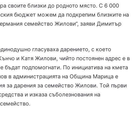
ра своите близки до родното място. С 6 000
нския бюджет можем да подкрепим близките на
Германия семейство Жилови“, заяви Димитър
динодушно гласуваха дарението, с което
Кънчо и Катя Жилови, чийто постоянен адрес е в
ще бъдат подпомогнати. По инициатива на кмета
ов в администрацията на Община Марица е
ия за дарения за семейство Жилови. Той първи
средства и изказа съболезнования на
 семейство.