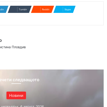
edIn
Tumblr
Reddit
Skype
р
аистина Пловдив
ram
очети следващото
Новини
, четвъртък, 6 август, 2026