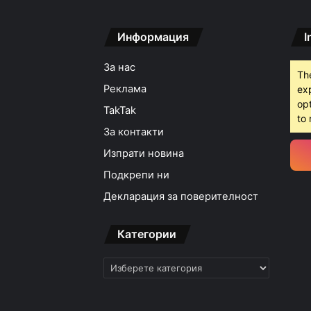
Информация
I
15:42ч, четвъртък, 6 ав
За нас
Th
Реклама
ex
opt
TakTak
15:18ч, четвъртък, 6 ав
to 
За контакти
Изпрати новина
Подкрепи ни
15:05ч, четвъртък, 6 ав
Декларация за поверителност
Категории
Категории