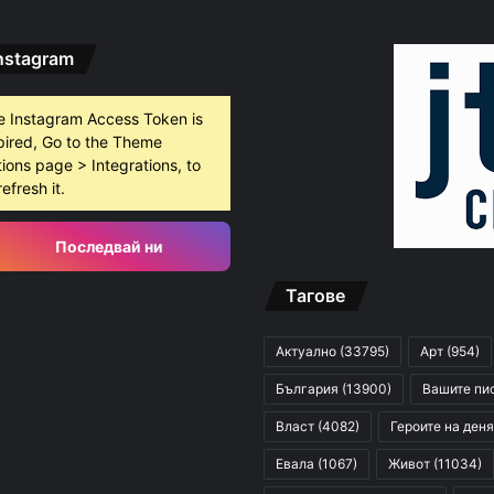
nstagram
густ, 2026
БХК: След случаите в Пловдив и Банско държавата е длъжна да разследва омразата
e Instagram Access Token is
pired, Go to the Theme
ions page > Integrations, to
густ, 2026
refresh it.
10 младежи от 14 до 17 г. са задържани за убийството на Младежкия хълм
Последвай ни
Тагове
густ, 2026
Служители на община Сопот спасиха бедстващо щъркелче
Актуално
(33795)
Арт
(954)
България
(13900)
Вашите пи
Власт
(4082)
Героите на деня
Евала
(1067)
Живот
(11034)