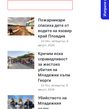
Изпрати новина
Пожарникари
спасиха дете от
водите на язовир
край Пловдив
22:34ч, четвъртък, 6
август, 2026
Кричим иска
справедливост
за жестоко
убития на
Младежки хълм
Георги
22:15ч, четвъртък, 6
август, 2026
Убийството на
Младежкия
хълм: