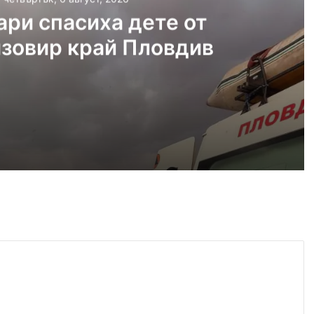
ри спасиха дете от
язовир край Пловдив
густ, 2026
Пожарникари спасиха дете от водите на язовир край Пловдив
густ, 2026
Кричим иска справедливост за жестоко убития на Младежки хълм Георги
густ, 2026
Убийството на Младежкия хълм: безпрецедентна жестокост от „ловци на педофили“