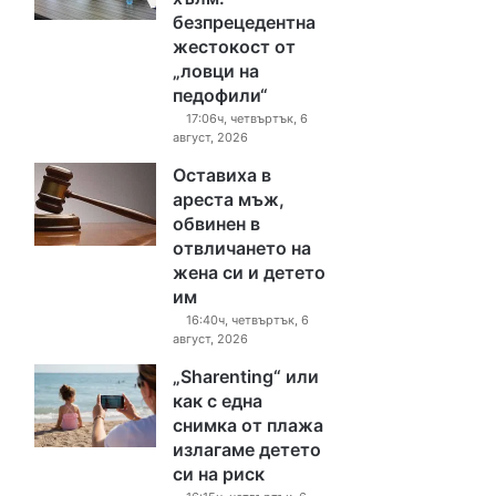
безпрецедентна
жестокост от
„ловци на
педофили“
17:06ч, четвъртък, 6
август, 2026
Оставиха в
ареста мъж,
обвинен в
отвличането на
жена си и детето
им
16:40ч, четвъртък, 6
август, 2026
„Sharenting“ или
как с една
снимка от плажа
излагаме детето
си на риск