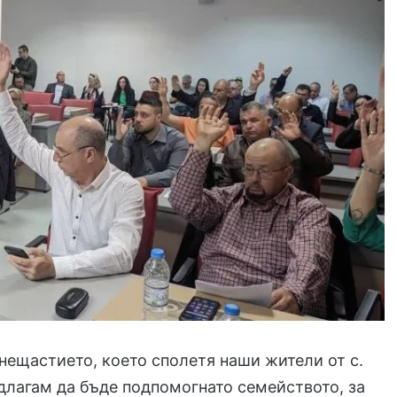
 нещастието, което сполетя наши жители от с.
длагам да бъде подпомогнато семейството, за