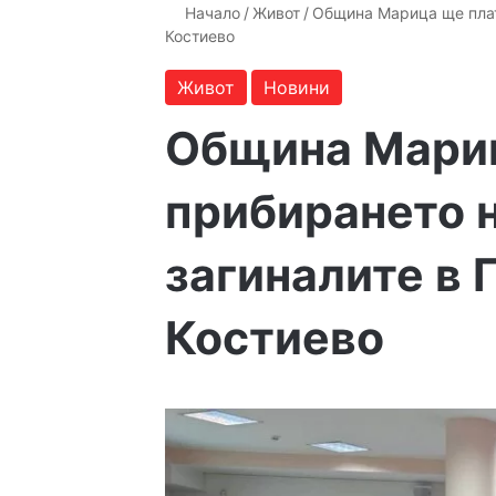
Начало
/
Живот
/
Община Марица ще плати
Костиево
Живот
Новини
Община Мари
прибирането н
загиналите в 
Костиево