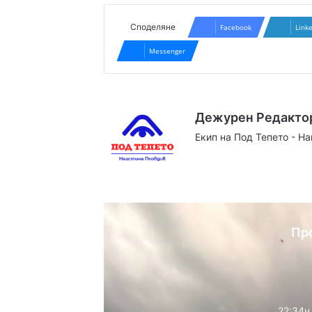
Споделяне
Facebook
Link
Messenger
Дежурен Редакто
Екип на Под Тепето - Н
Website
Facebook
X
YouTube
Instag
Пр
22:34ч