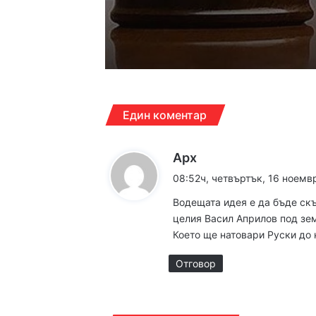
16:40ч, четвъртък, 6 ав
16:10ч, четвъртък, 6 ав
Един коментар
к
Арх
а
08:52ч, четвъртък, 16 ноемвр
14:19ч, четвъртък, 6 ав
з
22-рият Есенен сало
Водещата идея е да бъде скъ
а
целия Васил Априлов под зем
:
Което ще натовари Руски до
13:29ч, четвъртък, 6 ав
Отговор