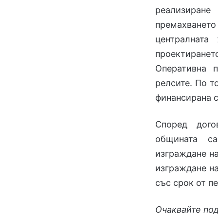
реализиран
премахването 
централната
проектиран
Оперативна п
релсите. По т
финансирана с
Според дого
общината са
изграждане на
изграждане н
със срок от пе
Очаквайте по