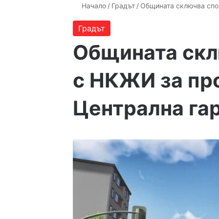
Начало
/
Градът
/
Общината сключва спо
Градът
Общината скл
с НКЖИ за пр
Централна га