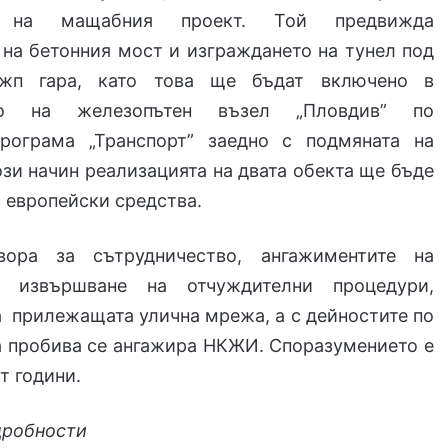
е на мащабния проект. Той предвижда
на бетонния мост и изграждането на тунел под
 жп гара, като това ще бъдат включено в
ето на железопътен възел „Пловдив” по
рограма „Транспорт” заедно с подмяната на
ози начин реализацията на двата обекта ще бъде
 европейски средства.
вора за сътрудничество, ангажиментите на
 извършване на отчуждителни процедури,
 прилежащата улична мрежа, а с дейностите по
а пробива се ангажира НКЖИ. Споразумението е
т години.
дробности