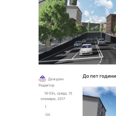
До пет години
Дежурен
Follow
Send
Редактор
on
an
16:03ч, сряда, 15
X
email
ноември, 2017
1
131