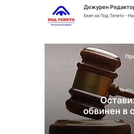
Дежурен Редакто
Екип на Под Тепето - Н
Website
Facebook
X
YouTube
Instag
Пр
16:40ч
Остави
обвинен в 
си