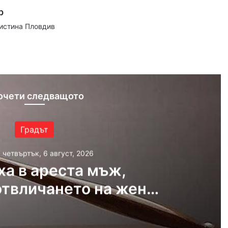
р
аистина Пловдив
ram
очети следващото
Градът
, четвъртък, 6 август, 2026
ха в ареста мъж,
отвличането на жена
 и детето им