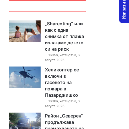
Изпрати новина
„Sharenting“ или
как с една
снимка от плажа
излагаме детето
си на риск
16:15ч, четвъртък, 6
август, 2026
Хеликоптер се
включи в
гасенето на
пожара в
Пазарджишко
16:10ч, четвъртък, 6
август, 2026
Район „Северен“
продължава
премахването на