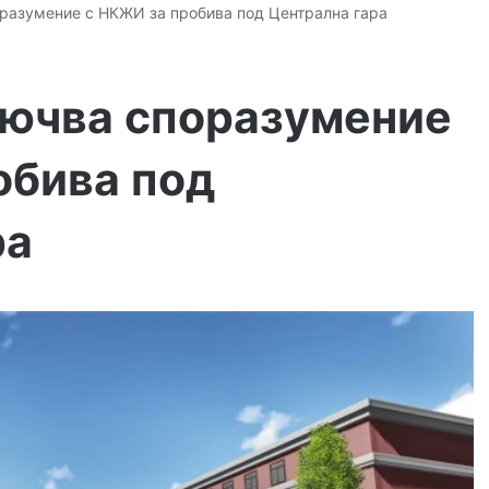
разумение с НКЖИ за пробива под Централна гара
ючва споразумение
обива под
ра