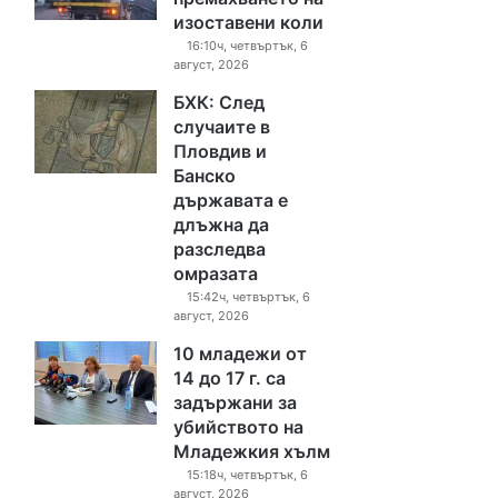
изоставени коли
16:10ч, четвъртък, 6
август, 2026
БХК: След
случаите в
Пловдив и
Банско
държавата е
длъжна да
разследва
омразата
15:42ч, четвъртък, 6
август, 2026
10 младежи от
14 до 17 г. са
задържани за
убийството на
Младежкия хълм
15:18ч, четвъртък, 6
август, 2026