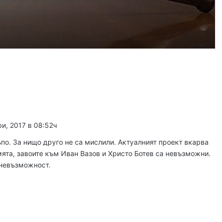
густ, 2026
Оставиха в ареста мъж, обвинен в отвличането на жена си и детето им
густ, 2026
Район „Северен“ продължава премахването на изоставени коли
и, 2017 в 08:52ч
густ, 2026
н на изкуствата превзема Пловдив
по. За нищо друго не са мислили. Актуалният проект вкарва
ята, завоите към Иван Вазов и Христо Ботев са невъзможни.
 невъзможност.
густ, 2026
ПП настоява финансовият министър да защити държавния дял в Панаира