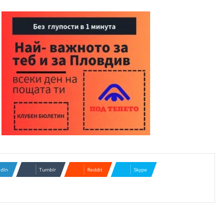
edIn
Tumblr
Reddit
Skype