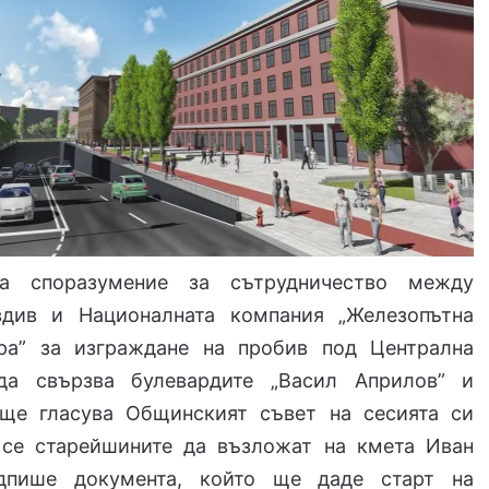
а споразумение за сътрудничество между
див и Националната компания „Железопътна
ра” за изграждане на пробив под Централна
 да свързва булевардите „Васил Априлов” и
 ще гласува Общинският съвет на сесията си
 се старейшините да възложат на кмета Иван
дпише документа, който ще даде старт на