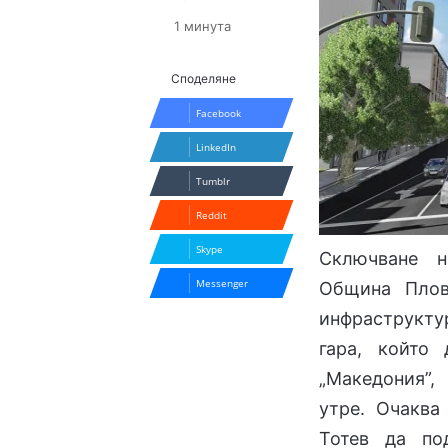
1 минута
Споделяне
Facebook
LinkedIn
Tumblr
Reddit
Skype
Сключване н
Messenger
Община Плов
инфраструкту
гара, който
„Македония”,
утре. Очаква
Тотев да по