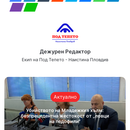
Дежурен Редактор
Екип на Под Тепето - Наистина Пловдив
Website
Facebook
X
YouTube
Instagram
Актуално
Убийството на Младежкия хълм:
безпрецедентна жестокост от „ловци
на педофили“