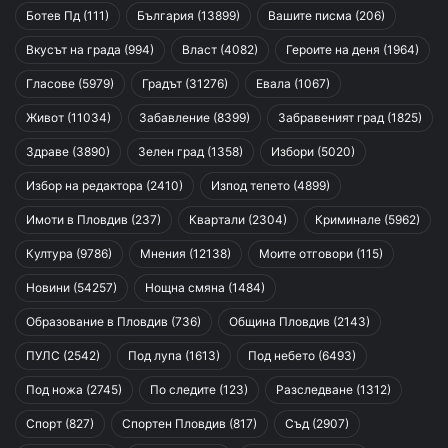
Ботев Пд
(111)
България
(13899)
Вашите писма
(206)
Вкусът на града
(994)
Власт
(4082)
Героите на деня
(1964)
Гласове
(5979)
Градът
(31276)
Евала
(1067)
Живот
(11034)
Забавление
(8399)
Забравеният град
(1825)
Здраве
(3890)
Зелен град
(1358)
Избори
(5020)
Избор на редактора
(2410)
Изпод тепето
(4899)
Имоти в Пловдив
(237)
Квартали
(2304)
Криминале
(5962)
Култура
(9786)
Мнения
(12138)
Моите отговори
(115)
Новини
(54257)
Нощна смяна
(1484)
Образование в Пловдив
(736)
Община Пловдив
(2143)
ПУЛС
(2542)
Под лупа
(1613)
Под небето
(6493)
Под ножа
(2745)
По следите
(123)
Разследване
(1312)
Спорт
(827)
Спортен Пловдив
(817)
Съд
(2907)