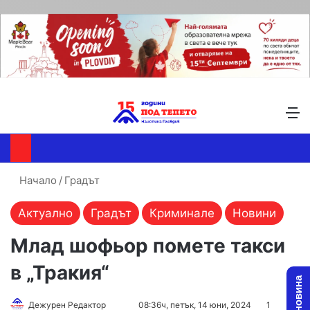
Търсене ...
Switch skin
М
Начало
/
Градът
Актуално
Градът
Криминале
Новини
Млад шофьор помете такси
в „Тракия“
Follow
Send
Дежурен Редактор
08:36ч, петък, 14 юни, 2024
1