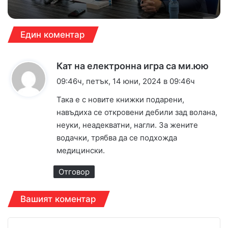
Един коментар
к
Кат на електронна игра са ми.юю
а
09:46ч, петък, 14 юни, 2024 в 09:46ч
з
Така е с новите книжки подарени,
а
навъдиха се откровени дебили зад волана,
:
неуки, неадекватни, нагли. За жените
водачки, трябва да се подхожда
медицински.
Отговор
Вашият коментар
К