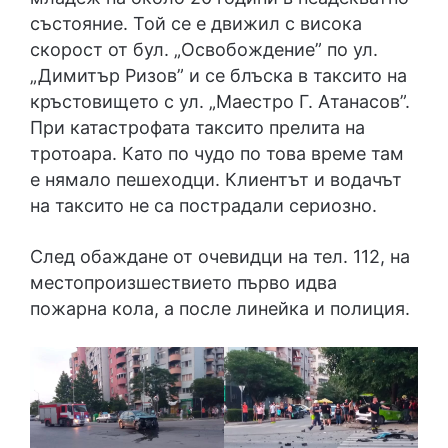
състояние. Той се е движил с висока
скорост от бул. „Освобождение” по ул.
„Димитър Ризов” и се блъска в таксито на
кръстовището с ул. „Маестро Г. Атанасов”.
При катастрофата таксито прелита на
тротоара. Като по чудо по това време там
е нямало пешеходци. Клиентът и водачът
на таксито не са пострадали сериозно.
След обаждане от очевидци на тел. 112, на
местопроизшествието първо идва
пожарна кола, а после линейка и полиция.