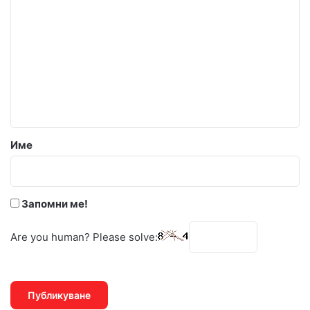
о
м
е
н
т
а
р
Име
:
*
Запомни ме!
Are you human? Please solve: