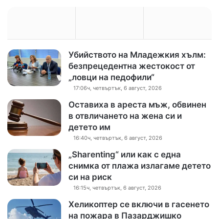
Убийството на Младежкия хълм:
безпрецедентна жестокост от
„ловци на педофили“
17:06ч, четвъртък, 6 август, 2026
Оставиха в ареста мъж, обвинен
в отвличането на жена си и
детето им
16:40ч, четвъртък, 6 август, 2026
„Sharenting“ или как с една
снимка от плажа излагаме детето
си на риск
16:15ч, четвъртък, 6 август, 2026
Хеликоптер се включи в гасенето
на пожара в Пазарджишко