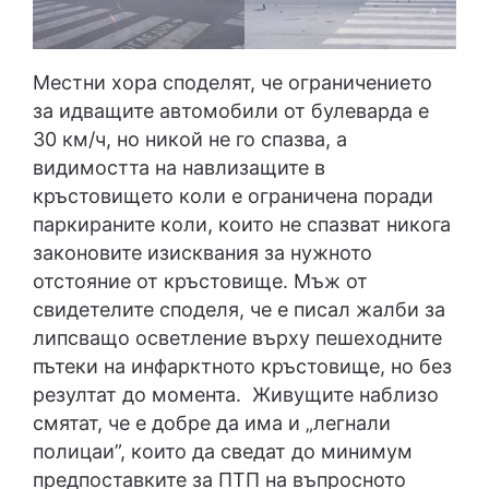
Местни хора споделят, че ограничението
за идващите автомобили от булеварда е
30 км/ч, но никой не го спазва, а
видимостта на навлизащите в
кръстовището коли е ограничена поради
паркираните коли, които не спазват никога
законовите изисквания за нужното
отстояние от кръстовище. Мъж от
свидетелите споделя, че е писал жалби за
липсващо осветление върху пешеходните
пътеки на инфарктното кръстовище, но без
резултат до момента. Живущите наблизо
смятат, че е добре да има и „легнали
полицаи”, които да сведат до минимум
предпоставките за ПТП на въпросното