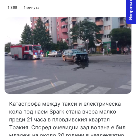
Изпрати новина
on
an
1 369
1 минута
X
email
Катастрофа между такси и електрическа
кола под наем Spark стана вчера малко
преди 21 часа в пловдивския квартал
Тракия. Според очевидци зад волана е бил
младеж на около 20 години в неадекватно