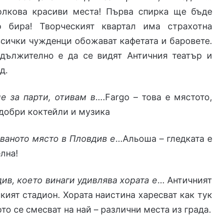
олкова красиви места! Първа спирка ще бъде
о бира! Творческият квартал има страхотна
сички чужденци обожават кафетата и баровете.
адължително е да се видят Античния театър и
д.
е за парти, отивам в
….Fargo – това е мястото,
 добри коктейли и музика
ваното място в Пловдив е
…Альоша – гледката е
лна!
ив, което винаги удивлява хората е
… Античният
кият стадион. Хората наистина харесват как тук
ото се смесват на най – различни места из града.