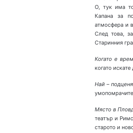
О, тук има т
Капана за п
атмосфера и в
След това, з
Старинния гра
Когато е врем
когато искате
Най – подценя
умопомрачите
Място в Пловд
театър и Римс
старото и нов