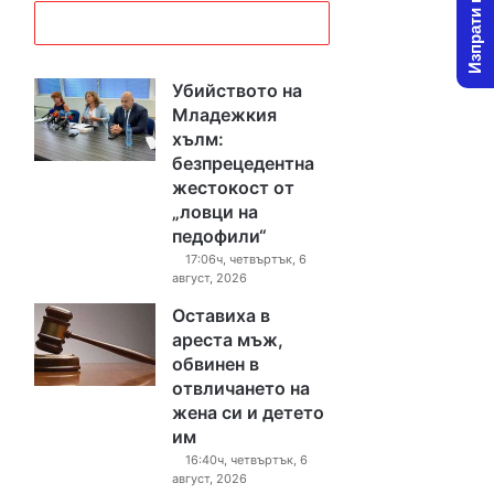
Изпрати новина
Убийството на
Младежкия
хълм:
безпрецедентна
жестокост от
„ловци на
педофили“
17:06ч, четвъртък, 6
август, 2026
Оставиха в
ареста мъж,
обвинен в
отвличането на
жена си и детето
им
16:40ч, четвъртък, 6
август, 2026