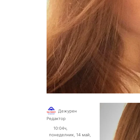
Дежурен
Follow
Send
Редактор
on
an
10:04ч,
X
email
понеделник, 14 май,