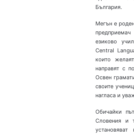
България.
Мегън е роден
предприемач
езиково учи
Central Lang
които желая
направят с п
Освен грамати
своите учениц
нагласа и ува
Обичайки път
Словения и 
установяват