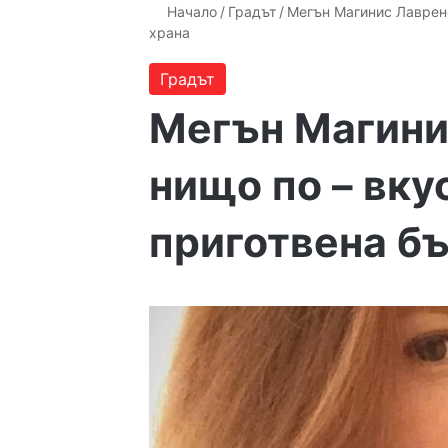
Начало
/
Градът
/
Мегън Магинис Лаврено
храна
Градът
Мегън Магини
нищо по – вку
приготвена б