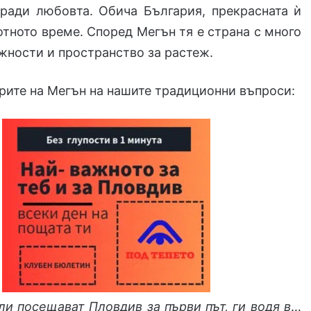
аради любовта. Обича България, прекрасната ѝ
отното време. Според Мегън тя е страна с много
жности и пространство за растеж.
орите на Мегън на нашите традиционни въпроси:
ли посещават Пловдив за първи път, ги водя в
…