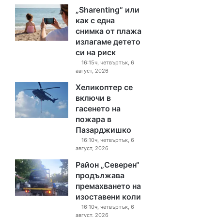
„Sharenting“ или
как с една
снимка от плажа
излагаме детето
си на риск
16:15ч, четвъртък, 6
август, 2026
Хеликоптер се
включи в
гасенето на
пожара в
Пазарджишко
16:10ч, четвъртък, 6
август, 2026
Район „Северен“
продължава
премахването на
изоставени коли
16:10ч, четвъртък, 6
август, 2026