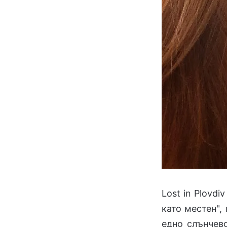
Lost in Plovd
като местен",
едно слънчев