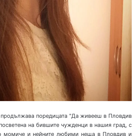
iv продължава поредицата "Да живееш в Пловдив
 посветена на бившите чужденци в нашия град, с
о момиче и нейните любими неща в Пловдив и