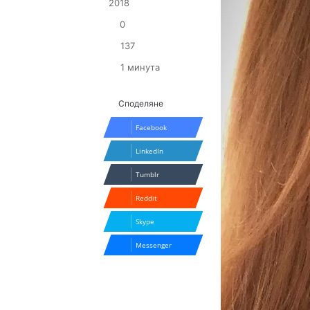
2018
0
137
1 минута
Споделяне
Facebook
LinkedIn
Tumblr
Reddit
Skype
Messenger