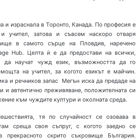
а и израснала в Торонто, Канада. По професия е
 и учител, затова и съвсем наскоро отваря
лище в самото сърце на Пловдив, наречено
uage Hub. Целта ѝ е да предостави на всички,
т да научат чужд език, възможността да го
омощта на учител, за когото езикът е майчин.
ка и речников запас Мегън иска да предаде на
и и автентично преживяване, положителната си
жение към чуждите култури и околната среда.
ешествията, тя по случайност се озовава в
там среща своя съпруг, с когото заедно се
 в прекрасното скрито съкровище България.