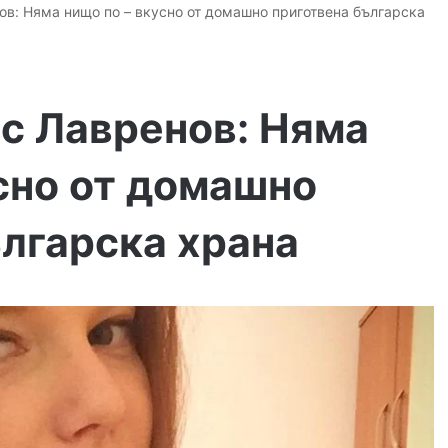
в: Няма нищо по – вкусно от домашно приготвена българска
с Лавренов: Няма
сно от домашно
ългарска храна