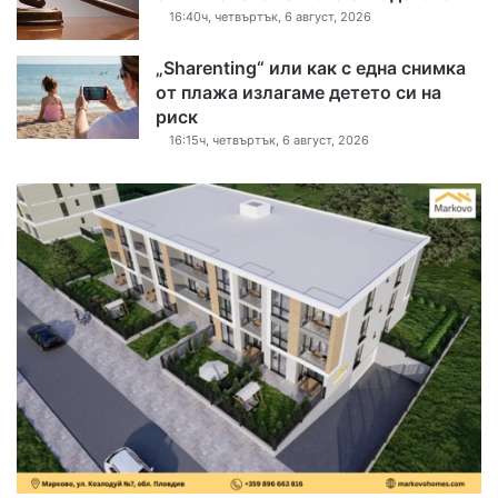
16:40ч, четвъртък, 6 август, 2026
„Sharenting“ или как с една снимка
от плажа излагаме детето си на
риск
16:15ч, четвъртък, 6 август, 2026