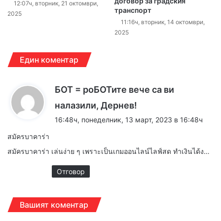
договор за градския
12:07ч, вторник, 21 октомври,
транспорт
2025
11:16ч, вторник, 14 октомври,
2025
Един коментар
БОТ = роБОТите вече са ви
к
налазили, Дернев!
а
16:48ч, понеделник, 13 март, 2023 в 16:48ч
з
สมัครบาคาร่า
а
สมัครบาคาร่า เล่นง่าย ๆ เพราะเป็นเกมออนไลน์ไลฟ์สด ทำเงินได้ง…
:
Отговор
Вашият коментар