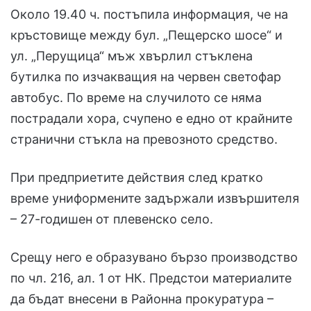
Около 19.40 ч. постъпила информация, че на
кръстовище между бул. „Пещерско шосе“ и
ул. „Перущица“ мъж хвърлил стъклена
бутилка по изчакващия на червен светофар
автобус. По време на случилото се няма
пострадали хора, счупено е едно от крайните
странични стъкла на превозното средство.
При предприетите действия след кратко
време униформените задържали извършителя
– 27-годишен от плевенско село.
Срещу него е образувано бързо производство
по чл. 216, ал. 1 от НК. Предстои материалите
да бъдат внесени в Районна прокуратура –