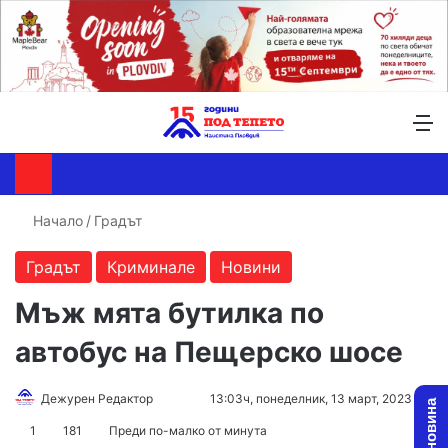
Търсене ...
Switch skin
М
Начало
/
Градът
Градът
Криминале
Новини
Мъж мята бутилка по
автобус на Пещерско шосе
Follow
Send
Дежурен Редактор
13:03ч, понеделник, 13 март, 2023
on
an
1
181
Преди по-малко от минута
X
email