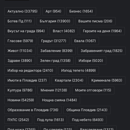
Актуално
(33795)
Арт
(954)
Бизнес
(1654)
Ботев Пд
(111)
България
(13900)
Вашите писма
(206)
Вкусът на града
(994)
Власт
(4082)
Героите на деня
(1964)
Гласове
(5979)
Градът
(31277)
Евала
(1067)
Живот
(11034)
Забавление
(8399)
Забравеният град
(1825)
Здраве
(3890)
Зелен град
(1358)
Избори
(5020)
Избор на редактора
(2410)
Изпод тепето
(4899)
Имоти в Пловдив
(237)
Квартали
(2304)
Криминале
(5963)
Култура
(9786)
Мнения
(12138)
Моите отговори
(115)
Новини
(54259)
Нощна смяна
(1484)
Образование в Пловдив
(736)
Община Пловдив
(2143)
ПУЛС
(2542)
Под лупа
(1613)
Под небето
(6493)
Под ножа
(2745)
По следите
(123)
Разследване
(1312)