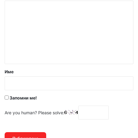
К
о
м
е
н
т
а
р
Име
:
*
Запомни ме!
Are you human? Please solve: