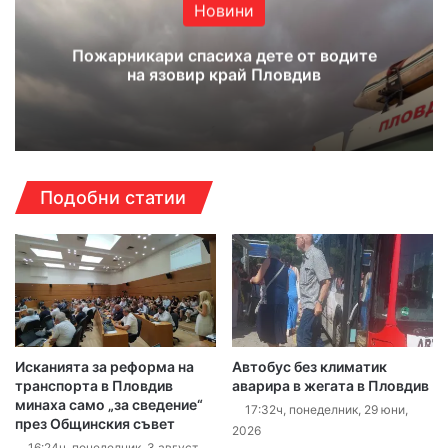
Новини
Пожарникари спасиха дете от водите
на язовир край Пловдив
Подобни статии
Исканията за реформа на
Автобус без климатик
транспорта в Пловдив
аварира в жегата в Пловдив
минаха само „за сведение“
17:32ч, понеделник, 29 юни,
през Общинския съвет
2026
16:24ч, понеделник, 3 август,