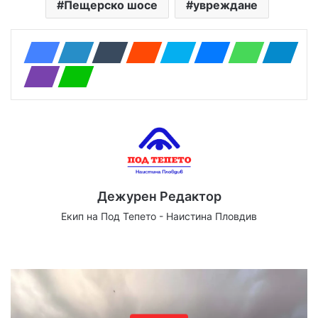
Пещерско шосе
увреждане
Дежурен Редактор
Екип на Под Тепето - Наистина Пловдив
Website
Facebook
X
YouTube
Instagram