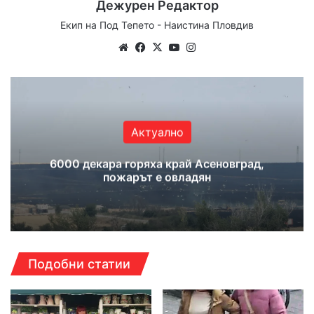
Дежурен Редактор
Екип на Под Тепето - Наистина Пловдив
Website
Facebook
X
YouTube
Instagram
Актуално
6000 декара горяха край Асеновград,
пожарът е овладян
Подобни статии