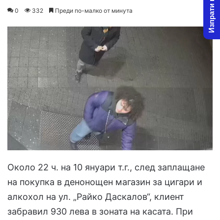
Изпрати новина
on
an
0
332
Преди по-малко от минута
X
email
Около 22 ч. на 10 януари т.г., след заплащане
на покупка в денонощен магазин за цигари и
алкохол на ул. „Райко Даскалов“, клиент
забравил 930 лева в зоната на касата. При