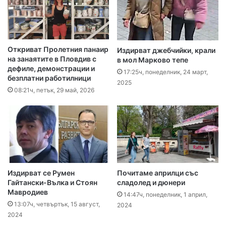
Откриват Пролетния панаир
Издирват джебчийки, крали
на занаятите в Пловдив с
в мол Марково тепе
дефиле, демонстрации и
17:25ч, понеделник, 24 март,
безплатни работилници
2025
08:21ч, петък, 29 май, 2026
Издирват се Румен
Почитаме априлци със
Гайтански-Вълка и Стоян
сладолед и дюнери
Мавродиев
14:47ч, понеделник, 1 април,
13:07ч, четвъртък, 15 август,
2024
2024