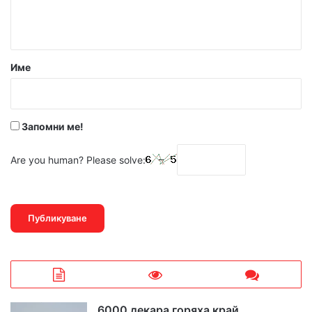
н
т
а
р
Име
:
*
Запомни ме!
Are you human? Please solve:
6000 декара горяха край