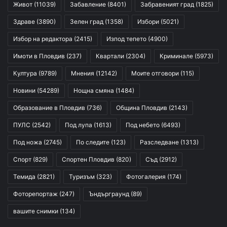
Живот
(11039)
Забавление
(8401)
Забравеният град
(1825)
Здраве
(3890)
Зелен град
(1358)
Избори
(5021)
Избор на редактора
(2415)
Изпод тепето
(4900)
Имоти в Пловдив
(237)
Квартали
(2304)
Криминале
(5973)
Култура
(9789)
Мнения
(12142)
Моите отговори
(115)
Новини
(54289)
Нощна смяна
(1484)
Образование в Пловдив
(736)
Община Пловдив
(2143)
ПУЛС
(2542)
Под лупа
(1613)
Под небето
(6493)
Под ножа
(2745)
По следите
(123)
Разследване
(1313)
Спорт
(829)
Спортен Пловдив
(820)
Съд
(2912)
Темида
(2821)
Туризъм
(323)
Фотогалерия
(174)
Фоторепортаж
(247)
Ъндърграунд
(89)
вашите снимки
(134)