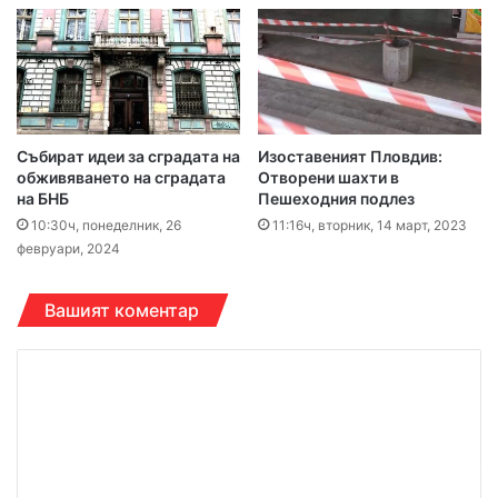
Събират идеи за сградата на
Изоставеният Пловдив:
обживяването на сградата
Отворени шахти в
на БНБ
Пешеходния подлез
10:30ч, понеделник, 26
11:16ч, вторник, 14 март, 2023
февруари, 2024
Вашият коментар
К
о
м
е