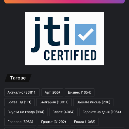
Тагове
Актуално
(33811)
Арт
(955)
Бизнес
(1654)
Ботев Пд
(111)
България
(13911)
Вашите писма
(206)
Вкусът на града
(994)
Власт
(4084)
Героите на деня
(1964)
Гласове
(5983)
Градът
(31292)
Евала
(1068)