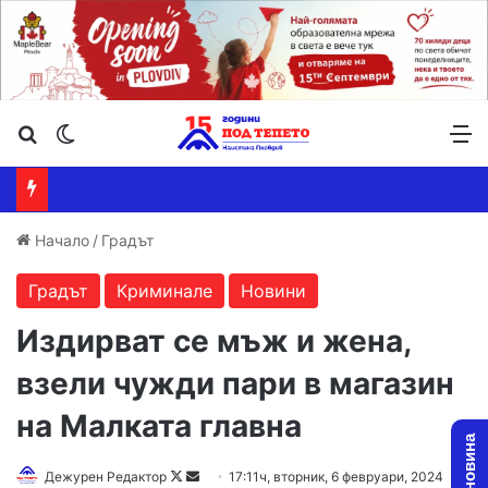
Търсене ...
Switch skin
М
Начало
/
Градът
Градът
Криминале
Новини
Издирват се мъж и жена,
взели чужди пари в магазин
на Малката главна
Follow
Send
Дежурен Редактор
17:11ч, вторник, 6 февруари, 2024