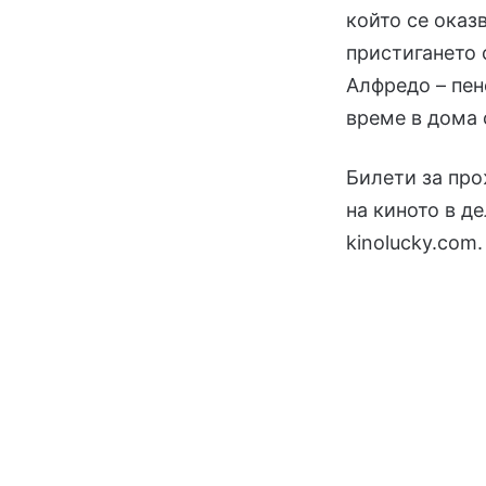
който се оказ
пристигането 
Алфредо – пен
време в дома 
Билети за про
на киното в де
kinolucky.com.