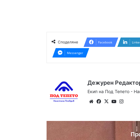
Споделяне
Facebook
Linke
Messenger
Дежурен Редакто
Екип на Под Тепето - Н
Website
Facebook
X
YouTube
Instag
Пр