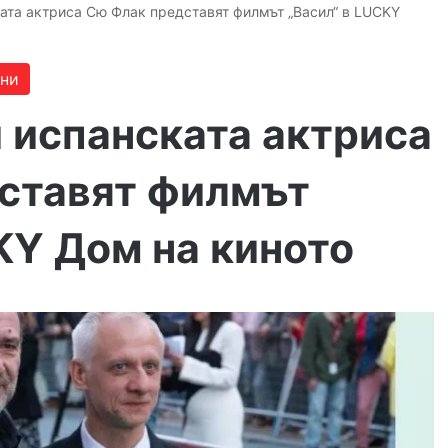
ата актриса Сю Флак представят филмът „Васил“ в LUCKY
ни
 испанската актриса
ставят филмът
KY Дом на киното