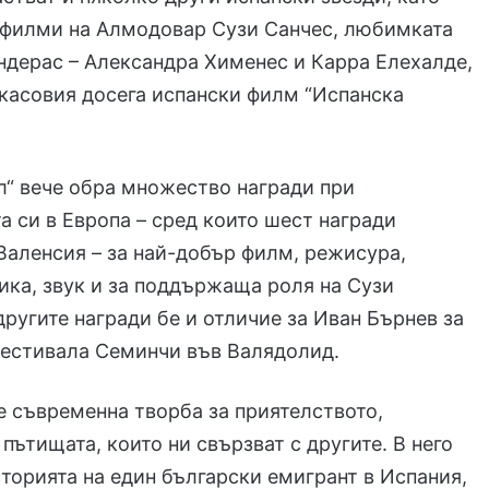
 филми на Алмодовар Сузи Санчес, любимката
ндерас – Александра Хименес и Карра Елехалде,
-касовия досега испански филм “Испанска
“ вече обра множество награди при
а си в Европа – сред които шест награди
 Валенсия – за най-добър филм, режисура,
ика, звук и за поддържаща роля на Сузи
другите награди бе и отличие за Иван Бърнев за
фестивала Семинчи във Валядолид.
 съвременна творба за приятелството,
 пътищата, които ни свързват с другите. В него
сторията на един български емигрант в Испания,