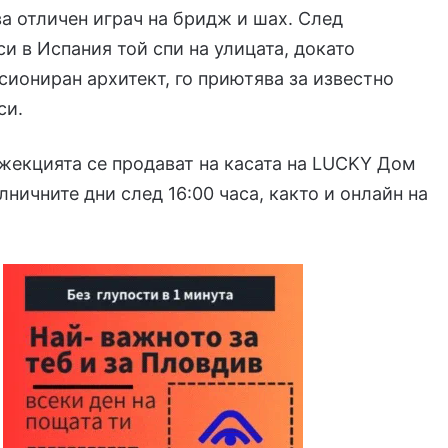
ва отличен играч на бридж и шах. След
си в Испания той спи на улицата, докато
сиониран архитект, го приютява за известно
си.
жекцията се продават на касата на LUCKY Дом
лничните дни след 16:00 часа, както и онлайн на