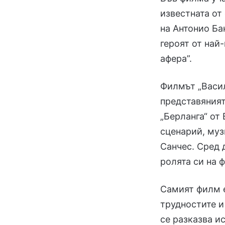
известната от
на Антонио Ба
героят от най
афера”.
Филмът „Васил
представяният
„Берланга“ от
сценарий, муз
Санчес. Сред 
ролята си на 
Самият филм е
трудностите и
се разказва и