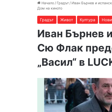
Начало
/
Градът
/
Иван Бърнев и испанск
Дом на киното
Градът
Живот
Култура
Нови
Иван Бърнев и
Сю Флак пред
„Васил“ в LUC