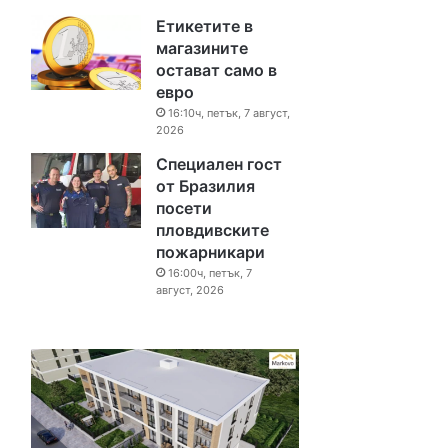
Етикетите в
магазините
остават само в
евро
16:10ч, петък, 7 август,
2026
Специален гост
от Бразилия
посети
пловдивските
пожарникари
16:00ч, петък, 7
август, 2026