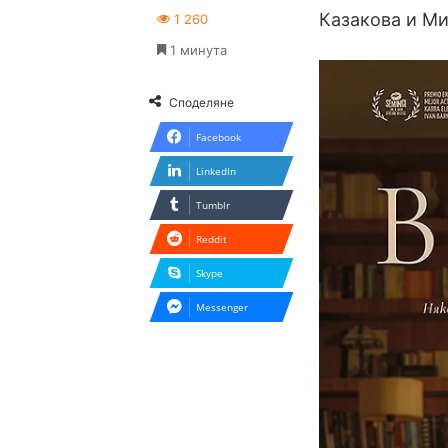
Казакова и М
1 260
1 минута
Споделяне
Facebook
LinkedIn
Tumblr
Reddit
Skype
Messenger