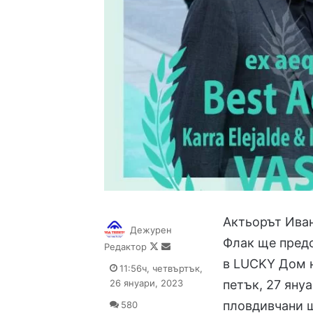
Актьорът Иван
Дежурен
Флак ще предс
Follow
Send
Редактор
on
an
в LUCKY Дом н
11:56ч, четвъртък,
X
email
26 януари, 2023
петък, 27 януа
пловдивчани щ
580