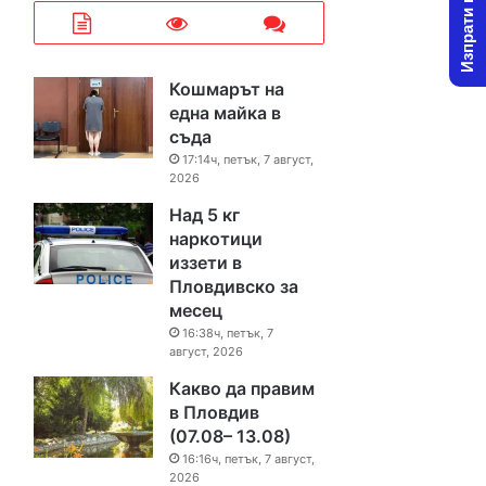
Изпрати новина
Кошмарът на
една майка в
съда
17:14ч, петък, 7 август,
2026
Над 5 кг
наркотици
иззети в
Пловдивско за
месец
16:38ч, петък, 7
август, 2026
Какво да правим
в Пловдив
(07.08– 13.08)
16:16ч, петък, 7 август,
2026