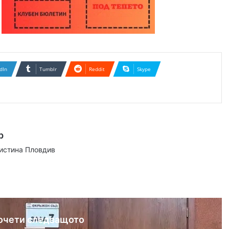
dIn
Tumblr
Reddit
Skype
р
аистина Пловдив
ram
очети следващото