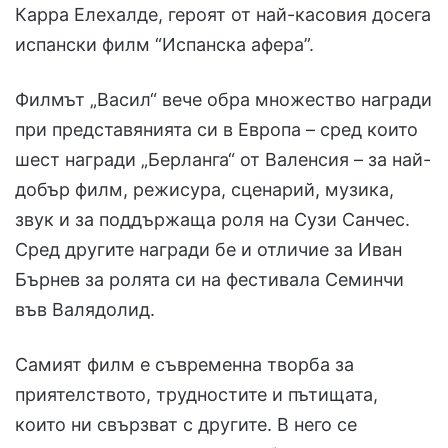
Карра Елехалде, героят от най-касовия досега
испански филм “Испанска афера”.
Филмът „Васил“ вече обра множество награди
при представянията си в Европа – сред които
шест награди „Берланга“ от Валенсия – за най-
добър филм, режисура, сценарий, музика,
звук и за поддържаща роля на Сузи Санчес.
Сред другите награди бе и отличие за Иван
Бърнев за ролята си на фестивала Семинчи
във Валядолид.
Самият филм е съвременна творба за
приятелството, трудностите и пътищата,
които ни свързват с другите. В него се