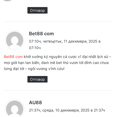
Отговор
к
Bet88 com
а
07:10ч, четвъртък, 11 декември, 2025 в
з
07:10ч
а
Bet88 com
khởi xướng kỷ nguyên cá cược vĩ đại nhất lịch sử –
:
mọi giới hạn tan biến, đam mê bet thủ vươn tới đỉnh cao chưa
từng đạt tới – ngôi vương vĩnh cửu!
Отговор
к
AU88
а
21:37ч, сряда, 10 декември, 2025 в 21:37ч
з