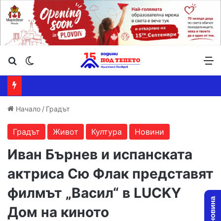
Търсене ...
Switch skin
М
Начало
/
Градът
Градът
Живот
Култура
Новини
Иван Бърнев и испанската
актриса Сю Флак представят
филмът „Васил“ в LUCKY
Дом на киното