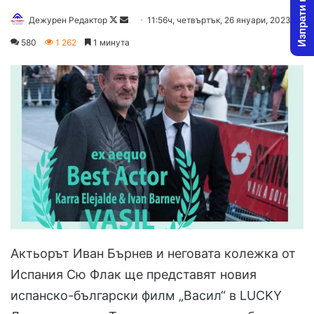
Изпрати новина
Follow
Send
Дежурен Редактор
11:56ч, четвъртък, 26 януари, 2023
on
an
580
1 262
1 минута
X
email
Актьорът Иван Бърнев и неговата колежка от
Испания Сю Флак ще представят новия
испанско-български филм „Васил“ в LUCKY