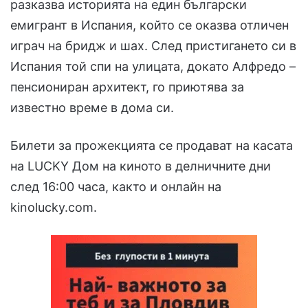
разказва историята на един български
емигрант в Испания, който се оказва отличен
играч на бридж и шах. След пристигането си в
Испания той спи на улицата, докато Алфредо –
пенсиониран архитект, го приютява за
известно време в дома си.
Билети за прожекцията се продават на касата
на LUCKY Дом на киното в делничните дни
след 16:00 часа, както и онлайн на
kinolucky.com.