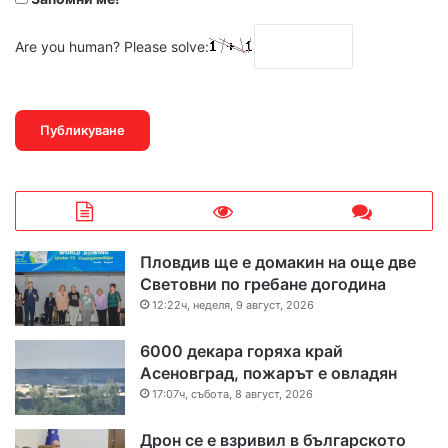
Are you human? Please solve:
Пловдив ще е домакин на още две
Световни по гребане догодина
12:22ч, неделя, 9 август, 2026
6000 декара горяха край
Асеновград, пожарът е овладян
17:07ч, събота, 8 август, 2026
Дрон се е взривил в българското