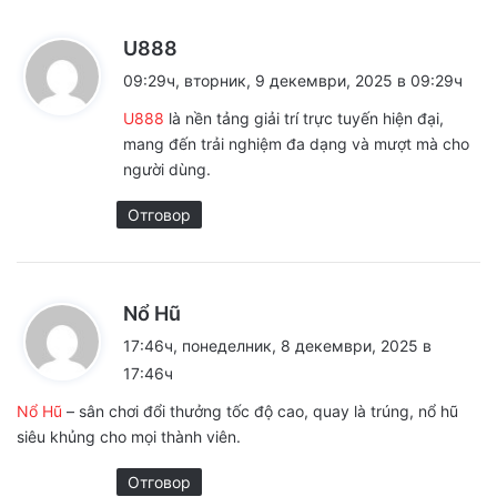
к
U888
а
09:29ч, вторник, 9 декември, 2025 в 09:29ч
з
U888
là nền tảng giải trí trực tuyến hiện đại,
а
mang đến trải nghiệm đa dạng và mượt mà cho
:
người dùng.
Отговор
к
Nổ Hũ
а
17:46ч, понеделник, 8 декември, 2025 в
з
17:46ч
а
Nổ Hũ
– sân chơi đổi thưởng tốc độ cao, quay là trúng, nổ hũ
:
siêu khủng cho mọi thành viên.
Отговор