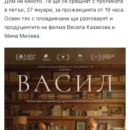
Дом на киното. Те ще се срещнат с публиката
в петък, 27 януари, за прожекцията от 19 часа.
Освен тях с пловдивчани ще разговарят и
продуцентите на филма Весела Казакова и
Мина Милева.