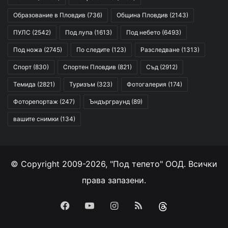
Образование в Пловдив
(736)
Община Пловдив
(2143)
ПУЛС
(2542)
Под лупа
(1613)
Под небето
(6493)
Под ножа
(2745)
По следите
(123)
Разследване
(1313)
Спорт
(830)
Спортен Пловдив
(821)
Съд
(2912)
Темида
(2821)
Туризъм
(323)
Фотогалерия
(174)
Фоторепортаж
(247)
Ъндърграунд
(89)
вашите снимки
(134)
© Copyright 2009-2026, "Под тепето" ООД. Всички
права запазени.
Facebook
YouTube
Instagram
RSS
Threads