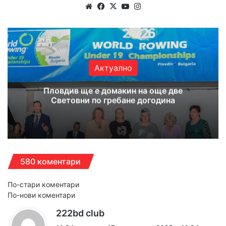
Website
Facebook
X
YouTube
Instagram
Актуално
Пловдив ще е домакин на още две
Световни по гребане догодина
580 коментари
Навигация
По-стари коментари
По-нови коментари
за
к
222bd club
коментарите
а