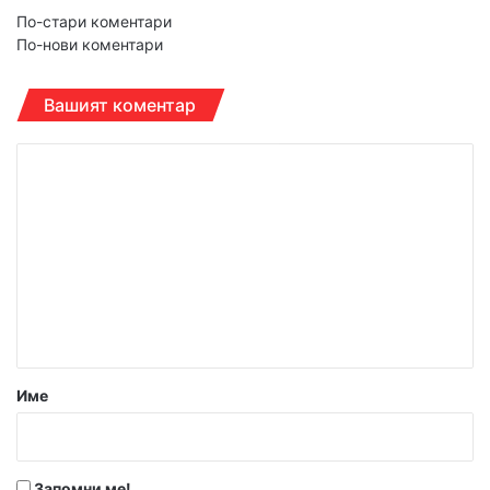
Навигация
По-стари коментари
По-нови коментари
за
коментарите
Вашият коментар
К
о
м
е
н
т
а
р
Име
:
*
Запомни ме!