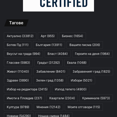
Тагове
Актуално
(33812)
Арт
(955)
Бизнес
(1654)
Ботев Пд
(111)
България
(13911)
Вашите писма
(206)
Вкусът на града
(994)
Власт
(4084)
Героите на деня
(1964)
Гласове
(5983)
Градът
(31292)
Евала
(1068)
Живот
(11040)
Забавление
(8401)
Забравеният град
(1825)
Здраве
(3890)
Зелен град
(1358)
Избори
(5021)
Избор на редактора
(2415)
Изпод тепето
(4900)
Имоти в Пловдив
(237)
Квартали
(2304)
Криминале
(5973)
Култура
(9789)
Мнения
(12142)
Моите отговори
(115)
Новини
(54290)
Нощна смяна
(1484)