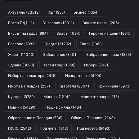
Актуално
(33812)
Арт
(955)
Бизнес
(1654)
Ботев Пд
(111)
България
(13911)
Вашите писма
(206)
Вкусът на града
(994)
Власт
(4084)
Героите на деня
(1964)
Гласове
(5983)
Градът
(31292)
Евала
(1068)
Живот
(11040)
Забавление
(8401)
Забравеният град
(1825)
Здраве
(3890)
Зелен град
(1358)
Избори
(5021)
Избор на редактора
(2415)
Изпод тепето
(4900)
Имоти в Пловдив
(237)
Квартали
(2304)
Криминале
(5973)
Култура
(9789)
Мнения
(12142)
Моите отговори
(115)
Новини
(54290)
Нощна смяна
(1484)
Образование в Пловдив
(736)
Община Пловдив
(2143)
ПУЛС
(2542)
Под лупа
(1613)
Под небето
(6493)
Под ножа
(2745)
По следите
(123)
Разследване
(1313)