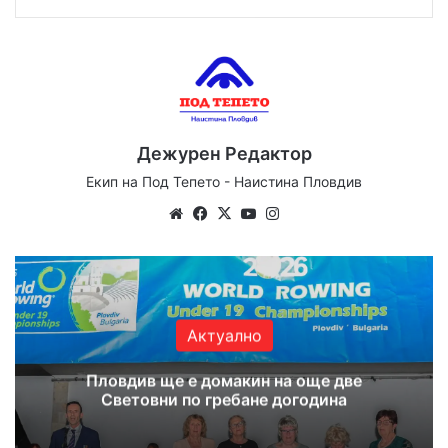
Дежурен Редактор
Екип на Под Тепето - Наистина Пловдив
Website
Facebook
X
YouTube
Instagram
Актуално
Пловдив ще е домакин на още две
Световни по гребане догодина