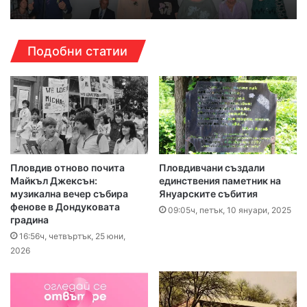
Подобни статии
Пловдив отново почита
Пловдивчани създали
Майкъл Джексън:
единствения паметник на
музикална вечер събира
Януарските събития
фенове в Дондуковата
09:05ч, петък, 10 януари, 2025
градина
16:56ч, четвъртък, 25 юни,
2026