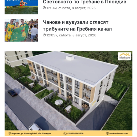
Световното по гребане в Пловдив
12:14ч, събота, 8 август, 2026
Чанове и вувузели огласят
трибуните на Гребния канал
12:05ч, събота, 8 август, 2026