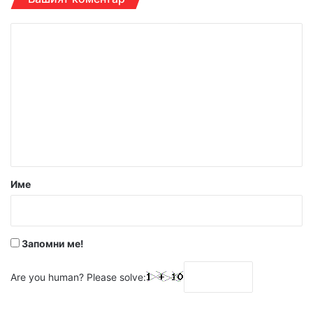
К
о
м
е
н
т
а
р
Име
:
*
Запомни ме!
Are you human? Please solve: