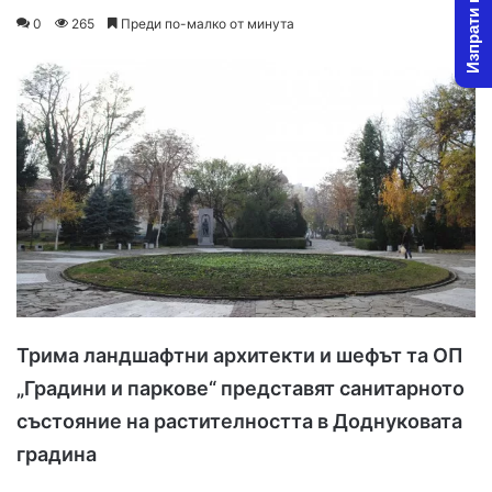
Изпрати новина
on
an
0
265
Преди по-малко от минута
X
email
Трима ландшафтни архитекти и шефът та ОП
„Градини и паркове“ представят санитарното
състояние на растителността в Доднуковата
градина