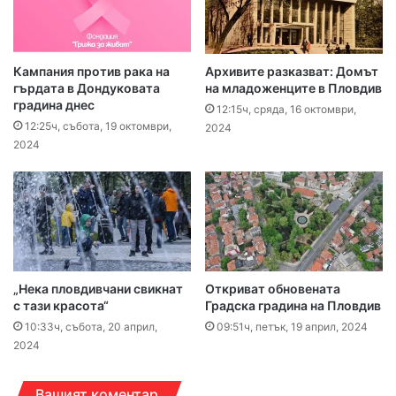
Кампания против рака на
Архивите разказват: Домът
гърдата в Дондуковата
на младоженците в Пловдив
градина днес
12:15ч, сряда, 16 октомври,
12:25ч, събота, 19 октомври,
2024
2024
„Нека пловдивчани свикнат
Откриват обновената
с тази красота“
Градска градина на Пловдив
10:33ч, събота, 20 април,
09:51ч, петък, 19 април, 2024
2024
Вашият коментар