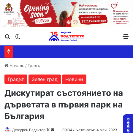
Търсене ...
Switch skin
М
Начало
/
Градът
Градът
Зелен град
Новини
Дискутират състоянието на
дърветата в първия парк на
България
Follow
Send
Дежурен Редактор
09:34ч, четвъртък, 4 май, 2023