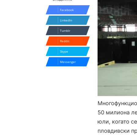
Facebook
LinkedIn
Tumblr
Reddit
Skype
Messenger
Многофункцио
50 милиона ле
юли, когато с
пловдивски пр