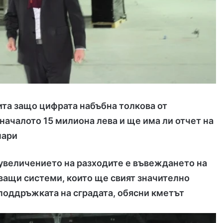
ита защо цифрата набъбна толкова от
началото 15 милиона лева и ще има ли отчет на
пари
 увеличението на разходите е въвеждането на
ващи системи, които ще свият значително
поддръжката на сградата, обясни кметът