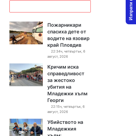
Изпрати новина
Пожарникари
спасиха дете от
водите на язовир
край Пловдив
22:34ч, четвъртък, 6
август, 2026
Кричим иска
справедливост
за жестоко
убития на
Младежки хълм
Георги
22:15ч, четвъртък, 6
август, 2026
Убийството на
Младежкия
хълм: