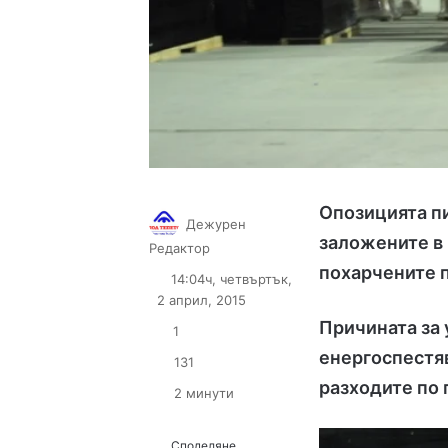
Опозицията п
Дежурен
заложените в 
Follow
Send
Редактор
on
an
похарчените 
14:04ч, четвъртък,
X
email
2 април, 2015
Причината за
1
енергоспестя
131
разходите по 
2 минути
Споделяне