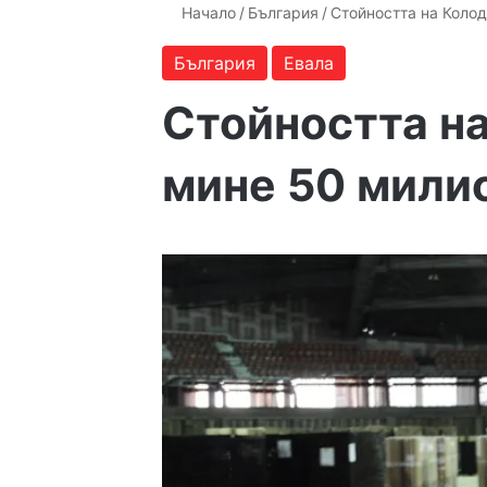
Начало
/
България
/
Стойността на Коло
България
Евала
Стойността н
мине 50 мили