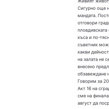
Живият живот 
Сигурно още н
мандата. Пост
отговори град
пловдивската 
къса и по-тяс
съветник мож
какви дейност
на залата не 
внесено предл
обзавеждане н
Говорим за 20
Акт 16 на сгр
сме на финала
август да пос