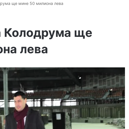
друма ще мине 50 милиона лева
а Колодрума ще
она лева