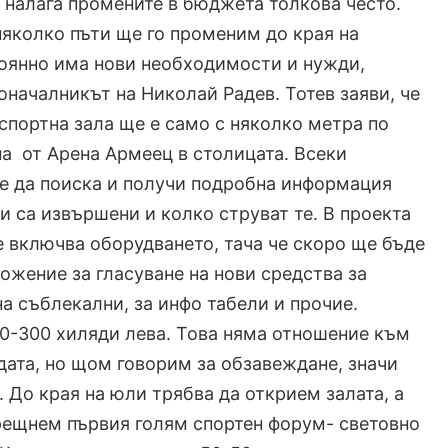
налага промените в бюджета толкова често.
яколко пъти ще го променим до края на
оянно има нови необходимости и нужди,
оначалникът на Николай Радев. Тотев заяви, че
спортна зала ще е само с няколко метра по
на от Арена Армеец в столицата. Всеки
е да поиска и получи подробна информация
и са извършени и колко струват те. В проекта
се включва оборудването, тача че скоро ще бъде
ожение за гласуване на нови средства за
а съблекални, за инфо табели и прочие.
0-300 хиляди лева. Това няма отношение към
адата, но щом говорим за обзавеждане, значи
. До края на юли трябва да открием залата, а
рещнем първия голям спортен форум- световно