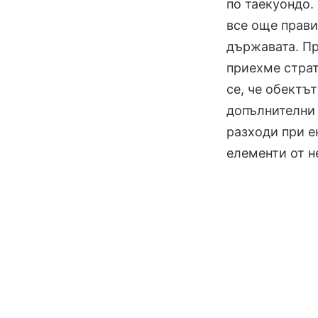
по таекуондо.
все още прави
държавата. Пр
приехме страт
се, че обектъ
допълнителни 
разходи при е
елементи от н