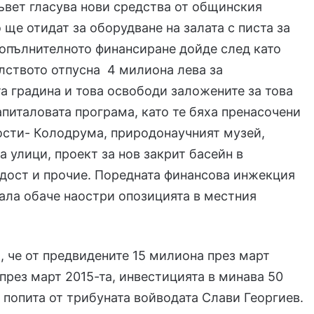
вет гласува нови средства от общинския
 ще отидат за оборудване на залата с писта за
опълнителното финансиране дойде след като
лството отпусна 4 милиона лева за
а градина и това освободи заложените за това
апиталовата програма, като те бяха пренасочени
ости- Колодрума, природонаучният музей,
а улици, проект за нов закрит басейн в
дост и прочие. Поредната финансова инжекция
зала обаче наостри опозицията в местния
а, че от предвидените 15 милиона през март
, през март 2015-та, инвестицията в минава 50
 попита от трибуната войводата Слави Георгиев.