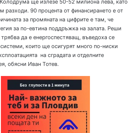
 Колодрума ще излезе 50-52 милиона лева, като
м разходи. 90 процента от финансирането е от
ичината за промяната на цифрите е там, че
егия за по-евтина поддръжка на залата. Реши
т трябва да е енергоспестяващ, въведоха се
системи, които ще осигурят много по-ниски
ксплоатацията на сградата и отделните
ея, обясни Иван Тотев.