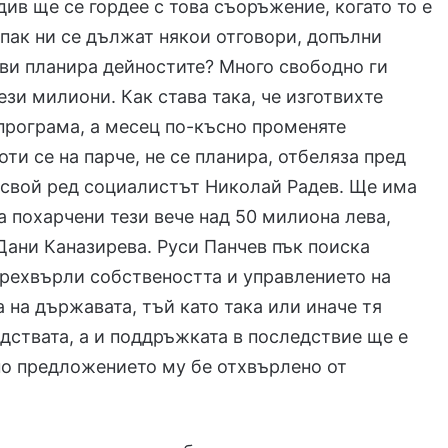
див ще се гордее с това съоръжение, когато то е
е пак ни се дължат някои отговори, допълни
 ви планира дейностите? Много свободно ги
ези милиони. Как става така, че изготвихте
програма, а месец по-късно променяте
ти се на парче, не се планира, отбеляза пред
 свой ред социалистът Николай Радев. Ще има
са похарчени тези вече над 50 милиона лева,
Дани Каназирева. Руси Панчев пък поиска
рехвърли собствеността и управлението на
а на държавата, тъй като така или иначе тя
дствата, а и поддръжката в последствие ще е
но предложението му бе отхвърлено от
.