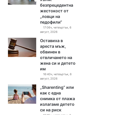
безпрецедентна
жестокост от
„ловци на
педофили“
17:06ч, четвъртък, 6
август, 2026
Оставиха в
ареста мъж,
обвинен в
отвличането на
жена си и детето
им
16:40ч, четвъртък, 6
август, 2026
„Sharenting“ или
как с една
снимка от плажа
излагаме детето
си на риск