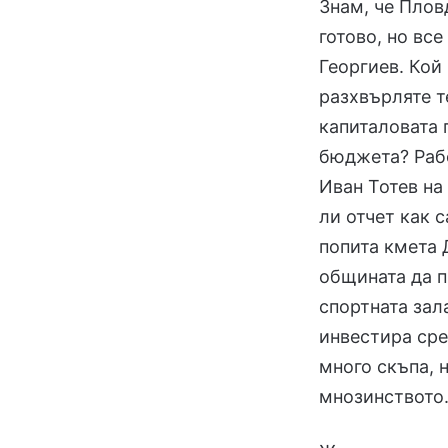
Знам, че Плов
готово, но вс
Георгиев. Кой
разхвърляте т
капиталовата 
бюджета? Рабо
Иван Тотев на
ли отчет как 
попита кмета 
общината да п
спортната зал
инвестира сре
много скъпа, 
мнозинството