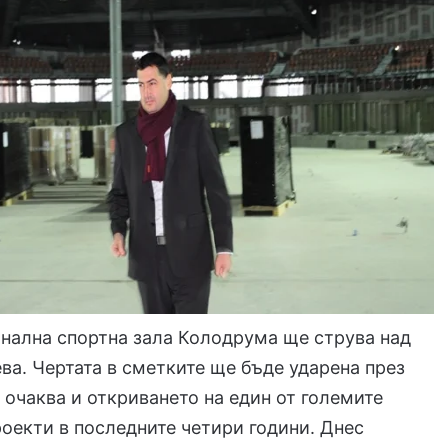
нална спортна зала Колодрума ще струва над
ва. Чертата в сметките ще бъде ударена през
е очаква и откриването на един от големите
оекти в последните четири години. Днес