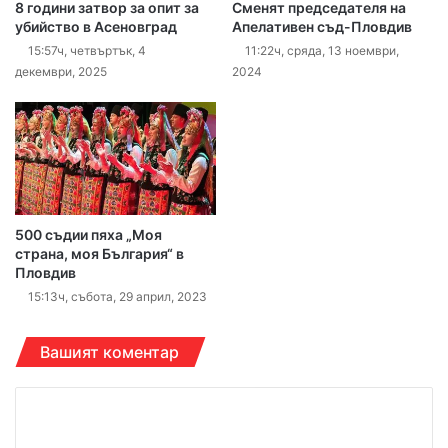
8 години затвор за опит за
Сменят председателя на
убийство в Асеновград
Апелативен съд-Пловдив
15:57ч, четвъртък, 4
11:22ч, сряда, 13 ноември,
декември, 2025
2024
500 съдии пяха „Моя
страна, моя България“ в
Пловдив
15:13ч, събота, 29 април, 2023
Вашият коментар
К
о