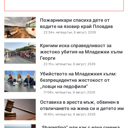
Пожарникари спасиха дете от
водите на язовир край Пловдив
22:34ч, четвъртък, 6 август, 2026
Кричим иска справедливост за
жестоко убития на Младежки хълм
Георги
22:15ч, четвъртък, 6 август, 2026
Убийството на Младежкия хълм:
безпрецедентна жестокост от
„ловци на педофили“
17:06ч, четвъртък, 6 август, 2026
Оставиха в ареста мъж, обвинен в
отвличането на жена си и детето им
16:40ч, четвъртък, 6 август, 2026
„Sharenting“ или как с една снимка