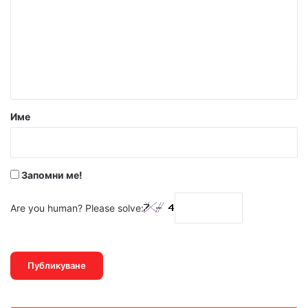
м
е
н
т
а
р
Име
:
*
Запомни ме!
Are you human? Please solve: