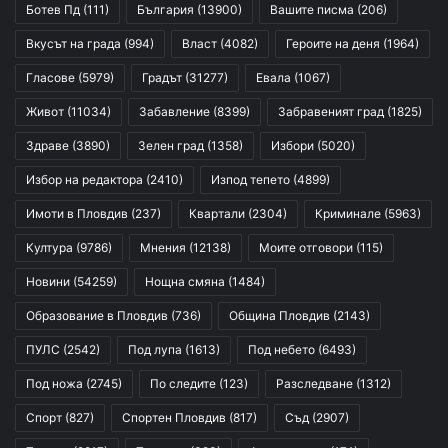
Ботев Пд
(111)
България
(13900)
Вашите писма
(206)
Вкусът на града
(994)
Власт
(4082)
Героите на деня
(1964)
Гласове
(5979)
Градът
(31277)
Евала
(1067)
Живот
(11034)
Забавление
(8399)
Забравеният град
(1825)
Здраве
(3890)
Зелен град
(1358)
Избори
(5020)
Избор на редактора
(2410)
Изпод тепето
(4899)
Имоти в Пловдив
(237)
Квартали
(2304)
Криминале
(5963)
Култура
(9786)
Мнения
(12138)
Моите отговори
(115)
Новини
(54259)
Нощна смяна
(1484)
Образование в Пловдив
(736)
Община Пловдив
(2143)
ПУЛС
(2542)
Под лупа
(1613)
Под небето
(6493)
Под ножа
(2745)
По следите
(123)
Разследване
(1312)
Спорт
(827)
Спортен Пловдив
(817)
Съд
(2907)