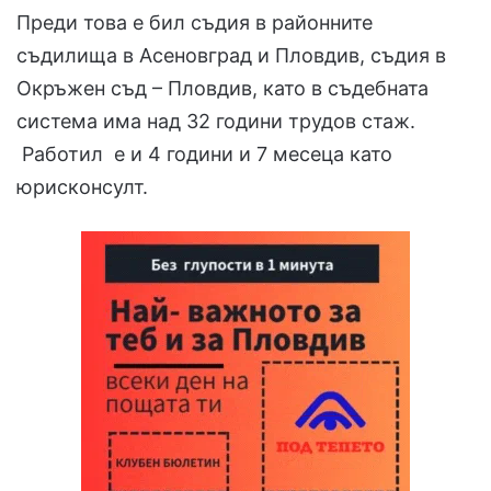
Преди това е бил съдия в районните
съдилища в Асеновград и Пловдив, съдия в
Окръжен съд – Пловдив, като в съдебната
система има над 32 години трудов стаж.
Работил е и 4 години и 7 месеца като
юрисконсулт.