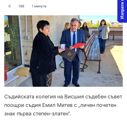
Изпрати новина
on
an
0
199
1 минута
X
email
Съдийската колегия на Висшия съдебен съвет
поощри съдия Емил Митев с „личен почетен
знак първа степен-златен“.