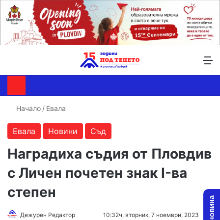
Търсене ...
Switch skin
М
Начало
/
Евала
Евала
Новини
Съд
Наградиха съдия от Пловдив
с Личен почетен знак I-ва
степен
Follow
Send
Дежурен Редактор
10:32ч, вторник, 7 ноември, 2023