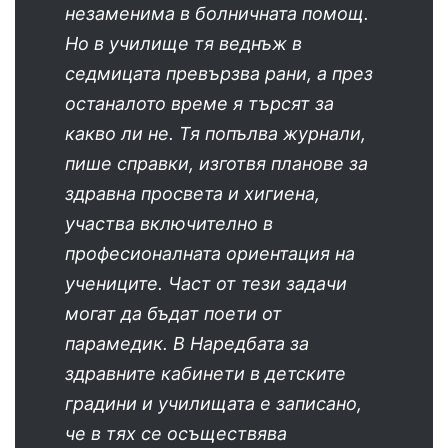
незаменима в болничната помощ.
Но в училище тя веднъж в
седмицата превързва рани, а през
останалото време я търсят за
какво ли не. Тя попълва журнали,
пише справки, изготвя планове за
здравна просвета и хигиена,
участва включително в
професионалната ориентация на
учениците. Част от тези задачи
могат да бъдат поети от
парамедик. В Наредбата за
здравните кабинети в детските
градини и училищата е записано,
че в тях се осъществява