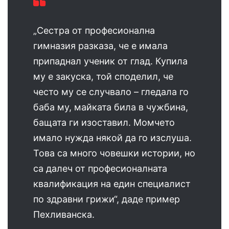
„Сестра от професионална
гимназия разказа, че е имала
припаднал ученик от глад. Купила
му е закуска, той споделил, че
често му се случвало – гледала го
баба му, майката била в чужбина,
бащата ги изоставил. Момчето
имало нужда някой да го изслуша.
Това са много човешки истории, но
са далеч от професионалната
квалификация на един специалист
по здравни грижи“, даде пример
Пехливанска.