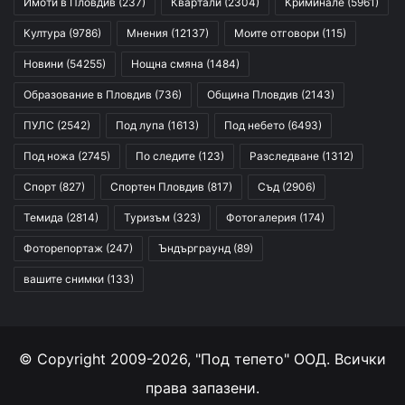
Имоти в Пловдив
(237)
Квартали
(2304)
Криминале
(5961)
Култура
(9786)
Мнения
(12137)
Моите отговори
(115)
Новини
(54255)
Нощна смяна
(1484)
Образование в Пловдив
(736)
Община Пловдив
(2143)
ПУЛС
(2542)
Под лупа
(1613)
Под небето
(6493)
Под ножа
(2745)
По следите
(123)
Разследване
(1312)
Спорт
(827)
Спортен Пловдив
(817)
Съд
(2906)
Темида
(2814)
Туризъм
(323)
Фотогалерия
(174)
Фоторепортаж
(247)
Ъндърграунд
(89)
вашите снимки
(133)
© Copyright 2009-2026, "Под тепето" ООД. Всички
права запазени.