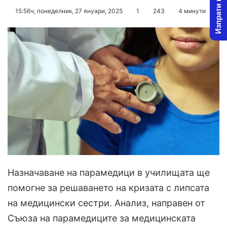
Изпрати новина
on
an
15:56ч, понеделник, 27 януари, 2025
1
243
4 минути
X
email
Назначаване на парамедици в училищата ще
помогне за решаването на кризата с липсата
на медицински сестри. Анализ, направен от
Съюза на парамедиците за медицинската