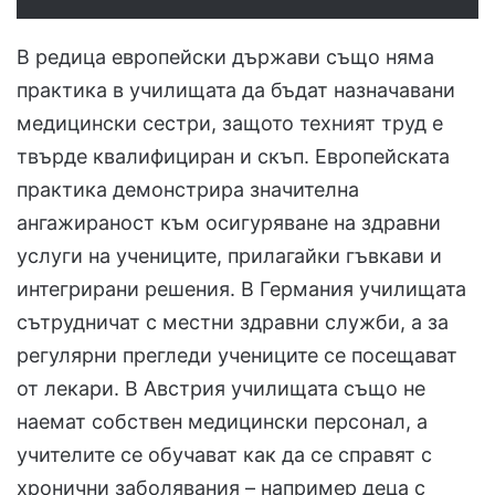
В редица европейски държави също няма
практика в училищата да бъдат назначавани
медицински сестри, защото техният труд е
твърде квалифициран и скъп. Европейската
практика демонстрира значителна
ангажираност към осигуряване на здравни
услуги на учениците, прилагайки гъвкави и
интегрирани решения. В Германия училищата
сътрудничат с местни здравни служби, а за
регулярни прегледи учениците се посещават
от лекари. В Австрия училищата също не
наемат собствен медицински персонал, а
учителите се обучават как да се справят с
хронични заболявания – например деца с