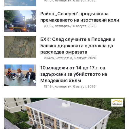
16:10ч, четвъртък, 6 август, 2026
Район „Северен“ продължава
премахването на изоставени коли
16:10ч, четвъртък, 6 август, 2026
БХК: След случаите в Пловдив и
Банско държавата е длъжна да
разследва омразата
15:42ч, четвъртък, 6 август, 2026
10 младежи от 14 до 17 г. са
задържани за убийството на
Младежкия хълм
15:18ч, четвъртък, 6 август, 2026