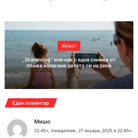
Website
Facebook
X
YouTube
Instagram
Живот
„Sharenting“ или как с една снимка от
плажа излагаме детето си на риск
Един коментар
к
Мишо
а
22:45ч, понеделник, 27 януари, 2025 в 22:45ч
з