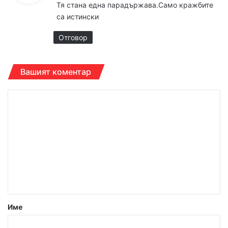
Тя стана една парадържава.Само кражбите
а
са истински
:
Отговор
Вашият коментар
К
о
м
е
н
т
а
р
Име
: