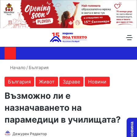
Търсене ...
Switch skin
М
Начало
/
България
България
Живот
Здраве
Новини
Възможно ли е
назначаването на
парамедици в училищата?
Follow
Send
Дежурен Редактор