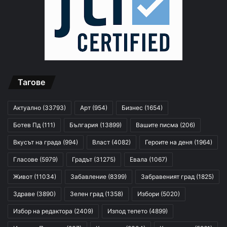
Тагове
Актуално
(33793)
Арт
(954)
Бизнес
(1654)
Ботев Пд
(111)
България
(13899)
Вашите писма
(206)
Вкусът на града
(994)
Власт
(4082)
Героите на деня
(1964)
Гласове
(5979)
Градът
(31275)
Евала
(1067)
Живот
(11034)
Забавление
(8399)
Забравеният град
(1825)
Здраве
(3890)
Зелен град
(1358)
Избори
(5020)
Избор на редактора
(2409)
Изпод тепето
(4899)