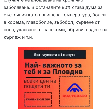
заболяване. В останалите 80% става дума за
състояния като повишена температура, болки
в корема, главоболие, зъбобол, кървене от
носа, ухапване от насекоми, обриви, вадене на
кърлеж и т.н.