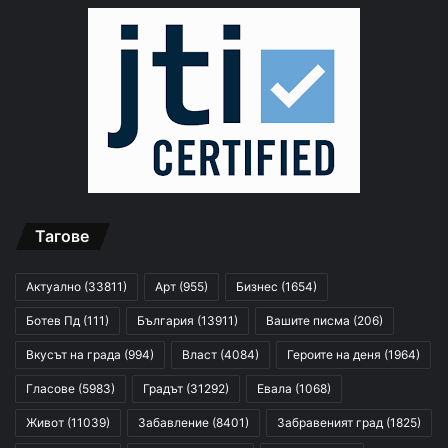
Тагове
Актуално
(33811)
Арт
(955)
Бизнес
(1654)
Ботев Пд
(111)
България
(13911)
Вашите писма
(206)
Вкусът на града
(994)
Власт
(4084)
Героите на деня
(1964)
Гласове
(5983)
Градът
(31292)
Евала
(1068)
Живот
(11039)
Забавление
(8401)
Забравеният град
(1825)