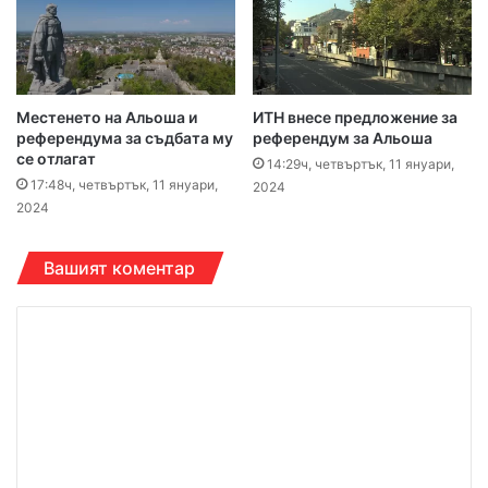
Местенето на Альоша и
ИТН внесе предложение за
референдума за съдбата му
референдум за Альоша
се отлагат
14:29ч, четвъртък, 11 януари,
17:48ч, четвъртък, 11 януари,
2024
2024
Вашият коментар
К
о
м
е
н
т