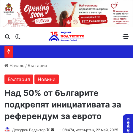
Търсене ...
Switch skin
М
Начало
/
България
България
Новини
Над 50% от българите
подкрепят инициативата за
референдум за еврото
Follow
Send
Дежурен Редактор
08:47ч, четвъртък, 22 май, 2025