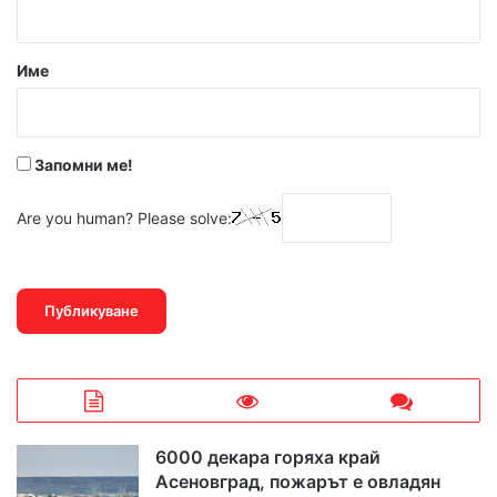
а
р
Име
:
*
Запомни ме!
Are you human? Please solve:
6000 декара горяха край
Асеновград, пожарът е овладян