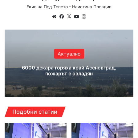
Екип на Под Тепето - Наистина Пловдив
Website
Facebook
X
YouTube
Instagram
Актуално
6000 декара горяха край Асеновград,
пожарът е овладян
Подобни статии