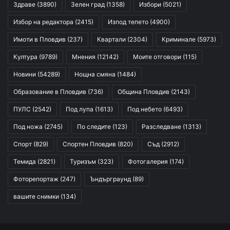
Здраве
(3890)
Зелен град
(1358)
Избори
(5021)
Избор на редактора
(2415)
Изпод тепето
(4900)
Имоти в Пловдив
(237)
Квартали
(2304)
Криминале
(5973)
Култура
(9789)
Мнения
(12142)
Моите отговори
(115)
Новини
(54289)
Нощна смяна
(1484)
Образование в Пловдив
(736)
Община Пловдив
(2143)
ПУЛС
(2542)
Под лупа
(1613)
Под небето
(6493)
Под ножа
(2745)
По следите
(123)
Разследване
(1313)
Спорт
(829)
Спортен Пловдив
(820)
Съд
(2912)
Темида
(2821)
Туризъм
(323)
Фотогалерия
(174)
Фоторепортаж
(247)
Ъндърграунд
(89)
вашите снимки
(134)