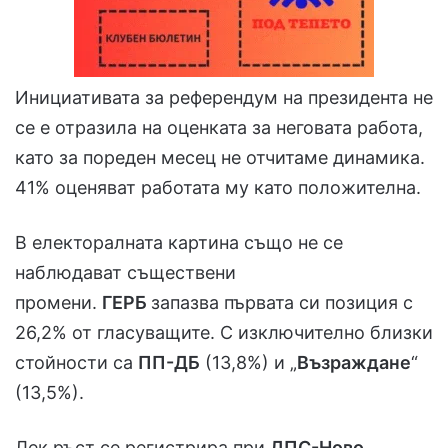
Инициативата за референдум на президента не
се е отразила на оценката за неговата работа,
като за пореден месец не отчитаме динамика.
41% оценяват работата му като положителна.
В електоралната картина също не се
наблюдават съществени
промени.
ГЕРБ
запазва първата си позиция с
26,2% от гласуващите. С изключително близки
стойности са
ПП-ДБ
(13,8%) и „
Възраждане
“
(13,5%).
Лек ръст се регистрира при
ДПС-Ново