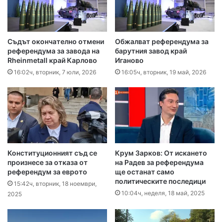
Съдът окончателно отмени
Обжалват референдума за
референдума за завода на
барутния завод край
Rheinmetall край Карлово
Иганово
16:02ч, вторник, 7 юли, 2026
16:05ч, вторник, 19 май, 2026
Конституционният съд се
Крум Зарков: От искането
произнесе за отказа от
на Радев за референдума
референдум за еврото
ще останат само
политическите последици
15:42ч, вторник, 18 ноември,
10:04ч, неделя, 18 май, 2025
2025