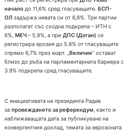
начало
до 11,6% сред гласуващите.
БСП-
ОЛ
задържа нивата си от 6,8%. Три партии
разполагат със сходна подкрепа – ИТН с
6%,
МЕЧ
– 5,9%, а при
ДПС (Доган)
се
регистрира ерозия до 5.8% от гласуващите
спрямо 6,7% през март. „
Величие
“ остават
близо до ръба на парламентарната бариера с
3.9% подкрепа сред гласуващите.
С инициативата на президента Радев
за
провеждането за референдум
, както и
наближаващата дата за публикуване на
конвергентния доклад, темата за еврозоната