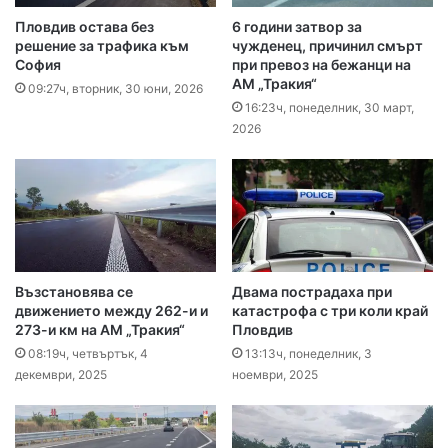
Пловдив остава без
6 години затвор за
решение за трафика към
чужденец, причинил смърт
София
при превоз на бежанци на
АМ „Тракия“
09:27ч, вторник, 30 юни, 2026
16:23ч, понеделник, 30 март,
2026
Възстановява се
Двама пострадаха при
движението между 262-и и
катастрофа с три коли край
273-и км на АМ „Тракия“
Пловдив
08:19ч, четвъртък, 4
13:13ч, понеделник, 3
декември, 2025
ноември, 2025