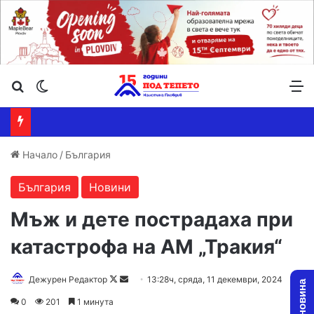
Търсене ...
Switch skin
М
Начало
/
България
България
Новини
Мъж и дете пострадаха при
катастрофа на АМ „Тракия“
Follow
Send
Дежурен Редактор
13:28ч, сряда, 11 декември, 2024
on
an
0
201
1 минута
X
email