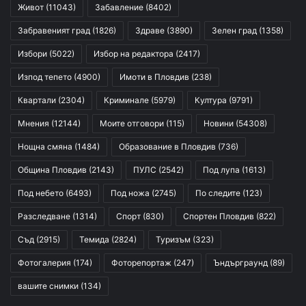
Живот
(11043)
Забавление
(8402)
Забравеният град
(1826)
Здраве
(3890)
Зелен град
(1358)
Избори
(5022)
Избор на редактора
(2417)
Изпод тепето
(4900)
Имоти в Пловдив
(238)
Квартали
(2304)
Криминале
(5979)
Култура
(9791)
Мнения
(12144)
Моите отговори
(115)
Новини
(54308)
Нощна смяна
(1484)
Образование в Пловдив
(736)
Община Пловдив
(2143)
ПУЛС
(2542)
Под лупа
(1613)
Под небето
(6493)
Под ножа
(2745)
По следите
(123)
Разследване
(1314)
Спорт
(830)
Спортен Пловдив
(822)
Съд
(2915)
Темида
(2824)
Туризъм
(323)
Фотогалерия
(174)
Фоторепортаж
(247)
Ъндърграунд
(89)
вашите снимки
(134)