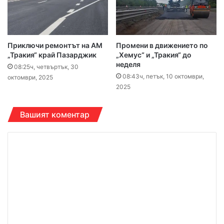
Приключи ремонтът на АМ
Промени в движението по
„Тракия“ край Пазарджик
„Хемус“ и „Тракия“ до
неделя
08:25ч, четвъртък, 30
08:43ч, петък, 10 октомври,
октомври, 2025
2025
Вашият коментар
К
о
м
е
н
т