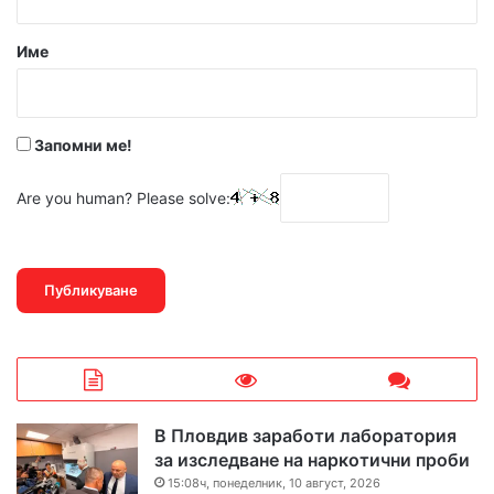
а
р
Име
:
*
Запомни ме!
Are you human? Please solve:
В Пловдив заработи лаборатория
за изследване на наркотични проби
15:08ч, понеделник, 10 август, 2026