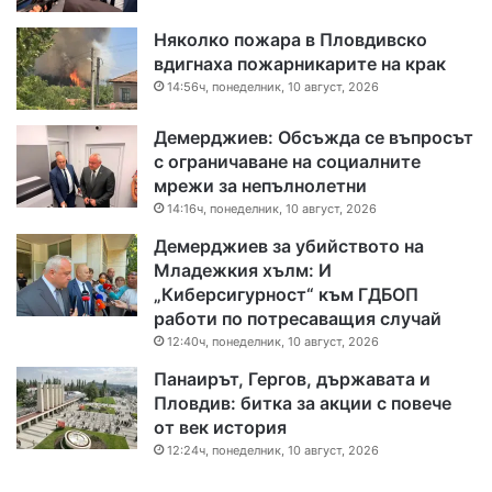
Няколко пожара в Пловдивско
вдигнаха пожарникарите на крак
14:56ч, понеделник, 10 август, 2026
Демерджиев: Обсъжда се въпросът
с ограничаване на социалните
мрежи за непълнолетни
14:16ч, понеделник, 10 август, 2026
Демерджиев за убийството на
Младежкия хълм: И
„Киберсигурност“ към ГДБОП
работи по потресаващия случай
12:40ч, понеделник, 10 август, 2026
Панаирът, Гергов, държавата и
Пловдив: битка за акции с повече
от век история
12:24ч, понеделник, 10 август, 2026