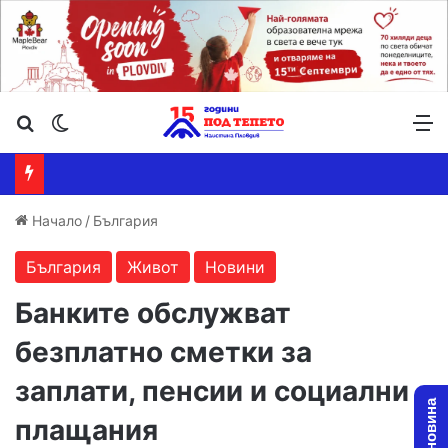
Търсене ...
Switch skin
М
Начало
/
България
България
Живот
Новини
Банките обслужват
безплатно сметки за
заплати, пенсии и социални
плащания