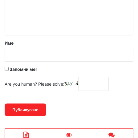
е
н
т
а
р
Име
:
*
Запомни ме!
Are you human? Please solve: