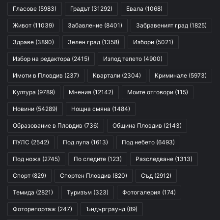
Гласове
(5983)
Градът
(31292)
Евала
(1068)
Живот
(11039)
Забавление
(8401)
Забравеният град
(1825)
Здраве
(3890)
Зелен град
(1358)
Избори
(5021)
Избор на редактора
(2415)
Изпод тепето
(4900)
Имоти в Пловдив
(237)
Квартали
(2304)
Криминале
(5973)
Култура
(9789)
Мнения
(12142)
Моите отговори
(115)
Новини
(54289)
Нощна смяна
(1484)
Образование в Пловдив
(736)
Община Пловдив
(2143)
ПУЛС
(2542)
Под лупа
(1613)
Под небето
(6493)
Под ножа
(2745)
По следите
(123)
Разследване
(1313)
Спорт
(829)
Спортен Пловдив
(820)
Съд
(2912)
Темида
(2821)
Туризъм
(323)
Фотогалерия
(174)
Фоторепортаж
(247)
Ъндърграунд
(89)