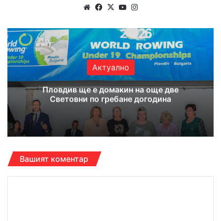
Website
Facebook
X
YouTube
Instagram
Актуално
Пловдив ще е домакин на още две
Световни по гребане догодина
Вашият коментар
К
о
м