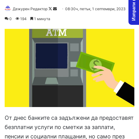
Изпрати новина
Follow
Send
Дежурен Редактор
08:30ч, петък, 1 септември, 2023
on
an
0
194
1 минута
X
email
От днес банките са задължени да предоставят
безплатни услуги по сметки за заплати,
пенсии и социални плащания, но само през