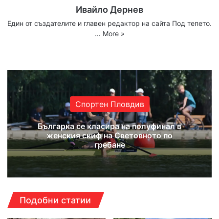
Ивайло Дернев
Един от създателите и главен редактор на сайта Под тепето.
…
More »
Website
Facebook
X
YouTube
Instagram
Спортен Пловдив
Българка се класира на полуфинал в
женския скиф на Световното по
гребане
Подобни статии