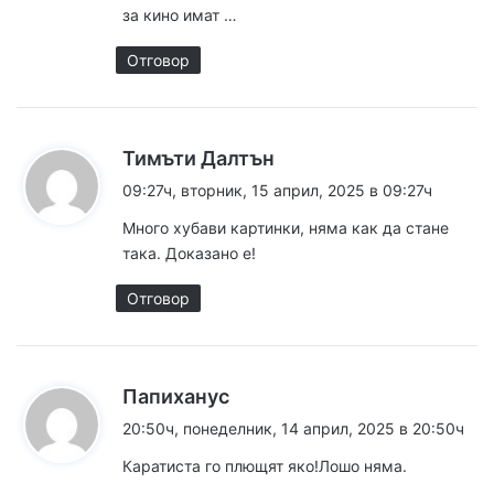
за кино имат …
:
Отговор
к
Тимъти Далтън
а
09:27ч, вторник, 15 април, 2025 в 09:27ч
з
Много хубави картинки, няма как да стане
а
така. Доказано е!
:
Отговор
к
Папиханус
а
20:50ч, понеделник, 14 април, 2025 в 20:50ч
з
Каратиста го плющят яко!Лошо няма.
а