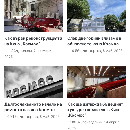
Как върви реконструкцията
След две години влизаме в
на Кино „Космос“
обновеното кино Космос
11:23ч, неделя, 2 ноември,
10:56ч, четвъртък, 8 май, 2025
2025
Дългоочакваното начало на
Как ще изглежда бъдещият
ремонта на кино Космос
културен комплекс в Кино
„Космос“
09:15ч, четвъртък, 8 май, 2025
18:16ч, понеделник, 14 април,
2025