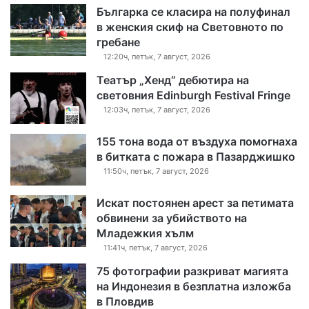
Българка се класира на полуфинал
в женския скиф на Световното по
гребане
12:20ч, петък, 7 август, 2026
Театър „Хенд“ дебютира на
световния Edinburgh Festival Fringe
12:03ч, петък, 7 август, 2026
155 тона вода от въздуха помогнаха
в битката с пожара в Пазарджишко
11:50ч, петък, 7 август, 2026
Искат постоянен арест за петимата
обвинени за убийството на
Младежкия хълм
11:41ч, петък, 7 август, 2026
75 фотографии разкриват магията
на Индонезия в безплатна изложба
в Пловдив