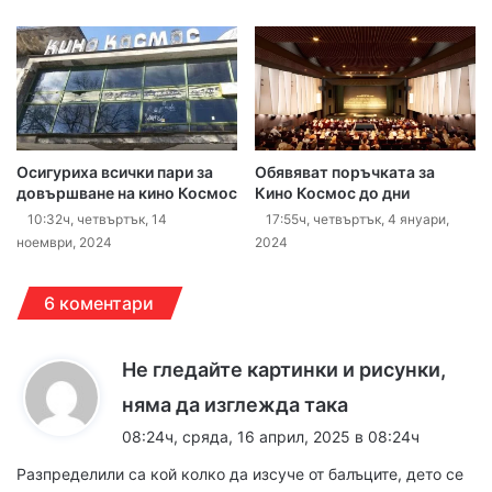
Осигуриха всички пари за
Обявяват поръчката за
довършване на кино Космос
Кино Космос до дни
10:32ч, четвъртък, 14
17:55ч, четвъртък, 4 януари,
ноември, 2024
2024
6 коментари
Не гледайте картинки и рисунки,
к
няма да изглежда така
а
08:24ч, сряда, 16 април, 2025 в 08:24ч
з
Разпределили са кой колко да изсуче от балъците, дето се
а