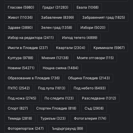
Гласове
(5980)
Градът
(31283)
Евала
(1068)
Живот
(11036)
Забавление
(8399)
Забравеният град
(1825)
Здраве
(3890)
Зелен град
(1358)
Избори
(5020)
Избор на редактора
(2411)
Изпод тепето
(4899)
Имоти в Пловдив
(237)
Квартали
(2304)
Криминале
(5967)
Култура
(9788)
Мнения
(12138)
Моите отговори
(115)
Новини
(54271)
Нощна смяна
(1484)
Образование в Пловдив
(736)
Община Пловдив
(2143)
ПУЛС
(2542)
Под лупа
(1613)
Под небето
(6493)
Под ножа
(2745)
По следите
(123)
Разследване
(1312)
Спорт
(827)
Спортен Пловдив
(818)
Съд
(2908)
Темида
(2818)
Туризъм
(323)
Фотогалерия
(174)
Фоторепортаж
(247)
Ъндърграунд
(89)