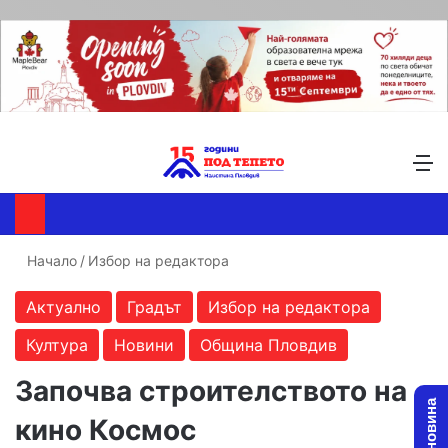
Търсене ...
Switch skin
М
Начало
/
Избор на редактора
Актуално
Градът
Избор на редактора
Култура
Новини
Община Пловдив
Започва строителството на
кино Космос