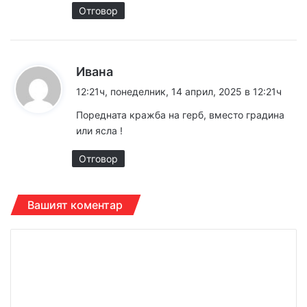
:
Отговор
к
Ивана
а
12:21ч, понеделник, 14 април, 2025 в 12:21ч
з
Поредната кражба на герб, вместо градина
а
или ясла !
:
Отговор
Вашият коментар
К
о
м
е