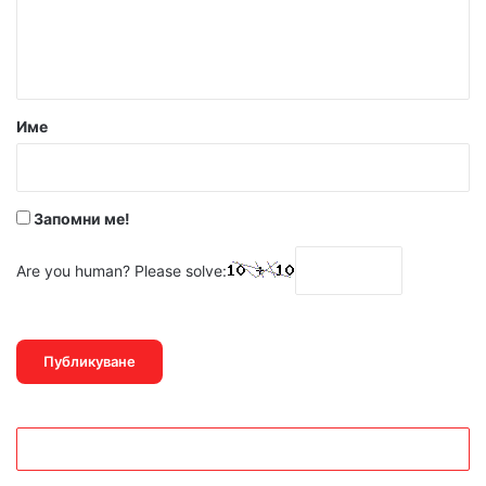
н
т
а
р
Име
:
*
Запомни ме!
Are you human? Please solve: