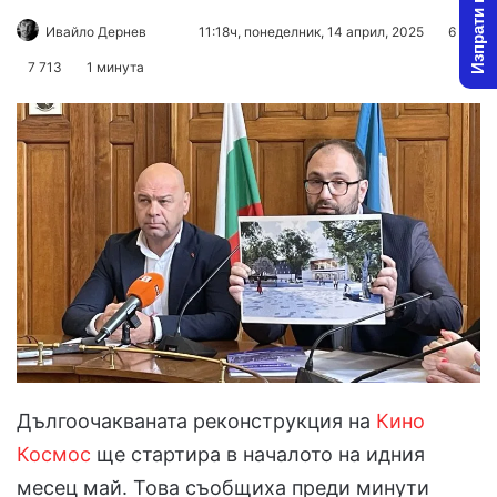
Изпрати новина
Follow
Send
Ивайло Дернев
11:18ч, понеделник, 14 април, 2025
6
on
an
7 713
1 минута
X
email
Дългоочакваната реконструкция на
Кино
Космос
ще стартира в началото на идния
месец май. Това съобщиха преди минути