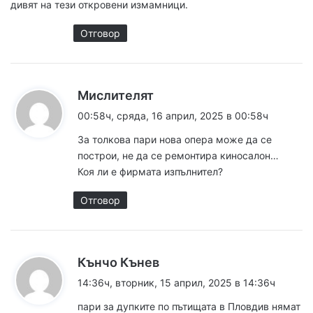
дивят на тези откровени измамници.
:
Отговор
к
Мислителят
а
00:58ч, сряда, 16 април, 2025 в 00:58ч
з
За толкова пари нова опера може да се
а
построи, не да се ремонтира киносалон…
:
Коя ли е фирмата изпълнител?
Отговор
к
Кънчо Кънев
а
14:36ч, вторник, 15 април, 2025 в 14:36ч
з
пари за дупките по пътищата в Пловдив нямат
а