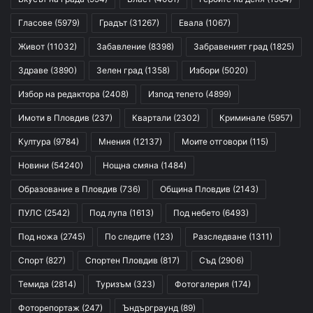
Гласове
(5979)
Градът
(31267)
Евала
(1067)
Живот
(11032)
Забавление
(8398)
Забравеният град
(1825)
Здраве
(3890)
Зелен град
(1358)
Избори
(5020)
Избор на редактора
(2408)
Изпод тепето
(4899)
Имоти в Пловдив
(237)
Квартали
(2302)
Криминале
(5957)
Култура
(9784)
Мнения
(12137)
Моите отговори
(115)
Новини
(54240)
Нощна смяна
(1484)
Образование в Пловдив
(736)
Община Пловдив
(2143)
ПУЛС
(2542)
Под лупа
(1613)
Под небето
(6493)
Под ножа
(2745)
По следите
(123)
Разследване
(1311)
Спорт
(827)
Спортен Пловдив
(817)
Съд
(2906)
Темида
(2814)
Туризъм
(323)
Фотогалерия
(174)
Фоторепортаж
(247)
Ъндърграунд
(89)