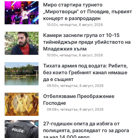
Миро стартира турнето
„Миротворци“ от Пловдив, първият
концерт е разпродаден
10:02ч, четвъртък, 6 август, 2026
Камери заснели група от 10-15
тийнейджъри преди убийството на
Младежкия хълм
10:00ч, четвъртък, 6 август, 2026
Тихата армия под водата: Рибите,
без които Гребният канал нямаше
да е същият
09:50ч, четвъртък, 6 август, 2026
Отбелязваме Преображение
Господне
09:08ч, четвъртък, 6 август, 2026
27-годишен опита да избяга от
полицията, разследват го за дрога
за над 14 000 евро