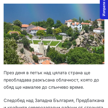
Изпрати новина
През деня в петък над цялата страна ще
преобладава разкъсана облачност, която до
обяд ще намалее до слънчево време.
Следобед над Западна България, Предбалкана
и крайните северозападни райони от страната