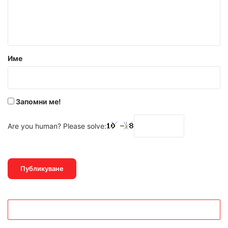
н
т
а
р
Име
:
*
Запомни ме!
Are you human? Please solve: