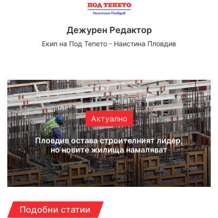
Дежурен Редактор
Екип на Под Тепето - Наистина Пловдив
Website
Facebook
X
YouTube
Instagram
Актуално
Пловдив остава строителният лидер,
но новите жилища намаляват
Подобни статии