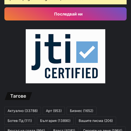
Последвай ни
Тагове
Актуално
(33788)
Арт
(953)
Бизнес
(1652)
Ботев Пд
(111)
България
(13890)
Вашите писма
(206)
Вкусът на града
(994)
Власт
(4081)
Героите на деня
(1964)