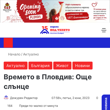
Търсене ...
Switch skin
М
Начало
/
Актуално
Актуално
България
Живот
Новини
Времето в Пловдив: Още
слънце
Follow
Send
Дежурен Редактор
07:56ч, петък, 2 юни, 2023
0
on
an
164
Преди по-малко от минута
X
email