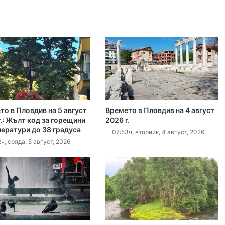
густ, 2026
Кричим иска справедливост за жестоко убития на Младежки хълм Георги
густ, 2026
Убийството на Младежкия хълм: безпрецедентна жестокост от „ловци на педофили“
то в Пловдив на 5 август
Времето в Пловдив на 4 август
густ, 2026
.: Жълт код за горещини
2026 г.
ператури до 38 градуса
Оставиха в ареста мъж, обвинен в отвличането на жена си и детето им
07:53ч, вторник, 4 август, 2026
ч, сряда, 5 август, 2026
густ, 2026
„Sharenting“ или как с една снимка от плажа излагаме детето си на риск