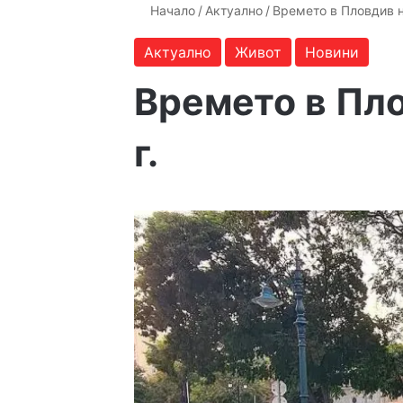
Начало
/
Актуално
/
Времето в Пловдив н
Актуално
Живот
Новини
Времето в Пло
г.