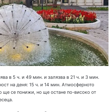
ва в 5 ч. и 49 мин. и залязва в 21 ч. и 3 мин.
ст на деня: 15 ч. и 14 мин. Атмосферното
о ще се понижи, но ще остане по-високо от
есеца.