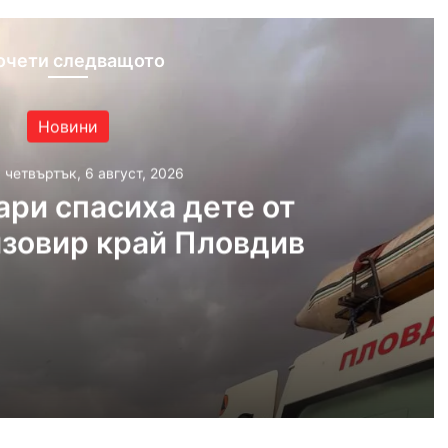
очети следващото
Новини
, четвъртък, 6 август, 2026
ри спасиха дете от
язовир край Пловдив
густ, 2026
Пожарникари спасиха дете от водите на язовир край Пловдив