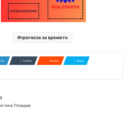
прогноза за времето
edIn
Tumblr
Reddit
Skype
р
аистина Пловдив
ram