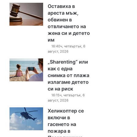
Оставиха в
ареста мъж,
обвинен в
отвличането на
жена си и детето
им
16:40ч, четвъртък, 6
август, 2026
„Sharenting“ или
как с една
снимка от плажа
излагаме детето
си на риск
16:15ч, четвъртък, 6
август, 2026
Хеликоптер се
включи в
гасенето на
пожара в