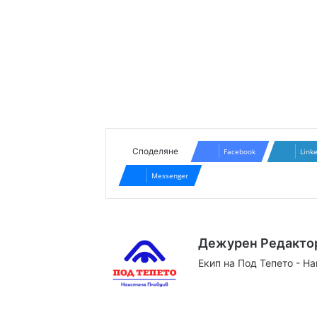
Споделяне
Facebook
Link
Messenger
Дежурен Редакто
Екип на Под Тепето - Н
Website
Facebook
X
YouTube
Instag