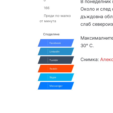
0
В понеделник 
166
Около и след 
Преди по-малко
дъждовна обл
от минута
слаб североиз
Споделяне
Максималните
Facebook
30° С.
LinkedIn
Снимка:
Алек
Tumblr
Reddit
Skype
Messenger