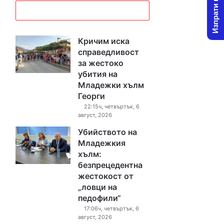
Изпрати новина
Кричим иска
справедливост
за жестоко
убития на
Младежки хълм
Георги
22:15ч, четвъртък, 6
август, 2026
Убийството на
Младежкия
хълм:
безпрецедентна
жестокост от
„ловци на
педофили“
17:06ч, четвъртък, 6
август, 2026