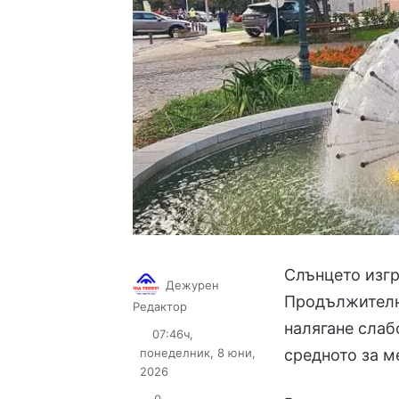
Слънцето изгря
Дежурен
Продължително
Follow
Send
Редактор
on
an
налягане слаб
07:46ч,
X
email
понеделник, 8 юни,
средното за м
2026