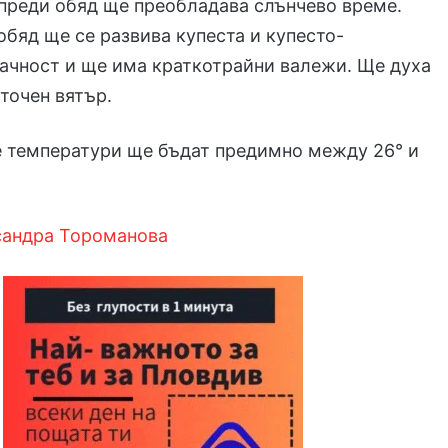
преди обяд ще преобладава слънчево време.
обяд ще се развива купеста и купесто-
ачност и ще има краткотрайни валежи. Ще духа
точен вятър.
 температури ще бъдат предимно между 26° и
сандра Тороманова