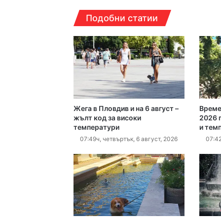
22:15ч, четвъртък, 6 ав
Подобни статии
17:06ч, четвъртък, 6 ав
Жега в Пловдив и на 6 август –
Време
16:40ч, четвъртък, 6 ав
жълт код за високи
2026 г
температури
и тем
07:49ч, четвъртък, 6 август, 2026
07:42
16:15ч, четвъртък, 6 ав