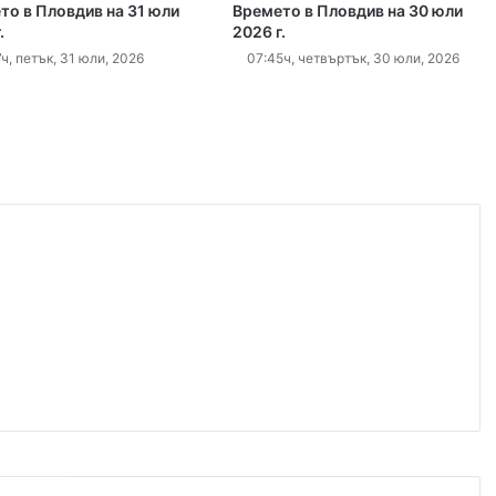
густ, 2026
то в Пловдив на 31 юли
Времето в Пловдив на 30 юли
.
2026 г.
Хеликоптер се включи в гасенето на пожара в Пазарджишко
ч, петък, 31 юли, 2026
07:45ч, четвъртък, 30 юли, 2026
густ, 2026
Район „Северен“ продължава премахването на изоставени коли
густ, 2026
БХК: След случаите в Пловдив и Банско държавата е длъжна да разследва омразата
густ, 2026
10 младежи от 14 до 17 г. са задържани за убийството на Младежкия хълм
густ, 2026