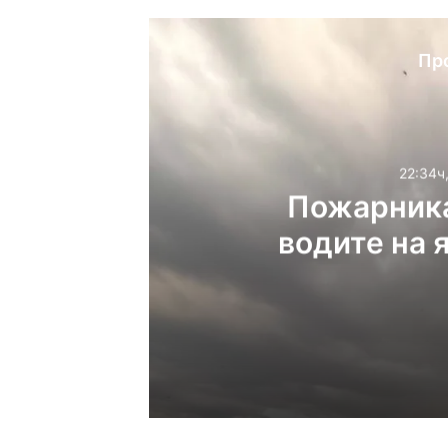
Пр
22:34ч
Пожарника
водите на 
22:34ч, четвъртък, 6 ав