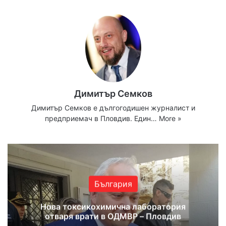
Димитър Семков
Димитър Семков е дългогодишен журналист и
предприемач в Пловдив. Един…
More »
България
Нова токсикохимична лаборатория
отваря врати в ОДМВР – Пловдив