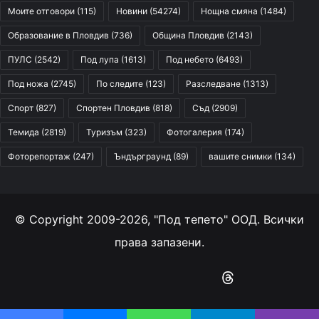
Моите отговори
(115)
Новини
(54274)
Нощна смяна
(1484)
Образование в Пловдив
(736)
Община Пловдив
(2143)
ПУЛС
(2542)
Под лупа
(1613)
Под небето
(6493)
Под ножа
(2745)
По следите
(123)
Разследване
(1313)
Спорт
(827)
Спортен Пловдив
(818)
Съд
(2909)
Темида
(2819)
Туризъм
(323)
Фотогалерия
(174)
Фоторепортаж
(247)
Ъндърграунд
(89)
вашите снимки
(134)
© Copyright 2009-2026, "Под тепето" ООД. Всички
права запазени.
Facebook
YouTube
Instagram
RSS
Threads