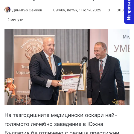
Изпрати новина
Send
Димитър Семков
09:46ч, петък, 11 юли, 2025
0
303
an
2 минути
email
На тазгодишните медицински оскари най-
голямото лечебно заведение в Южна
България бе отличено с редица престижни