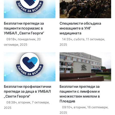
Безплатни прегледи за
Специалисти обсъдиха
пациенти псориазис в
иновациите в УНГ
УМБАЛ „Свети Георги“
медицината
09:18ч, понеделник, 20
14:35ч, събота, 11 октомври,
октомври, 2025
2025
Безплатни профилактични
Безплатни прегледи за
прегледи за деца в УМБАЛ
пациенти с лимфоми и
„Свети Георги“
множествен миелом в
Пловдив
08:38ч, вторник, 7 октомври,
09:10ч, вторник, 16 септември,
2025
2025