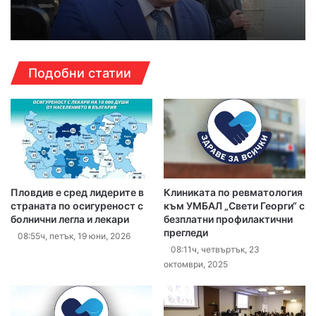
Подобни статии
Пловдив е сред лидерите в
Клиниката по ревматология
страната по осигуреност с
към УМБАЛ „Свети Георги“ с
болнични легла и лекари
безплатни профилактични
прегледи
08:55ч, петък, 19 юни, 2026
08:11ч, четвъртък, 23
октомври, 2025