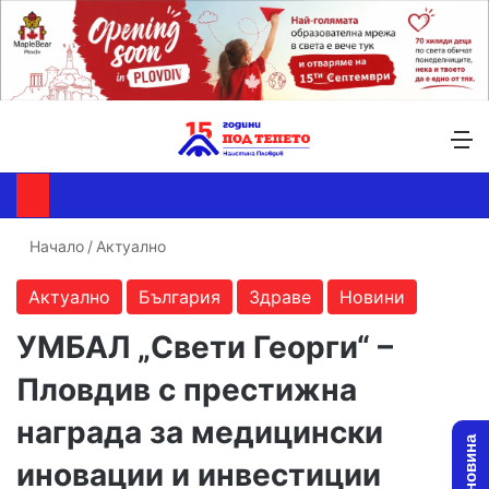
Търсене ...
Switch skin
М
Начало
/
Актуално
Актуално
България
Здраве
Новини
УМБАЛ „Свети Георги“ –
Пловдив с престижна
награда за медицински
иновации и инвестиции