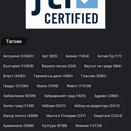
Тагове
Актуално
(33800)
Арт
(955)
Бизнес
(1654)
Ботев Пд
(111)
България
(13908)
Вашите писма
(206)
Вкусът на града
(994)
Власт
(4083)
Героите на деня
(1964)
Гласове
(5981)
Градът
(31284)
Евала
(1068)
Живот
(11036)
Забавление
(8399)
Забравеният град
(1825)
Здраве
(3890)
Зелен град
(1358)
Избори
(5021)
Избор на редактора
(2412)
Изпод тепето
(4899)
Имоти в Пловдив
(237)
Квартали
(2304)
Криминале
(5968)
Култура
(9788)
Мнения
(12139)