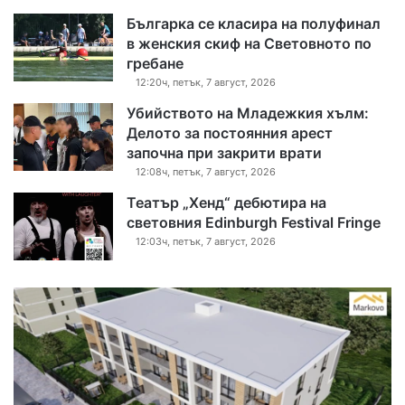
Българка се класира на полуфинал
в женския скиф на Световното по
гребане
12:20ч, петък, 7 август, 2026
Убийството на Младежкия хълм:
Делото за постоянния арест
започна при закрити врати
12:08ч, петък, 7 август, 2026
Театър „Хенд“ дебютира на
световния Edinburgh Festival Fringe
12:03ч, петък, 7 август, 2026