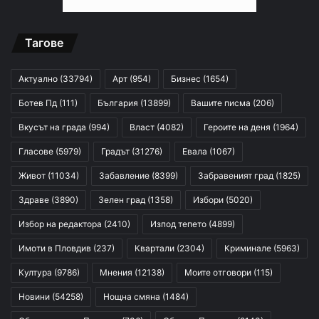
Тагове
Актуално
(33794)
Арт
(954)
Бизнес
(1654)
Ботев Пд
(111)
България
(13899)
Вашите писма
(206)
Вкусът на града
(994)
Власт
(4082)
Героите на деня
(1964)
Гласове
(5979)
Градът
(31276)
Евала
(1067)
Живот
(11034)
Забавление
(8399)
Забравеният град
(1825)
Здраве
(3890)
Зелен град
(1358)
Избори
(5020)
Избор на редактора
(2410)
Изпод тепето
(4899)
Имоти в Пловдив
(237)
Квартали
(2304)
Криминале
(5963)
Култура
(9786)
Мнения
(12138)
Моите отговори
(115)
Новини
(54258)
Нощна смяна
(1484)