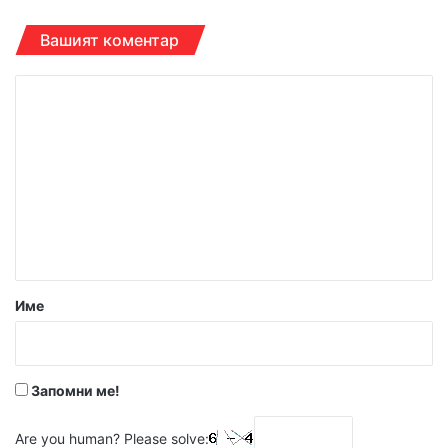
Вашият коментар
К
о
м
е
н
т
а
р
Име
:
*
Запомни ме!
Are you human? Please solve: