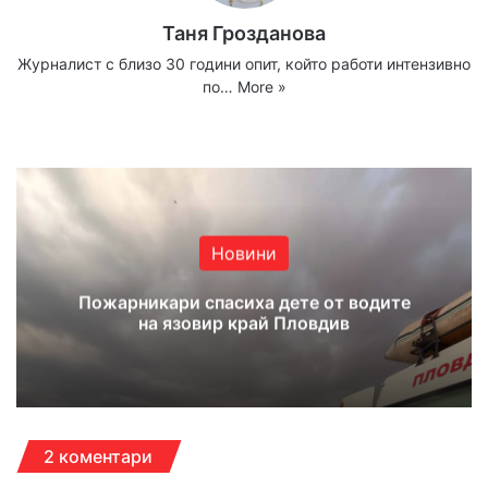
Таня Грозданова
Журналист с близо 30 години опит, който работи интензивно
по…
More »
We
Fa
X
Yo
Ins
bsi
ce
uT
tag
te
bo
ub
ra
ok
e
m
Новини
Пожарникари спасиха дете от водите
на язовир край Пловдив
2 коментари