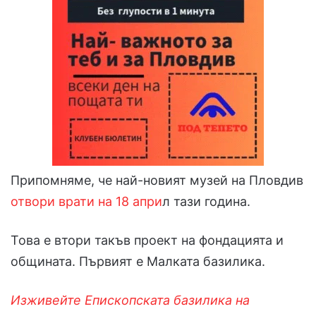
Припомняме, че най-новият музей на Пловдив
отвори врати на 18 апри
л тази година.
Това е втори такъв проект на фондацията и
общината. Първият е Малката базилика.
Изживейте Епископската базилика на