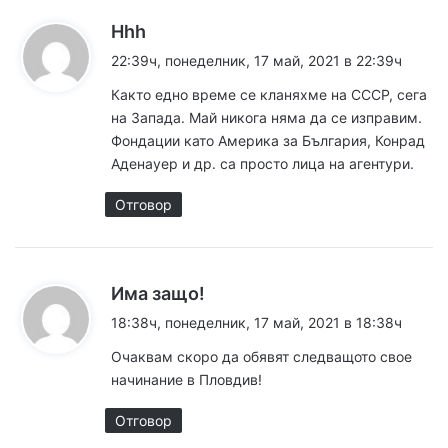
к
Hhh
а
22:39ч, понеделник, 17 май, 2021 в 22:39ч
з
Както едно време се кланяхме на СССР, сега
а
на Запада. Май никога няма да се изправим.
:
Фондации като Америка за България, Конрад
Аденауер и др. са просто лица на агентури.
Отговор
к
Има защо!
а
18:38ч, понеделник, 17 май, 2021 в 18:38ч
з
Очаквам скоро да обявят следващото свое
а
начинание в Пловдив!
:
Отговор