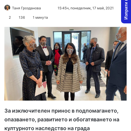
Изпрати новина
Таня Грозданова
F
S
15:45ч, понеделник, 17 май, 2021
o
e
2
136
1 минута
l
n
l
d
o
a
w
n
o
e
n
m
X
a
i
l
За изключителен принос в подпомагането,
опазването, развитието и обогатяването на
културното наследство на града