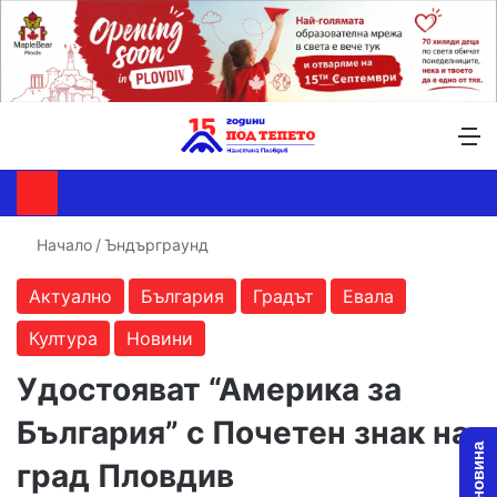
Търсене ...
Switch skin
М
Начало
/
Ъндърграунд
Актуално
България
Градът
Евала
Култура
Новини
Удостояват “Америка за
България” с Почетен знак на
град Пловдив