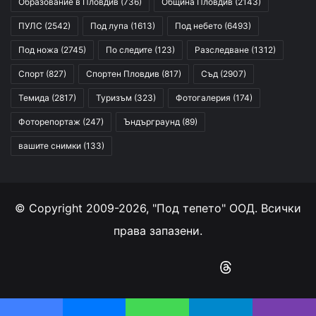
Образование в Пловдив
(736)
Община Пловдив
(2143)
ПУЛС
(2542)
Под лупа
(1613)
Под небето
(6493)
Под ножа
(2745)
По следите
(123)
Разследване
(1312)
Спорт
(827)
Спортен Пловдив
(817)
Съд
(2907)
Темида
(2817)
Туризъм
(323)
Фотогалерия
(174)
Фоторепортаж
(247)
Ъндърграунд
(89)
вашите снимки
(133)
© Copyright 2009-2026, "Под тепето" ООД. Всички
права запазени.
Facebook
YouTube
Instagram
RSS
Threads