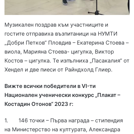
Музикален поздрав към участниците и
гостите отправиха възпитаници на НУМТИ
„Добри Петков“ Пловдив – Екатерина Стоева –
виола, Марияна Стоева- цигулка, Виктор
Костов – цигулка. Те изпълниха „Пасакалия“ от
Хендел и две пиеси от Райндхолд Глиер.
Вижте всички победители в VI-ти
Национален ученически конкурс „Плакат –
Костадин Отонов“ 2023 г:
1. 146 точки – Първа награда – стипендия
на Министерство на културата, Александра