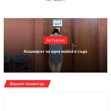
Website
Facebook
X
YouTube
Instagram
Актуално
Кошмарът на една майка в съда
Вашият коментар
К
о
м