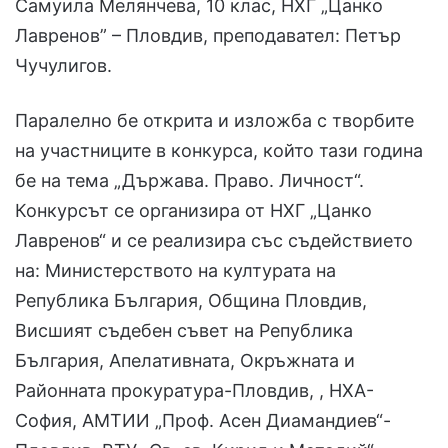
Самуила Мелянчева, 10 клас, НХГ „Цанко
Лавренов” – Пловдив, преподавател: Петър
Чучулигов.
Паралелно бе открита и изложба с творбите
на участниците в конкурса, който тази година
бе на тема „Държава. Право. Личност“.
Конкурсът се организира от НХГ „Цанко
Лавренов“ и се реализира със съдействието
на: Министерството на културата на
Република България, Община Пловдив,
Висшият съдебен съвет на Република
България, Апелативната, Окръжната и
Районната прокуратура-Пловдив, , НХА-
София, АМТИИ „Проф. Асен Диамандиев“-