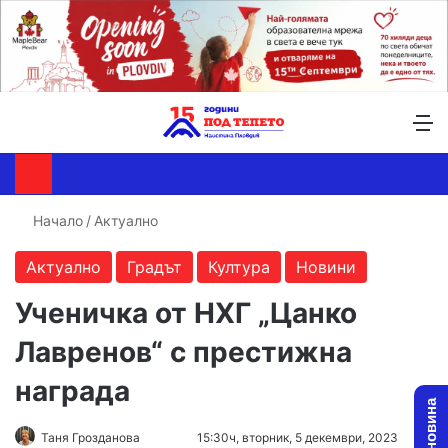
Търсене ...
Switch skin
М
Начало
/
Актуално
Актуално
Градът
Култура
Новини
Ученичка от НХГ „Цанко
Лавренов“ с престижна
награда
Follow
Send
Таня Грозданова
15:30ч, вторник, 5 декември, 2023