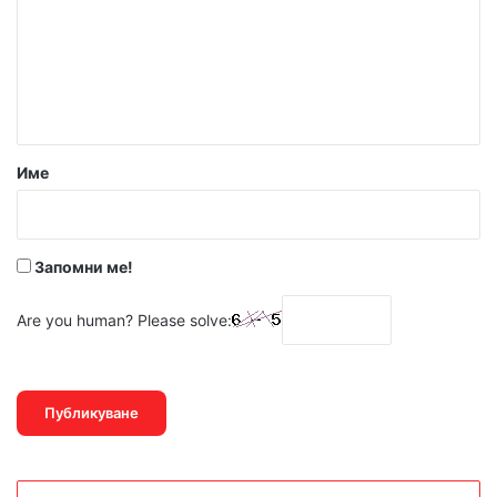
е
н
т
а
р
Име
:
*
Запомни ме!
Are you human? Please solve: