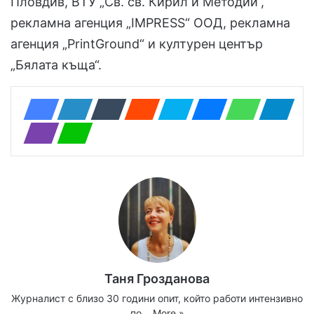
Пловдив, ВТУ „Св. св. Кирил и Методий“,
рекламна агенция „IMPRESS“ ООД, рекламна
агенция „PrintGround“ и културен център
„Бялата къща“.
Таня Грозданова
Журналист с близо 30 години опит, който работи интензивно
по…
More »