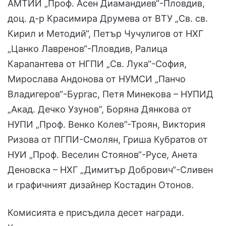
АМТИИ „Проф. Асен Диамандиев“-Пловдив,
доц. д-р Красимира Друмева от ВТУ „Св. св.
Кирил и Методий“, Петър Чучулигов от НХГ
„Цанко Лавренов“-Пловдив, Ралица
Карапантева от НГПИ „Св. Лука“-София,
Мирослава Андонова от НУМСИ „Панчо
Владигеров“-Бургас, Петя Минекова – НУПИД
„Акад. Дечко Узунов”, Боряна Дянкова от
НУПИ „Проф. Венко Колев”-Троян, Виктория
Ризова от ПГПИ-Смолян, Гриша Кубратов от
НУИ „Проф. Веселин Стоянов“-Русе, Анета
Деновска – НХГ „Димитър Добрович“-Сливен
и графичният дизайнер Костадин Отонов.
Комисията е присъдила десет награди.