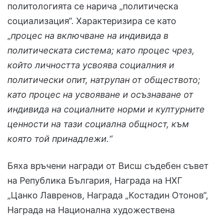
политологията се нарича „политическа
социализация“. Характеризира се като
„
процес на включване на индивида в
политическата система; като процес чрез,
който личността усвоява социалния и
политически опит, натрупан от обществото;
като процес на усвояване и осъзнаване от
индивида на социалните норми и културните
ценности на тази социална общност, към
която той принадлежи.“
Бяха връчени награди от Висш съдебен съвет
на Република България, Награда на НХГ
„Цанко Лавренов, Награда „Костадин Отонов“,
Награда на Национална художествена