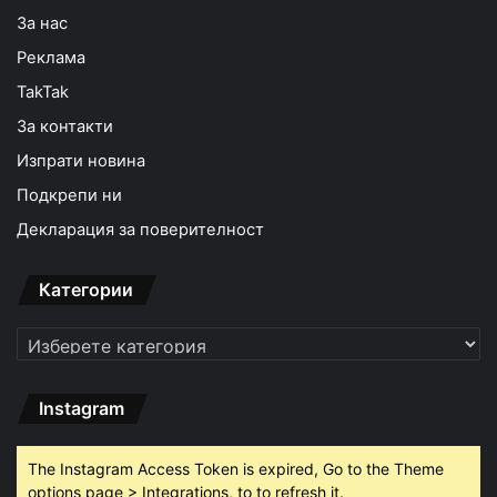
За нас
Реклама
TakTak
За контакти
Изпрати новина
Подкрепи ни
Декларация за поверителност
Категории
Категории
Instagram
The Instagram Access Token is expired, Go to the Theme
options page > Integrations, to to refresh it.