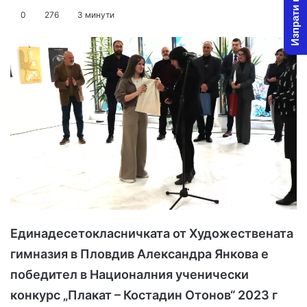
Изпрати новина
on
an
0
276
3 минути
X
email
Eдинадесетокласничката от Художествената
гимназия в Пловдив Александра Янкова е
победител в Националния ученически
конкурс „Плакат – Костадин Отонов“ 2023 г