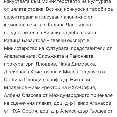
изкуствата към Министерството на културата
от цялата страна. Всички конкурсни творби са
селектирани и гласувани анонимно от
комисия в състав: Калина Чапкънова –
представител на Висшия съдебен съвет,
Ралица Базайтова – главен експерт в
Министерство на културата, представители от
Апелативната, Окръжната и Районната
прокуратури-Пловдив, Нина Димовска,
Десислава Христозова и Милен Гледачев от
Община Пловдив, проф. д-р Николай
Младенов – зам.-ректор на НХА-София,
Албена Спасова от Международното триенале
на сценичния плакат, доц. д-р Ненко Атанасов
от НХА-София, доц. д-р Александър Гьошев от