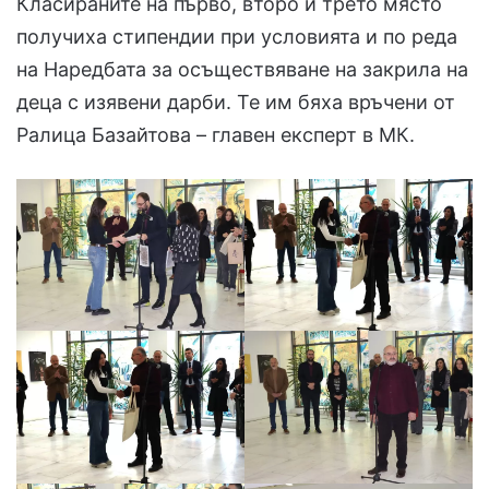
Класираните на първо, второ и трето място
получиха стипендии при условията и по реда
на Наредбата за осъществяване на закрила на
деца с изявени дарби. Те им бяха връчени от
Ралица Базайтова – главен експерт в МК.