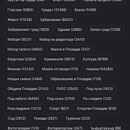
Гласове
(5983)
Градът
(31289)
Евала
(1068)
Живот
(11038)
Забавление
(8400)
Забравеният град
(1825)
Здраве
(3890)
Зелен град
(1358)
Избори
(5021)
Избор на редактора
(2415)
Изпод тепето
(4900)
Имоти в Пловдив
(237)
Квартали
(2304)
Криминале
(5973)
Култура
(9789)
Мнения
(12142)
Моите отговори
(115)
Новини
(54283)
Нощна смяна
(1484)
Образование в Пловдив
(736)
Община Пловдив
(2143)
ПУЛС
(2542)
Под лупа
(1613)
Под небето
(6493)
Под ножа
(2745)
По следите
(123)
Разследване
(1313)
Спорт
(827)
Спортен Пловдив
(818)
Съд
(2912)
Темида
(2821)
Туризъм
(323)
Фотогалерия
(174)
Фоторепортаж
(247)
Ъндърграунд
(89)