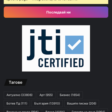
Последвай ни
Тагове
Актуално
(33806)
Арт
(955)
Бизнес
(1654)
Ботев Пд
(111)
България
(13910)
Вашите писма
(206)
Вкусът на града
(994)
Власт
(4084)
Героите на деня
(1964)