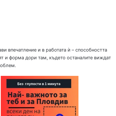
ави впечатление и в работата ѝ – способността
ят и форма дори там, където останалите виждат
роблем.