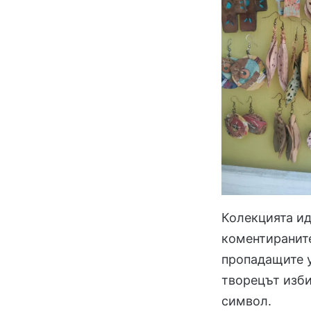
Колекцията ид
коментираните
пропадащите у
творецът изби
символ.