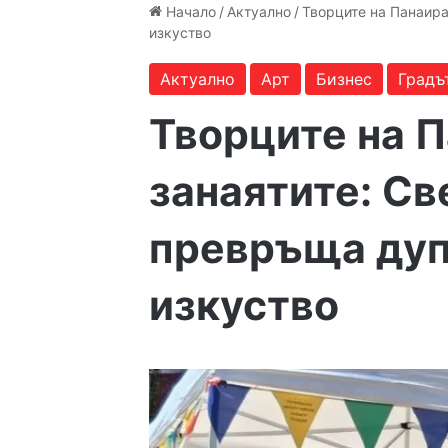
Начало
/
Актуално
/
Творците на Панаира
изкуство
Актуално
Арт
Бизнес
Градъ
Творците на П
занаятите: Св
превръща дуп
изкуство