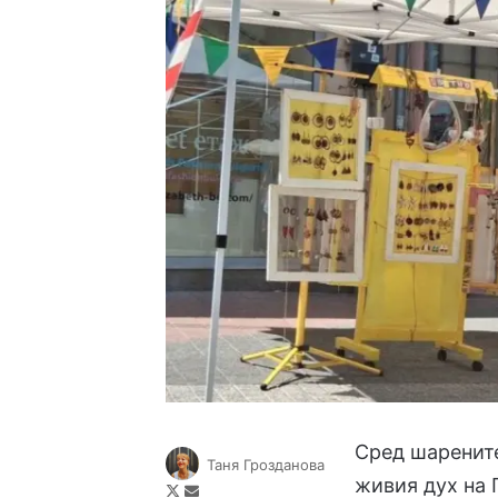
Сред шарените
Таня Грозданова
живия дух на 
Follow
Send