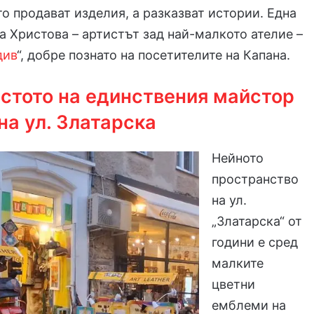
то продават изделия, а разказват истории. Една
ла Христова – артистът зад най-малкото ателие –
див
“, добре познато на посетителите на Капана.
стото на единствения майстор
на ул. Златарска
Нейното
пространство
на ул.
„Златарска“ от
години е сред
малките
цветни
емблеми на