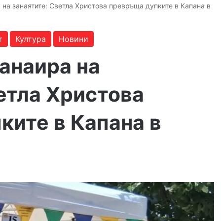
 на занаятите: Светла Христова превръща дупките в Капана в
т
Култура
Новини
анаира на
етла Христова
ките в Капана в