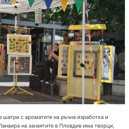
 шатри с ароматите на ръчна изработка и
Панаира на занаятите в Пловдив има творци,