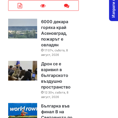
Изпрати новина
6000 декара
горяха край
Асеновград,
пожарът е
овладян
17:07ч, събота, 8
август, 2026
Дрон се е
взривил в
българското
въздушно
пространство
12:30ч, събота, 8
август, 2026
Българка във
финал B на
Световното по