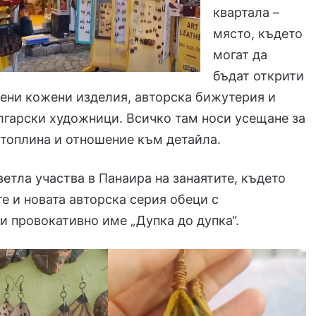
квартала –
място, където
могат да
бъдат открити
ени кожени изделия, авторска бижутерия и
лгарски художници. Всичко там носи усещане за
 топлина и отношение към детайла.
ветла участва в Панаира на занаятите, където
е и новата авторска серия обеци с
и провокативно име „Дупка до дупка“.