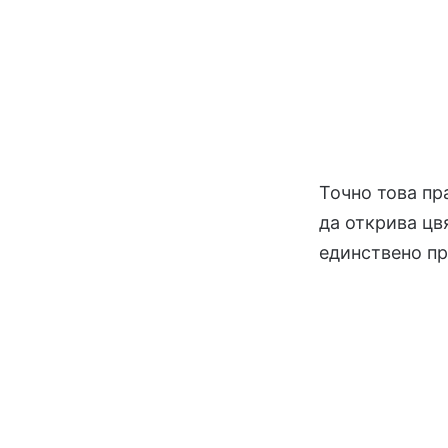
Точно това пр
да открива цв
единствено п