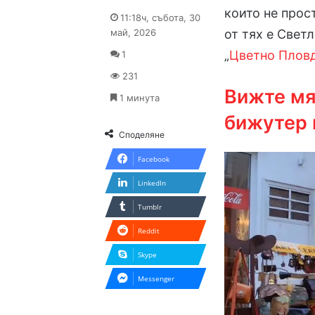
on
an
които не прос
11:18ч, събота, 30
X
email
май, 2026
от тях е Свет
„
Цветно Плов
1
231
Вижте мя
1 минута
бижутер 
Споделяне
Facebook
LinkedIn
Tumblr
Reddit
Skype
Messenger