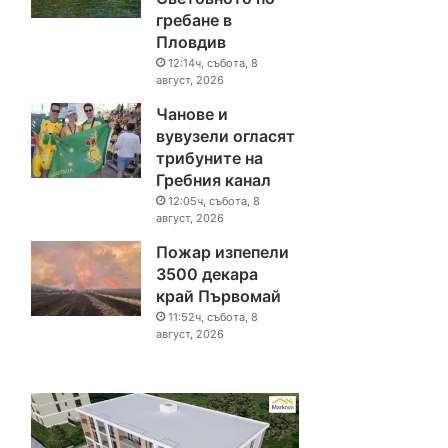
гребане в
Пловдив
12:14ч, събота, 8
август, 2026
Чанове и
вувузели огласят
трибуните на
Гребния канал
12:05ч, събота, 8
август, 2026
Пожар изпепели
3500 декара
край Първомай
11:52ч, събота, 8
август, 2026