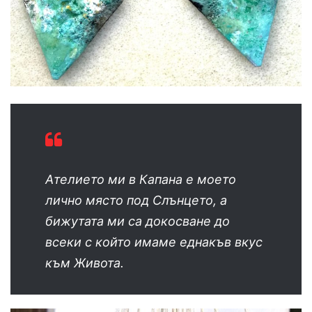
Ателието ми в Капана е моето
лично място под Слънцето, а
бижутата ми са докосване до
всеки с който имаме еднакъв вкус
към Живота.