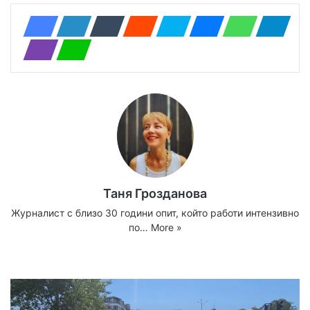
Таня Грозданова
Журналист с близо 30 години опит, който работи интензивно
по…
More »
We
Fa
X
Yo
Ins
bsi
ce
uT
tag
te
bo
ub
ra
ok
e
m