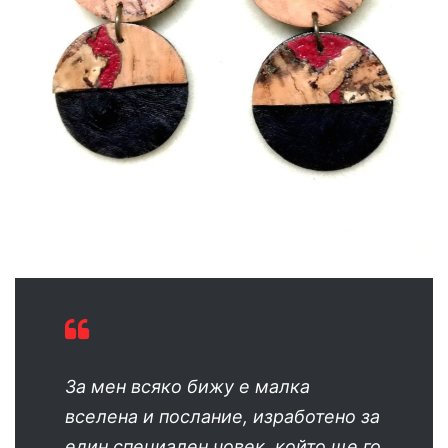
За мен всяко бижу е малка
вселена и послание, изработено за
един специален човек, който ще го