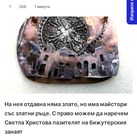
Изпрати новина
o
e
1
206
1 минута
l
n
l
d
o
a
w
n
o
e
n
m
X
a
i
l
На нея отдавна няма злато, но има майстори
със златни ръце. С право можем да наречем
Светла Христова пазителят на бижутерския
занаят