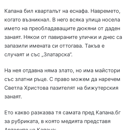
Капана бил кварталът на еснафа. Навремето,
когато възникнал. В него всяка улица носела
името на преобладаващите дюкяни от даден
занаят. Някои от павираните улички и днес са
запазили имената си оттогава. Такъв е
случаят и със „Златарска“.
На нея отдавна няма злато, но има майстори
със златни ръце. С право можем да наречем
Светла Христова пазителят на бижутерския
занаят.
Ето какво разказва тя самата пред Капана.бг
за рубриката, в която медията представя
Авторите на Капана: