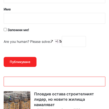
а
р
Име
:
*
Запомни ме!
Are you human? Please solve:
Пловдив остава строителният
лидер, но новите жилища
намаляват