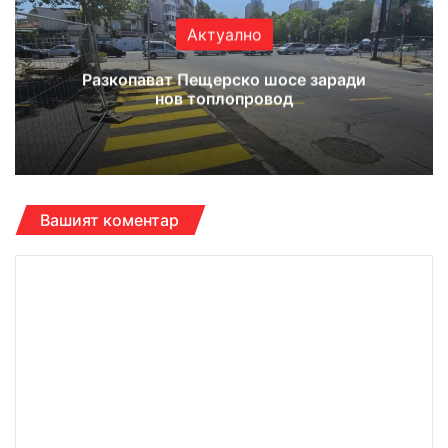
Актуално
Разкопават Пещерско шосе заради
нов топлопровод
Вашият коментар
К
о
м
е
н
т