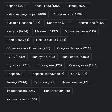
Здраве
(3890)
Зелен град
(1358)
Избори
(5020)
Избор на редактора
(2408)
Изпод тепето
(4899)
Имоти в Пловдив
(237)
Квартали
(2302)
Криминале
(5958)
Култура
(9784)
Мнения
(12137)
Моите отговори
(115)
Новини
(54241)
Нощна смяна
(1484)
Образование в Пловдив
(736)
Община Пловдив
(2143)
ПУЛС
(2542)
Под лупа
(1613)
Под небето
(6493)
Под ножа
(2745)
По следите
(123)
Разследване
(1311)
Спорт
(827)
Спортен Пловдив
(817)
Съд
(2906)
Темида
(2814)
Туризъм
(323)
Фотогалерия
(174)
Фоторепортаж
(247)
Ъндърграунд
(89)
вашите снимки
(133)