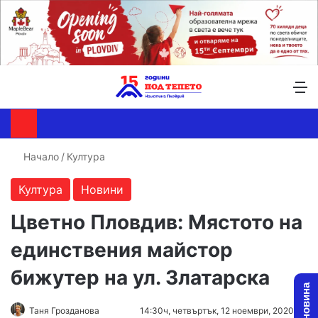
Търсене ...
Switch skin
М
Начало
/
Култура
Култура
Новини
Цветно Пловдив: Мястото на
единствения майстор
бижутер на ул. Златарска
Таня Грозданова
F
S
14:30ч, четвъртък, 12 ноември, 2020