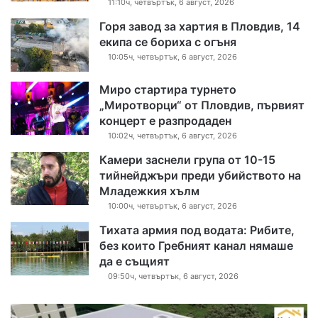
11:10ч, четвъртък, 6 август, 2026
Горя завод за хартия в Пловдив, 14
екипа се бориха с огъня
10:05ч, четвъртък, 6 август, 2026
Миро стартира турнето
„Миротворци“ от Пловдив, първият
концерт е разпродаден
10:02ч, четвъртък, 6 август, 2026
Камери заснели група от 10-15
тийнейджъри преди убийството на
Младежкия хълм
10:00ч, четвъртък, 6 август, 2026
Тихата армия под водата: Рибите,
без които Гребният канал нямаше
да е същият
09:50ч, четвъртък, 6 август, 2026