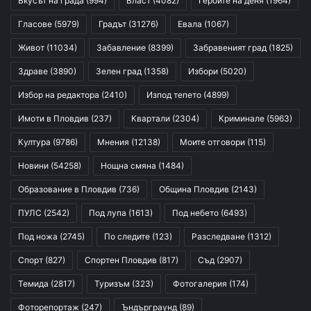
Вкусът на града
(994)
Власт
(4082)
Героите на деня
(1964)
Гласове
(5979)
Градът
(31276)
Евала
(1067)
Живот
(11034)
Забавление
(8399)
Забравеният град
(1825)
Здраве
(3890)
Зелен град
(1358)
Избори
(5020)
Избор на редактора
(2410)
Изпод тепето
(4899)
Имоти в Пловдив
(237)
Квартали
(2304)
Криминале
(5963)
Култура
(9786)
Мнения
(12138)
Моите отговори
(115)
Новини
(54258)
Нощна смяна
(1484)
Образование в Пловдив
(736)
Община Пловдив
(2143)
ПУЛС
(2542)
Под лупа
(1613)
Под небето
(6493)
Под ножа
(2745)
По следите
(123)
Разследване
(1312)
Спорт
(827)
Спортен Пловдив
(817)
Съд
(2907)
Темида
(2817)
Туризъм
(323)
Фотогалерия
(174)
Фоторепортаж
(247)
Ъндърграунд
(89)