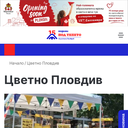
Търсене ...
Switch skin
М
Начало
/
Цветно Пловдив
Цветно Пловдив