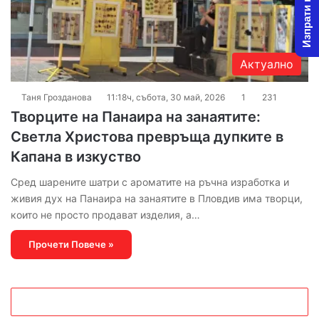
Изпрати новина
Актуално
Таня Грозданова
11:18ч, събота, 30 май, 2026
1
231
Творците на Панаира на занаятите:
Светла Христова превръща дупките в
Капана в изкуство
Сред шарените шатри с ароматите на ръчна изработка и
живия дух на Панаира на занаятите в Пловдив има творци,
които не просто продават изделия, а…
Прочети Повече »