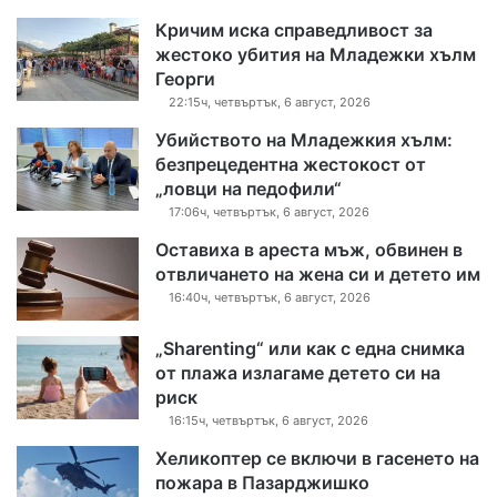
Кричим иска справедливост за
жестоко убития на Младежки хълм
Георги
22:15ч, четвъртък, 6 август, 2026
Убийството на Младежкия хълм:
безпрецедентна жестокост от
„ловци на педофили“
17:06ч, четвъртък, 6 август, 2026
Оставиха в ареста мъж, обвинен в
отвличането на жена си и детето им
16:40ч, четвъртък, 6 август, 2026
„Sharenting“ или как с една снимка
от плажа излагаме детето си на
риск
16:15ч, четвъртък, 6 август, 2026
Хеликоптер се включи в гасенето на
пожара в Пазарджишко