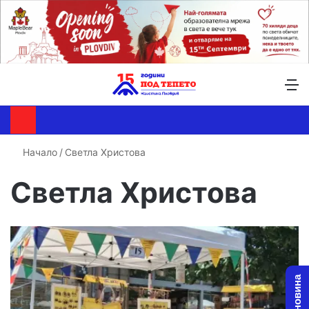
Търсене ...
Switch skin
М
Начало
/
Светла Христова
Светла Христова