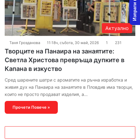
Изпрати новина
Актуално
Таня Грозданова
11:18ч, събота, 30 май, 2026
1
231
Творците на Панаира на занаятите:
Светла Христова превръща дупките в
Капана в изкуство
Сред шарените шатри с ароматите на ръчна изработка и
живия дух на Панаира на занаятите в Пловдив има творци,
които не просто продават изделия, а…
Прочети Повече »