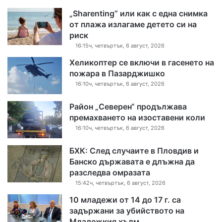
„Sharenting“ или как с една снимка
от плажа излагаме детето си на
риск
16:15ч, четвъртък, 6 август, 2026
Хеликоптер се включи в гасенето на
пожара в Пазарджишко
16:10ч, четвъртък, 6 август, 2026
Район „Северен“ продължава
премахването на изоставени коли
16:10ч, четвъртък, 6 август, 2026
БХК: След случаите в Пловдив и
Банско държавата е длъжна да
разследва омразата
15:42ч, четвъртък, 6 август, 2026
10 младежи от 14 до 17 г. са
задържани за убийството на
Младежкия хълм