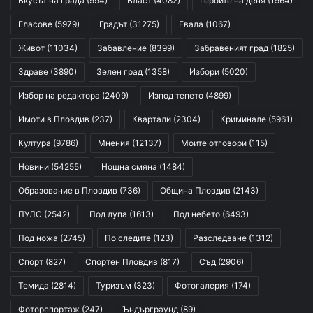
Вкусът на града
(994)
Власт
(4082)
Героите на деня
(1964)
Гласове
(5979)
Градът
(31275)
Евала
(1067)
Живот
(11034)
Забавление
(8399)
Забравеният град
(1825)
Здраве
(3890)
Зелен град
(1358)
Избори
(5020)
Избор на редактора
(2409)
Изпод тепето
(4899)
Имоти в Пловдив
(237)
Квартали
(2304)
Криминале
(5961)
Култура
(9786)
Мнения
(12137)
Моите отговори
(115)
Новини
(54255)
Нощна смяна
(1484)
Образование в Пловдив
(736)
Община Пловдив
(2143)
ПУЛС
(2542)
Под лупа
(1613)
Под небето
(6493)
Под ножа
(2745)
По следите
(123)
Разследване
(1312)
Спорт
(827)
Спортен Пловдив
(817)
Съд
(2906)
Темида
(2814)
Туризъм
(323)
Фотогалерия
(174)
Фоторепортаж
(247)
Ъндърграунд
(89)