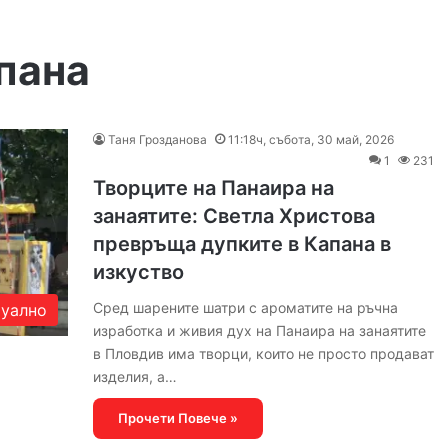
апана
Таня Грозданова
11:18ч, събота, 30 май, 2026
1
231
Творците на Панаира на
занаятите: Светла Христова
превръща дупките в Капана в
изкуство
Сред шарените шатри с ароматите на ръчна
уално
изработка и живия дух на Панаира на занаятите
в Пловдив има творци, които не просто продават
изделия, а…
Прочети Повече »