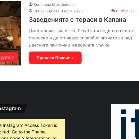
Веселина Михайловска
14:01ч, събота, 1 юли, 2023
0
2 117
Заведенията с тераси в Капана
Дигиталният гид lost in Plovdiv ви води да гледате
отвисоко и да отпивате спокойно питието си над
цветните лампички и веселата глъчка
уално
Прочети Повече »
nstagram
e Instagram Access Token is
pired, Go to the Theme
ions page > Integrations, to