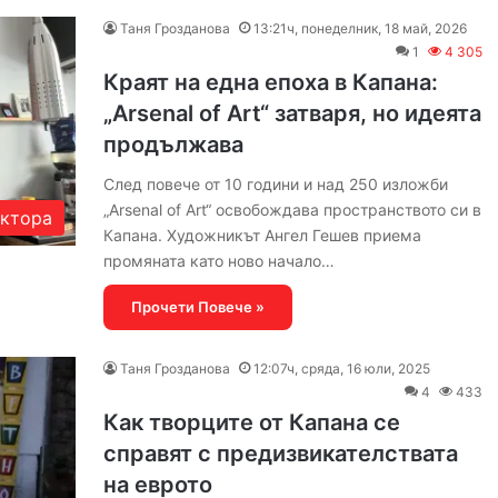
Таня Грозданова
13:21ч, понеделник, 18 май, 2026
1
4 305
Краят на една епоха в Капана:
„Arsenal of Art“ затваря, но идеята
продължава
След повече от 10 години и над 250 изложби
„Arsenal of Art“ освобождава пространството си в
актора
Капана. Художникът Ангел Гешев приема
промяната като ново начало…
Прочети Повече »
Таня Грозданова
12:07ч, сряда, 16 юли, 2025
4
433
Как творците от Капана се
справят с предизвикателствата
на еврото