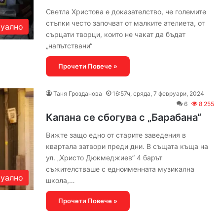
Светла Христова е доказателство, че големите
стъпки често започват от малките ателиета, от
уално
сърцати творци, които не чакат да бъдат
„напътствани“
Прочети Повече »
Таня Грозданова
16:57ч, сряда, 7 февруари, 2024
6
8 255
Капана се сбогува с „Барабана“
Вижте защо едно от старите заведения в
квартала затвори преди дни. В същата къща на
ул. „Христо Дюкмеджиев” 4 барът
съжителстваше с едноименната музикална
уално
школа,…
Прочети Повече »