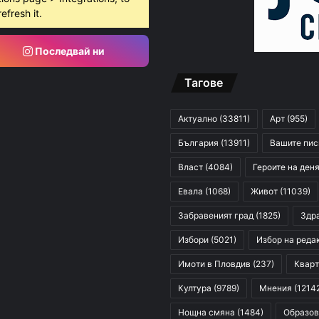
refresh it.
Последвай ни
Тагове
Актуално
(33811)
Арт
(955)
България
(13911)
Вашите пи
Власт
(4084)
Героите на ден
Евала
(1068)
Живот
(11039)
Забравеният град
(1825)
Здр
Избори
(5021)
Избор на реда
Имоти в Пловдив
(237)
Кварт
Култура
(9789)
Мнения
(1214
Нощна смяна
(1484)
Образов