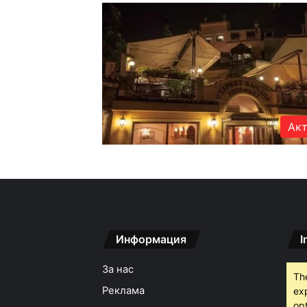
Акт
Информация
I
За нас
Th
Реклама
ex
opt