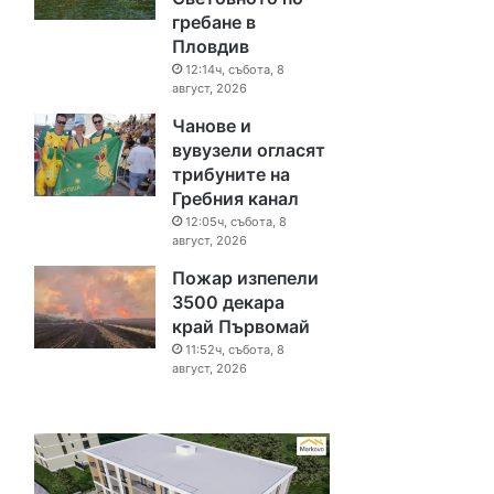
гребане в
Пловдив
12:14ч, събота, 8
август, 2026
Чанове и
вувузели огласят
трибуните на
Гребния канал
12:05ч, събота, 8
август, 2026
Пожар изпепели
3500 декара
край Първомай
11:52ч, събота, 8
август, 2026