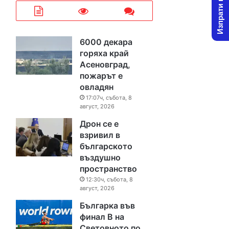
Изпрати новина
6000 декара
горяха край
Асеновград,
пожарът е
овладян
17:07ч, събота, 8
август, 2026
Дрон се е
взривил в
българското
въздушно
пространство
12:30ч, събота, 8
август, 2026
Българка във
финал B на
Световното по