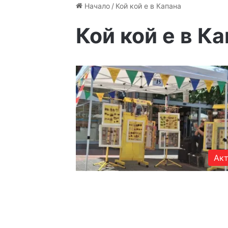
Начало
/
Кой кой е в Капана
Кой кой е в К
Акт