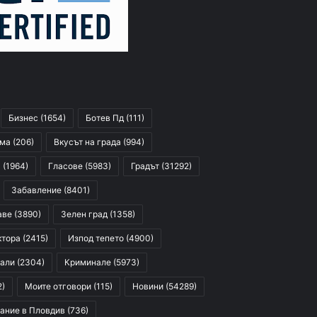
Бизнес
(1654)
Ботев Пд
(111)
сма
(206)
Вкусът на града
(994)
я
(1964)
Гласове
(5983)
Градът
(31292)
Забавление
(8401)
аве
(3890)
Зелен град
(1358)
ктора
(2415)
Изпод тепето
(4900)
али
(2304)
Криминале
(5973)
2)
Моите отговори
(115)
Новини
(54289)
ание в Пловдив
(736)